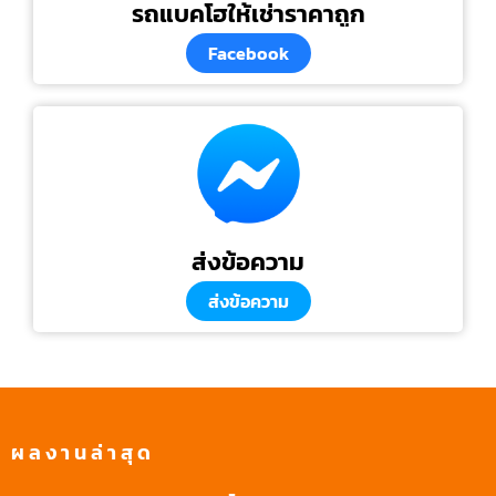
รถแบคโฮให้เช่าราคาถูก
Facebook
ส่งข้อความ
ส่งข้อความ
ผลงานล่าสุด