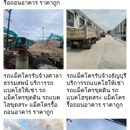
รื้อถอนอาคาร ราคาถูก
รถแม็คโครรับจ้างศาลา
รถแม็คโครรับจ้างธัญบุรี
ธรรมสพน์ บริการรถ
บริการรถแบคโฮให้เช่า
แบคโฮให้เช่า รถ
รถแม็คโครขุดดิน รถ
แม็คโครขุดดิน รถแบค
แบคโฮขุดสระ แม็คโคร
โฮขุดสระ แม็คโครรื้อ
รื้อถอนอาคาร ราคาถูก
ถอนอาคาร ราคาถูก