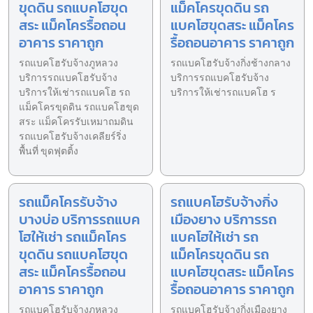
ขุดดิน รถแบคโฮขุด
แม็คโครขุดดิน รถ
สระ แม็คโครรื้อถอน
แบคโฮขุดสระ แม็คโคร
อาคาร ราคาถูก
รื้อถอนอาคาร ราคาถูก
รถแบคโฮรับจ้างภูหลวง
รถแบคโฮรับจ้างกิ่งช้างกลาง
บริการรถแบคโฮรับจ้าง
บริการรถแบคโฮรับจ้าง
บริการให้เช่ารถแบคโฮ รถ
บริการให้เช่ารถแบคโฮ ร
แม็คโครขุดดิน รถแบคโฮขุด
สระ แม็คโครรับเหมาถมดิน
รถแบคโฮรับจ้างเคลียร์ริ่ง
พื้นที่ ขุดฟุตติ้ง
รถแม็คโครรับจ้าง
รถแบคโฮรับจ้างกิ่ง
บางบ่อ บริการรถแบค
เมืองยาง บริการรถ
โฮให้เช่า รถแม็คโคร
แบคโฮให้เช่า รถ
ขุดดิน รถแบคโฮขุด
แม็คโครขุดดิน รถ
สระ แม็คโครรื้อถอน
แบคโฮขุดสระ แม็คโคร
อาคาร ราคาถูก
รื้อถอนอาคาร ราคาถูก
รถแบคโฮรับจ้างภูหลวง
รถแบคโฮรับจ้างกิ่งเมืองยาง