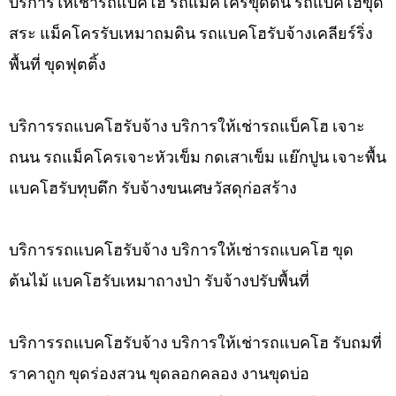
บริการให้เช่ารถแบคโฮ รถแม็คโครขุดดิน รถแบคโฮขุด
สระ แม็คโครรับเหมาถมดิน รถแบคโฮรับจ้างเคลียร์ริ่ง
พื้นที่ ขุดฟุตติ้ง
บริการรถแบคโฮรับจ้าง บริการให้เช่ารถแบ็คโฮ เจาะ
ถนน รถแม็คโครเจาะหัวเข็ม กดเสาเข็ม แย๊กปูน เจาะพื้น
แบคโฮรับทุบตึก รับจ้างขนเศษวัสดุก่อสร้าง
บริการรถแบคโฮรับจ้าง บริการให้เช่ารถแบคโฮ ขุด
ต้นไม้ แบคโฮรับเหมาถางป่า รับจ้างปรับพื้นที่
บริการรถแบคโฮรับจ้าง บริการให้เช่ารถแบคโฮ รับถมที่
ราคาถูก ขุดร่องสวน ขุดลอกคลอง งานขุดบ่อ