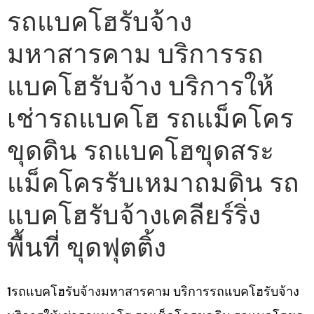
รถแบคโฮรับจ้าง
มหาสารคาม บริการรถ
แบคโฮรับจ้าง บริการให้
เช่ารถแบคโฮ รถแม็คโคร
ขุดดิน รถแบคโฮขุดสระ
แม็คโครรับเหมาถมดิน รถ
แบคโฮรับจ้างเคลียร์ริ่ง
พื้นที่ ขุดฟุตติ้ง
1รถแบคโฮรับจ้างมหาสารคาม บริการรถแบคโฮรับจ้าง