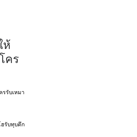
ห้
คโคร
ครรับเหมา
ฮรับทุบตึก