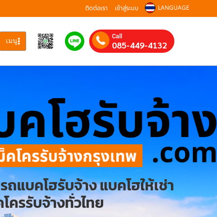
ติดต่อเรา
เข้าสู่ระบบ
LANGUAGE
Call
เมนู
085-449-4132
รรถแบคโฮรับจ้าง แบคโฮให้เช่า
โครรับจ้างทั่วไทย