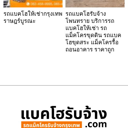
รถแบคโฮให้เช่ากรุงเทพ
รถแบคโฮรับจ้าง
ราษฎร์บูรณะ
โพนทราย บริการรถ
แบคโฮให้เช่า รถ
แม็คโครขุดดิน รถแบค
โฮขุดสระ แม็คโครรื้อ
ถอนอาคาร ราคาถูก