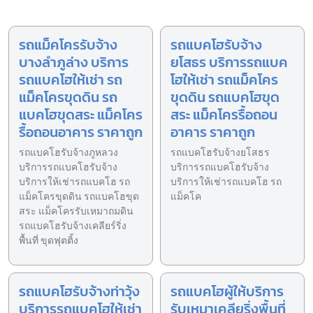
รถแม็คโครรับจ้าง
รถแบคโฮรับจ้าง
บางลำภูล่าง บริการ
ยโสธร บริการรถแบค
รถแบคโฮให้เช่า รถ
โฮให้เช่า รถแม็คโคร
แม็คโครขุดดิน รถ
ขุดดิน รถแบคโฮขุด
แบคโฮขุดสระ แม็คโคร
สระ แม็คโครรื้อถอน
รื้อถอนอาคาร ราคาถูก
อาคาร ราคาถูก
รถแบคโฮรับจ้างภูหลวง
รถแบคโฮรับจ้างยโสธร
บริการรถแบคโฮรับจ้าง
บริการรถแบคโฮรับจ้าง
บริการให้เช่ารถแบคโฮ รถ
บริการให้เช่ารถแบคโฮ รถ
แม็คโครขุดดิน รถแบคโฮขุด
แม็คโค
สระ แม็คโครรับเหมาถมดิน
รถแบคโฮรับจ้างเคลียร์ริ่ง
พื้นที่ ขุดฟุตติ้ง
รถแบคโฮรับจ้างท่าวุ้ง
รถแบคโฮผู้ให้บริการ
บริการรถแบคโฮให้เช่า
รับเหมาเคลียริ่งพื้นที่