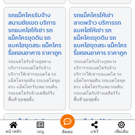
รถแม็คโครรับจ้าง
รถแม็คโครให้เช่า
สนามชัยเขต บริการ
ลาดพร้าว บริการรถ
รถแบคโฮให้เช่า รถ
แบคโฮให้เช่า รถ
แม็คโครขุดดิน รถ
แม็คโครขุดดิน รถ
แบคโฮขุดสระ แม็คโคร
แบคโฮขุดสระ แม็คโคร
รื้อถอนอาคาร ราคาถูก
รื้อถอนอาคาร ราคาถูก
รถแบคโฮรับจ้างภูหลวง
รถแบคโฮรับจ้างภูหลวง
บริการรถแบคโฮรับจ้าง
บริการรถแบคโฮรับจ้าง
บริการให้เช่ารถแบคโฮ รถ
บริการให้เช่ารถแบคโฮ รถ
แม็คโครขุดดิน รถแบคโฮขุด
แม็คโครขุดดิน รถแบคโฮขุด
สระ แม็คโครรับเหมาถมดิน
สระ แม็คโครรับเหมาถมดิน
รถแบคโฮรับจ้างเคลียร์ริ่ง
รถแบคโฮรับจ้างเคลียร์ริ่ง
พื้นที่ ขุดฟุตติ้ง
พื้นที่ ขุดฟุตติ้ง
รถแม็คโครรับจ้าง
รถแม็คโครให้เช่า
ศาลาธรรมสพน์
ราชเทวี บริการ รถ
หน้าหลัก
เมนู
แชร์
เพิ่มเติม
ติดต่อ