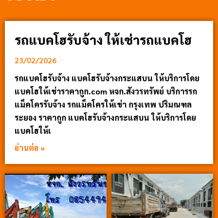
รถแบคโฮรับจ้าง ให้เช่ารถแบคโฮ
23/02/2026
รถแบคโฮรับจ้าง แบคโฮรับจ้างกระแสบน ให้บริการโดย
แบคโฮให้เช่าราคาถูก.com หจก.สังวรทรัพย์ บริการรถ
แม็คโครรับจ้าง รถแม็คโครให้เช่า กรุงเทพ ปริมณฑล
ระยอง ราคาถูก แบคโฮรับจ้างกระแสบน ให้บริการโดย
แบคโฮให้เ
อ่านต่อ »