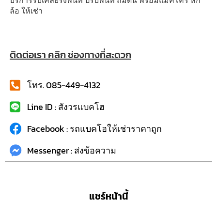
ล้อ ให้เช่า
ติดต่อเรา คลิก ช่องทางที่สะดวก
โทร. 085-449-4132
Line ID : สังวรแบคโฮ
Facebook : รถแบคโฮให้เช่าราคาถูก
Messenger : ส่งข้อความ
แชร์หน้านี้