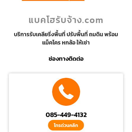
แบคโฮรับจ้าง.com
บริการรับเคลียริ่งพื้นที่ ปรับพื้นที่ ถมดิน พร้อม
แม็คโคร หกล้อ ให้เช่า
ช่องทางติดต่อ
085-449-4132
โทรด่วนคลิก