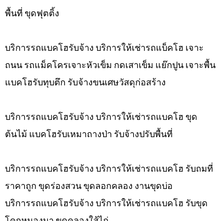
พื้นที่ ขุดฟุตติ้ง
บริการรถแบคโฮรับจ้าง บริการให้เช่ารถแบ็คโฮ เจาะ
ถนน รถแม็คโครเจาะหัวเข็ม กดเสาเข็ม แย๊กปูน เจาะพื้น
แบคโฮรับทุบตึก รับจ้างขนเศษวัสดุก่อสร้าง
บริการรถแบคโฮรับจ้าง บริการให้เช่ารถแบคโฮ ขุด
ต้นไม้ แบคโฮรับเหมาถางป่า รับจ้างปรับพื้นที่
บริการรถแบคโฮรับจ้าง บริการให้เช่ารถแบคโฮ รับถมที่
ราคาถูก ขุดร่องสวน ขุดลอกคลอง งานขุดบ่อ
บริการรถแบคโฮรับจ้าง บริการให้เช่ารถแบคโฮ รับขุด
โคกหนองนา ขุดคลองใส้ไก่