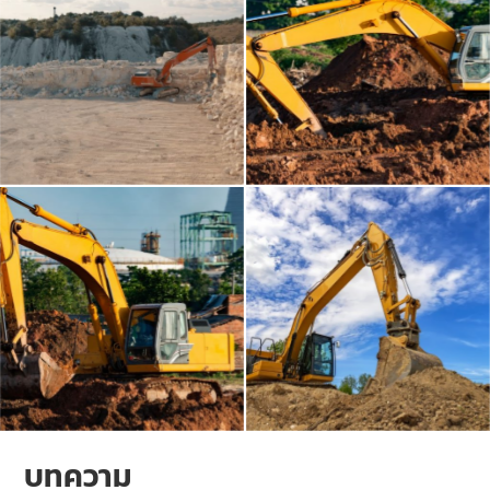
บทความ