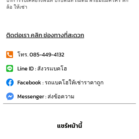
ล้อ ให้เช่า
ติดต่อเรา คลิก ช่องทางที่สะดวก
โทร. 085-449-4132
Line ID : สังวรแบคโฮ
Facebook : รถแบคโฮให้เช่าราคาถูก
Messenger : ส่งข้อความ
แชร์หน้านี้