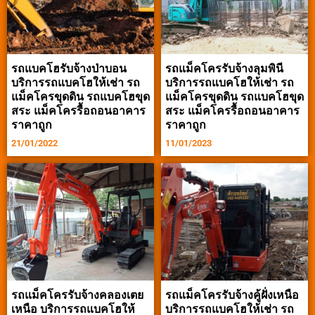
รถแบคโฮรับจ้างป่าบอน
รถแม็คโครรับจ้างลุมพินี
บริการรถแบคโฮให้เช่า รถ
บริการรถแบคโฮให้เช่า รถ
แม็คโครขุดดิน รถแบคโฮขุด
แม็คโครขุดดิน รถแบคโฮขุด
สระ แม็คโครรื้อถอนอาคาร
สระ แม็คโครรื้อถอนอาคาร
ราคาถูก
ราคาถูก
21/01/2022
11/01/2023
รถแม็คโครรับจ้างคลองเตย
รถแม็คโครรับจ้างคู้ฝั่งเหนือ
เหนือ บริการรถแบคโฮให้
บริการรถแบคโฮให้เช่า รถ