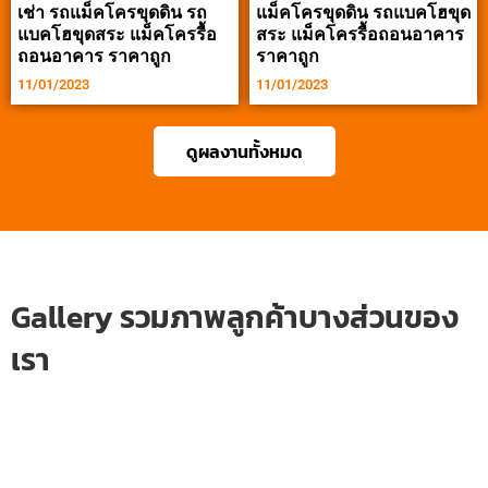
เช่า รถแม็คโครขุดดิน รถ
แม็คโครขุดดิน รถแบคโฮขุด
แบคโฮขุดสระ แม็คโครรื้อ
สระ แม็คโครรื้อถอนอาคาร
ถอนอาคาร ราคาถูก
ราคาถูก
11/01/2023
11/01/2023
ดูผลงานทั้งหมด
Gallery รวมภาพลูกค้าบางส่วนของ
เรา