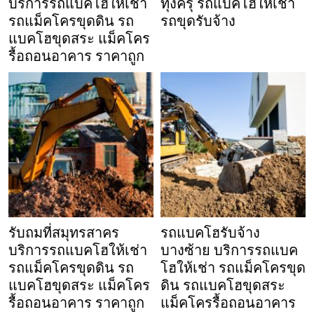
บริการรถแบคโฮให้เช่า
ทุ่งครุ รถแบคโฮให้เช่า
รถแม็คโครขุดดิน รถ
รถขุดรับจ้าง
แบคโฮขุดสระ แม็คโคร
รื้อถอนอาคาร ราคาถูก
รับถมที่สมุทรสาคร
รถแบคโฮรับจ้าง
บริการรถแบคโฮให้เช่า
บางซ้าย บริการรถแบค
รถแม็คโครขุดดิน รถ
โฮให้เช่า รถแม็คโครขุด
แบคโฮขุดสระ แม็คโคร
ดิน รถแบคโฮขุดสระ
รื้อถอนอาคาร ราคาถูก
แม็คโครรื้อถอนอาคาร