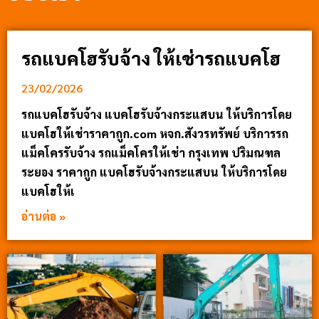
รถแบคโฮรับจ้าง ให้เช่ารถแบคโฮ
23/02/2026
รถแบคโฮรับจ้าง แบคโฮรับจ้างกระแสบน ให้บริการโดย
แบคโฮให้เช่าราคาถูก.com หจก.สังวรทรัพย์ บริการรถ
แม็คโครรับจ้าง รถแม็คโครให้เช่า กรุงเทพ ปริมณฑล
ระยอง ราคาถูก แบคโฮรับจ้างกระแสบน ให้บริการโดย
แบคโฮให้เ
อ่านต่อ »