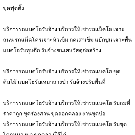
ขุดฟุตติ้ง
บริการรถแบคโฮรับจ้าง บริการให้เช่ารถแบ็คโฮ เจาะ
ถนน รถแม็คโครเจาะหัวเข็ม กดเสาเข็ม แย๊กปูน เจาะพื้น
แบคโฮรับทุบตึก รับจ้างขนเศษวัสดุก่อสร้าง
บริการรถแบคโฮรับจ้าง บริการให้เช่ารถแบคโฮ ขุด
ต้นไม้ แบคโฮรับเหมาถางป่า รับจ้างปรับพื้นที่
บริการรถแบคโฮรับจ้าง บริการให้เช่ารถแบคโฮ รับถมที่
ราคาถูก ขุดร่องสวน ขุดลอกคลอง งานขุดบ่อ
บริการรถแบคโฮรับจ้าง บริการให้เช่ารถแบคโฮ รับขุด
โคกหนองนา ขุดคลองใส้ไก่