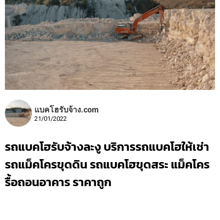
แบคโฮรับจ้าง.com
21/01/2022
รถแบคโฮรับจ้างละงู บริการรถแบคโฮให้เช่า
รถแม็คโครขุดดิน รถแบคโฮขุดสระ แม็คโคร
รื้อถอนอาคาร ราคาถูก