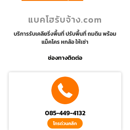
แบคโฮรับจ้าง.com
บริการรับเคลียริ่งพื้นที่ ปรับพื้นที่ ถมดิน พร้อม
แม็คโคร หกล้อ ให้เช่า
ช่องทางติดต่อ
085-449-4132
โทรด่วนคลิก