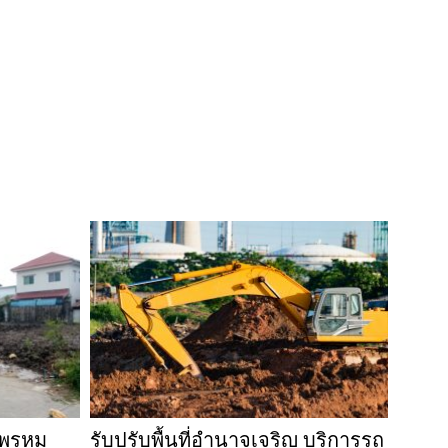
นพรหม
รับปรับพื้นที่อำนาจเจริญ บริการรถ