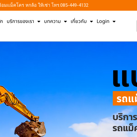
น พร้อมแม็คโคร หกล้อ ให้เช่า โทร.085-449-4132
ัก
บริการของเรา
บทความ
เกี่ยวกับ
Login
บริกา
รถแม็ค