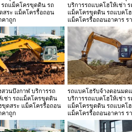
า รถแม็คโครขุดดิน รถ
บริการรถแบคโฮให้เช่า ร
ดสระ แม็คโครรื้อถอน
แม็คโครขุดดิน รถแบคโฮ
าคาถูก
แม็คโครรื้อถอนอาคาร รา
องสวนบึงกาฬ บริการรถ
รถแบคโฮรับจ้างดอนมด
เช่า รถแม็คโครขุดดิน
บริการรถแบคโฮให้เช่า ร
ขุดสระ แม็คโครรื้อถอน
แม็คโครขุดดิน รถแบคโฮ
าคาถูก
แม็คโครรื้อถอนอาคาร รา