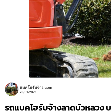
แบคโฮรับจ้าง.com
23/01/2022
รถแบคโฮรับจ้างลาดบัวหลวง บร