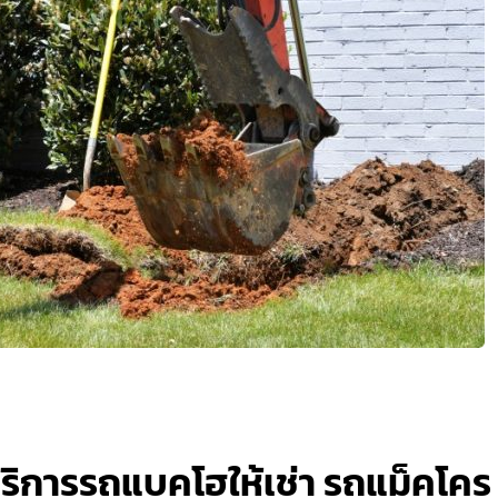
ิการรถแบคโฮให้เช่า รถแม็คโคร