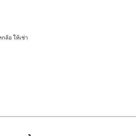
หกล้อ ให้เช่า