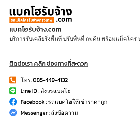
แบคโฮรับจ้าง.com
บริการรับเคลียริ่งพื้นที่ ปรับพื้นที่ ถมดิน พร้อมแม็คโคร 
ติดต่อเรา คลิก ช่องทางที่สะดวก
โทร. 085-449-4132
Line ID : สังวรแบคโฮ
Facebook : รถแบคโฮให้เช่าราคาถูก
Messenger : ส่งข้อความ