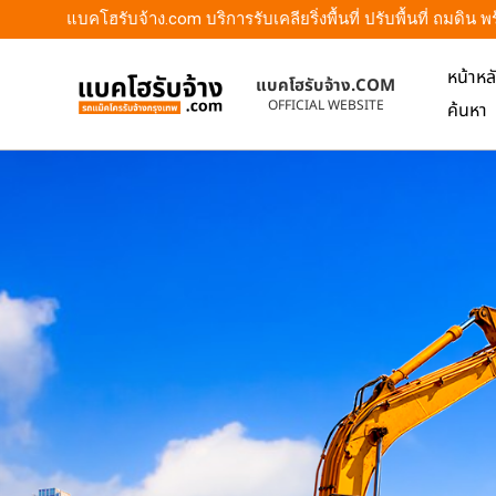
แบคโฮรับจ้าง.com บริการรับเคลียริ่งพื้นที่ ปรับพื้นที่ ถมดิ
หน้าหล
แบคโฮรับจ้าง.COM
OFFICIAL WEBSITE
ค้นหา