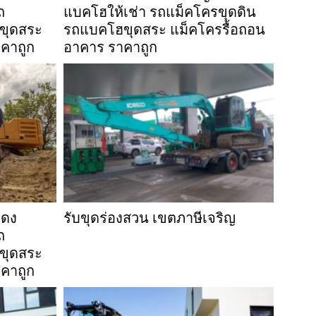
ถ
แบคโฮให้เช่า รถแม็คโครขุดดิน
ขุดสระ
รถแบคโฮขุดสระ แม็คโครรื้อถอน
คาถูก
อาคาร ราคาถูก
แดง
รับขุดร่องสวน เขตภาษีเจริญ
ถ
ขุดสระ
คาถูก