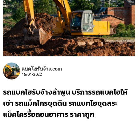
แบคโฮรับจ้าง.com
16/01/2022
รถแบคโฮรับจ้างลำพูน บริการรถแบคโฮให้
เช่า รถแม็คโครขุดดิน รถแบคโฮขุดสระ
แม็คโครรื้อถอนอาคาร ราคาถูก