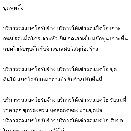
ขุดฟุตติ้ง
บริการรถแบคโฮรับจ้าง บริการให้เช่ารถแบ็คโฮ เจาะ
ถนน รถแม็คโครเจาะหัวเข็ม กดเสาเข็ม แย๊กปูน เจาะพื้น
แบคโฮรับทุบตึก รับจ้างขนเศษวัสดุก่อสร้าง
บริการรถแบคโฮรับจ้าง บริการให้เช่ารถแบคโฮ ขุด
ต้นไม้ แบคโฮรับเหมาถางป่า รับจ้างปรับพื้นที่
บริการรถแบคโฮรับจ้าง บริการให้เช่ารถแบคโฮ รับถมที่
ราคาถูก ขุดร่องสวน ขุดลอกคลอง งานขุดบ่อ
บริการรถแบคโฮรับจ้าง บริการให้เช่ารถแบคโฮ รับขุด
โคกหนองนา ขุดคลองใส้ไก่