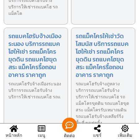
บริการรถแบคโฮรับจ้าง
บริการให้เช่ารถแบคโฮ รถ
แม็คโค
รถแบคโฮรับจ้างเมือง
รถแม็คโครให้เช่าวัด
ระนอง บริการรถแบค
โสมนัส บริการรถแบค
โฮให้เช่า รถแม็คโคร
โฮให้เช่า รถแม็คโคร
ขุดดิน รถแบคโฮขุด
ขุดดิน รถแบคโฮขุด
สระ แม็คโครรื้อถอน
สระ แม็คโครรื้อถอน
อาคาร ราคาถูก
อาคาร ราคาถูก
รถแบคโฮรับจ้างเมืองระนอง
รถแบคโฮรับจ้างภูหลวง
บริการรถแบคโฮรับจ้าง
บริการรถแบคโฮรับจ้าง
บริการให้เช่ารถแบคโฮ รถแ
บริการให้เช่ารถแบคโฮ รถ
แม็คโครขุดดิน รถแบคโฮขุด
สระ แม็คโครรับเหมาถมดิน
รถแบคโฮรับจ้างเคลียร์ริ่ง
พื้นที่ ขุดฟุตติ้ง
หน้าหลัก
เมนู
แชร์
เพิ่มเติม
ติดต่อ