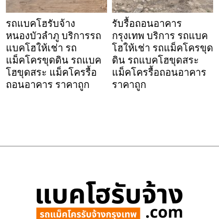
รถแบคโฮรับจ้าง
รับรื้อถอนอาคาร
หนองบัวลำภู บริการรถ
กรุงเทพ บริการ รถแบค
แบคโฮให้เช่า รถ
โฮให้เช่า รถแม็คโครขุด
แม็คโครขุดดิน รถแบค
ดิน รถแบคโฮขุดสระ
โฮขุดสระ แม็คโครรื้อ
แม็คโครรื้อถอนอาคาร
ถอนอาคาร ราคาถูก
ราคาถูก