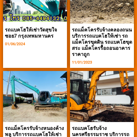
รถแบคโฮให้เช่าวัดสุขใจ
รถแม็คโครรับจ้างคลองถนน
ซอย7 กรุงเทพมหานคร
บริการรถแบคโฮให้เช่า รถ
แม็คโครขุดดิน รถแบคโฮขุด
01/06/2024
สระ แม็คโครรื้อถอนอาคาร
ราคาถูก
11/01/2023
รถแม็คโครรับจ้างหนองค้าง
รถแบคโฮรับจ้าง
พลู บริการรถแบคโฮให้เช่า
นครศรีธรรมราช บริการรถ