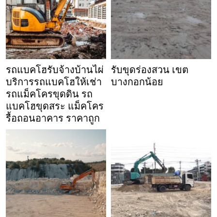
รถแบคโฮรับจ้างบ้านไผ่
รับขุดร่องสวน เขต
บริการรถแบคโฮให้เช่า
บางกอกน้อย
รถแม็คโครขุดดิน รถ
แบคโฮขุดสระ แม็คโคร
รื้อถอนอาคาร ราคาถูก