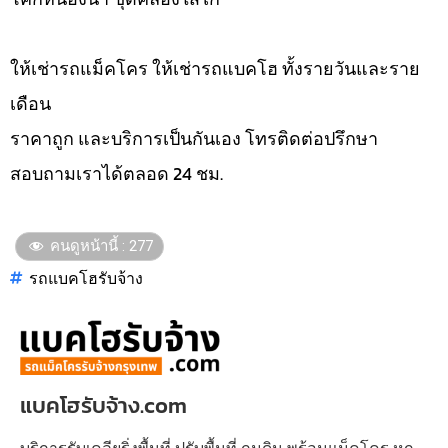
ให้เช่ารถแม็คโคร ให้เช่ารถแบคโฮ ทั้งรายวันและราย
เดือน
ราคาถูก และบริการเป็นกันเอง โทรติดต่อปรึกษา
สอบถามเราได้ตลอด 24 ชม.
คนดูหน้านี้ :
277
รถแบคโฮรับจ้าง
แบคโฮรับจ้าง.com
บริการรับเคลียริ่งพื้นที่ ปรับพื้นที่ ถมดิน พร้อมแม็คโคร หก