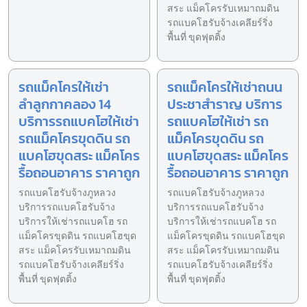
สระ แม็คโครรับเหมาถมดิน
รถแบคโฮรับจ้างเคลียร์ริ่ง
พื้นที่ ขุดฟุตติ้ง
รถแม็คโครให้เช่า
รถแม็คโครให้เช่าถนน
ลำลูกกาคลอง 14
ประชาสำราญ บริการ
บริการรถแบคโฮให้เช่า
รถแบคโฮให้เช่า รถ
รถแม็คโครขุดดิน รถ
แม็คโครขุดดิน รถ
แบคโฮขุดสระ แม็คโคร
แบคโฮขุดสระ แม็คโคร
รื้อถอนอาคาร ราคาถูก
รื้อถอนอาคาร ราคาถูก
รถแบคโฮรับจ้างภูหลวง
รถแบคโฮรับจ้างภูหลวง
บริการรถแบคโฮรับจ้าง
บริการรถแบคโฮรับจ้าง
บริการให้เช่ารถแบคโฮ รถ
บริการให้เช่ารถแบคโฮ รถ
แม็คโครขุดดิน รถแบคโฮขุด
แม็คโครขุดดิน รถแบคโฮขุด
สระ แม็คโครรับเหมาถมดิน
สระ แม็คโครรับเหมาถมดิน
รถแบคโฮรับจ้างเคลียร์ริ่ง
รถแบคโฮรับจ้างเคลียร์ริ่ง
พื้นที่ ขุดฟุตติ้ง
พื้นที่ ขุดฟุตติ้ง