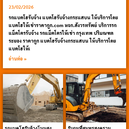
23/02/2026
รถแบคโฮรับจ้าง แบคโฮรับจ้างกระแสบน ให้บริการโดย
แบคโฮให้เช่าราคาถูก.com หจก.สังวรทรัพย์ บริการรถ
แม็คโครรับจ้าง รถแม็คโครให้เช่า กรุงเทพ ปริมณฑล
ระยอง ราคาถูก แบคโฮรับจ้างกระแสบน ให้บริการโดย
แบคโฮให้เ
อ่านต่อ »
รถแบคโฮรับจ้างโนนสูง
รับถมที่สมุทรสงคราม