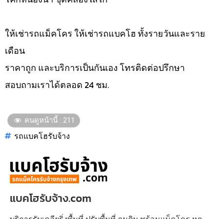
ให้เช่ารถแม็คโคร ให้เช่ารถแบคโฮ ทั้งรายวันและราย
เดือน
ราคาถูก และบริการเป็นกันเอง โทรติดต่อปรึกษา
สอบถามเราได้ตลอด 24 ชม.
คนดูหน้านี้ :
211
รถแบคโฮรับจ้าง
แบคโฮรับจ้าง.com
บริการรับเคลียริ่งพื้นที่ ปรับพื้นที่ ถมดิน พร้อมแม็คโคร หก