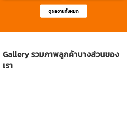
ดูผลงานทั้งหมด
Gallery รวมภาพลูกค้าบางส่วนของ
เรา