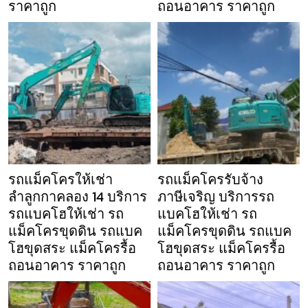
ราคาถูก
ถอนอาคาร ราคาถูก
รถแม็คโครให้เช่า
รถแม็คโครรับจ้าง
ลำลูกกาคลอง 14 บริการ
ภาษีเจริญ บริการรถ
รถแบคโฮให้เช่า รถ
แบคโฮให้เช่า รถ
แม็คโครขุดดิน รถแบค
แม็คโครขุดดิน รถแบค
โฮขุดสระ แม็คโครรื้อ
โฮขุดสระ แม็คโครรื้อ
ถอนอาคาร ราคาถูก
ถอนอาคาร ราคาถูก