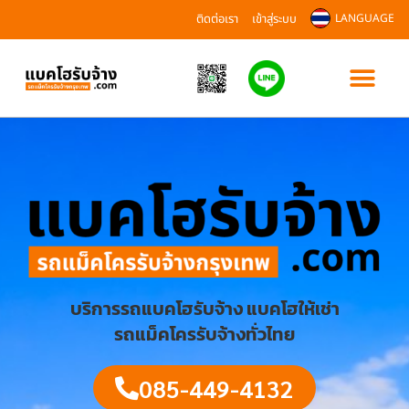
ติดต่อเรา
เข้าสู่ระบบ
LANGUAGE
บริการรถแบคโฮรับจ้าง แบคโฮให้เช่า
รถแม็คโครรับจ้างทั่วไทย
085-449-4132