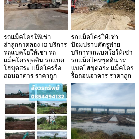
รถแม็คโครให้เช่า
รถแม็คโครให้เช่า
ลำลูกกาคลอง 10 บริการ
ป้อมปราบศัตรูพ่าย
รถแบคโฮให้เช่า รถ
บริการรถแบคโฮให้เช่า
แม็คโครขุดดิน รถแบค
รถแม็คโครขุดดิน รถ
โฮขุดสระ แม็คโครรื้อ
แบคโฮขุดสระ แม็คโคร
ถอนอาคาร ราคาถูก
รื้อถอนอาคาร ราคาถูก