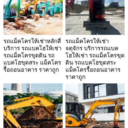
รถแม็คโครให้เช่าหลักสี่
รถแม็คโครให้เช่า
บริการ รถแบคโฮให้เช่า
จตุจักร บริการรถแบค
รถแม็คโครขุดดิน รถ
โฮให้เช่า รถแม็คโครขุด
แบคโฮขุดสระ แม็คโคร
ดิน รถแบคโฮขุดสระ
รื้อถอนอาคาร ราคาถูก
แม็คโครรื้อถอนอาคาร
ราคาถูก