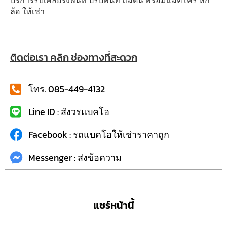
ล้อ ให้เช่า
ติดต่อเรา คลิก ช่องทางที่สะดวก
โทร. 085-449-4132
Line ID : สังวรแบคโฮ
Facebook : รถแบคโฮให้เช่าราคาถูก
Messenger : ส่งข้อความ
แชร์หน้านี้