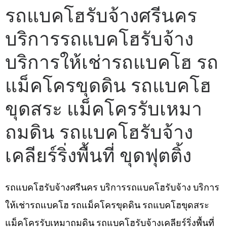
รถแบคโฮรับจ้างศรีนคร
บริการรถแบคโฮรับจ้าง
บริการให้เช่ารถแบคโฮ รถ
แม็คโครขุดดิน รถแบคโฮ
ขุดสระ แม็คโครรับเหมา
ถมดิน รถแบคโฮรับจ้าง
เคลียร์ริ่งพื้นที่ ขุดฟุตติ้ง
รถแบคโฮรับจ้างศรีนคร บริการรถแบคโฮรับจ้าง บริการ
ให้เช่ารถแบคโฮ รถแม็คโครขุดดิน รถแบคโฮขุดสระ
แม็คโครรับเหมาถมดิน รถแบคโฮรับจ้างเคลียร์ริ่งพื้นที่