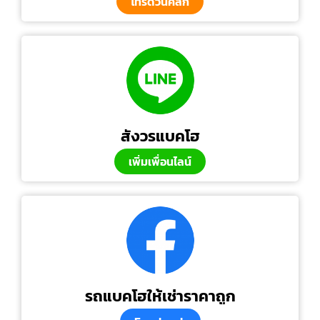
โทรด่วนคลิก
สังวรแบคโฮ
เพิ่มเพื่อนไลน์
รถแบคโฮให้เช่าราคาถูก