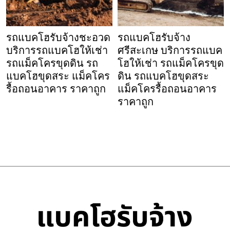
รถแบคโฮรับจ้างชะอวด
รถแบคโฮรับจ้าง
บริการรถแบคโฮให้เช่า
ศรีสะเกษ บริการรถแบค
รถแม็คโครขุดดิน รถ
โฮให้เช่า รถแม็คโครขุด
แบคโฮขุดสระ แม็คโคร
ดิน รถแบคโฮขุดสระ
รื้อถอนอาคาร ราคาถูก
แม็คโครรื้อถอนอาคาร
ราคาถูก