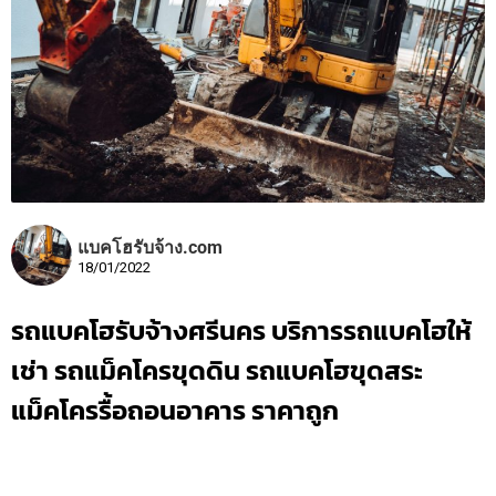
แบคโฮรับจ้าง.com
18/01/2022
รถแบคโฮรับจ้างศรีนคร บริการรถแบคโฮให้
เช่า รถแม็คโครขุดดิน รถแบคโฮขุดสระ
แม็คโครรื้อถอนอาคาร ราคาถูก