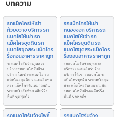
บทความ
รถแม็คโครให้เช่า
รถแม็คโครให้เช่า
ห้วยขวาง บริการ รถ
หนองจอก บริการรถ
แบคโฮให้เช่า รถ
แบคโฮให้เช่า รถ
แม็คโครขุดดิน รถ
แม็คโครขุดดิน รถ
แบคโฮขุดสระ แม็คโคร
แบคโฮขุดสระ แม็คโคร
รื้อถอนอาคาร ราคาถูก
รื้อถอนอาคาร ราคาถูก
รถแบคโฮรับจ้างภูหลวง
รถแบคโฮรับจ้างภูหลวง
บริการรถแบคโฮรับจ้าง
บริการรถแบคโฮรับจ้าง
บริการให้เช่ารถแบคโฮ รถ
บริการให้เช่ารถแบคโฮ รถ
แม็คโครขุดดิน รถแบคโฮขุด
แม็คโครขุดดิน รถแบคโฮขุด
สระ แม็คโครรับเหมาถมดิน
สระ แม็คโครรับเหมาถมดิน
รถแบคโฮรับจ้างเคลียร์ริ่ง
รถแบคโฮรับจ้างเคลียร์ริ่ง
พื้นที่ ขุดฟุตติ้ง
พื้นที่ ขุดฟุตติ้ง
รถแบคโฮรับจ้างโพธิ์
รถแบคโฮรับจ้าง