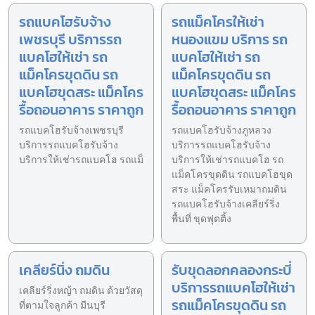
รถแบคโฮรับจ้าง
รถแม็คโครให้เช่า
เพชรบุรี บริการรถ
หนองแขม บริการ รถ
แบคโฮให้เช่า รถ
แบคโฮให้เช่า รถ
แม็คโครขุดดิน รถ
แม็คโครขุดดิน รถ
แบคโฮขุดสระ แม็คโคร
แบคโฮขุดสระ แม็คโคร
รื้อถอนอาคาร ราคาถูก
รื้อถอนอาคาร ราคาถูก
รถแบคโฮรับจ้างเพชรบุรี
รถแบคโฮรับจ้างภูหลวง
บริการรถแบคโฮรับจ้าง
บริการรถแบคโฮรับจ้าง
บริการให้เช่ารถแบคโฮ รถแม็
บริการให้เช่ารถแบคโฮ รถ
แม็คโครขุดดิน รถแบคโฮขุด
สระ แม็คโครรับเหมาถมดิน
รถแบคโฮรับจ้างเคลียร์ริ่ง
พื้นที่ ขุดฟุตติ้ง
เคลียร์นิ่ง ถมดิน
รับขุดลอกคลองกระบี่
บริการรถแบคโฮให้เช่า
เคลียร์ริ่งหญ้า ถมดิน ด้วยวัสดุ
รถแม็คโครขุดดิน รถ
ที่ตามใจลูกค้า มีนบุรี