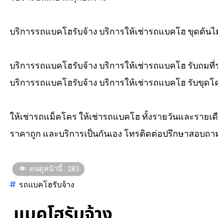
บริการรถแบคโฮรับจ้าง บริการให้เช่ารถแบคโฮ ขุดต้นไม้ 
บริการรถแบคโฮรับจ้าง บริการให้เช่ารถแบคโฮ รับถมที
บริการรถแบคโฮรับจ้าง บริการให้เช่ารถแบคโฮ รับขุด
ให้เช่ารถแม็คโคร ให้เช่ารถแบคโฮ ทั้งรายวันและรายเด
ราคาถูก และบริการเป็นกันเอง โทรติดต่อปรึกษาสอบถา
คนดูหน้านี้ :
283
รถแบคโฮรับจ้าง