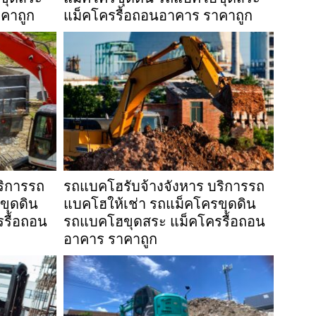
คาถูก
แม็คโครรื้อถอนอาคาร ราคาถูก
ริการรถ
รถแบคโฮรับจ้างจังหาร บริการรถ
ขุดดิน
แบคโฮให้เช่า รถแม็คโครขุดดิน
รื้อถอน
รถแบคโฮขุดสระ แม็คโครรื้อถอน
อาคาร ราคาถูก