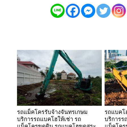
รถแม็คโครรับจ้างจันทรเกษม
รถแบคโฮ
บริการรถแบคโฮให้เช่า รถ
บริการรถ
แม็คโครขุดดิน รถแบคโฮขุดสระ
แม็คโคร