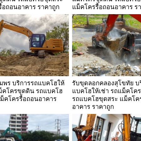
ื้อถอนอาคาร ราคาถูก
แม็คโครรื้อถอนอาคาร รา
ชุมพร บริการรถแบคโฮให้
รับขุดลอกคลองสุโขทัย บ
ม็คโครขุดดิน รถแบคโฮ
แบคโฮให้เช่า รถแม็คโคร
แม็คโครรื้อถอนอาคาร
รถแบคโฮขุดสระ แม็คโคร
อาคาร ราคาถูก