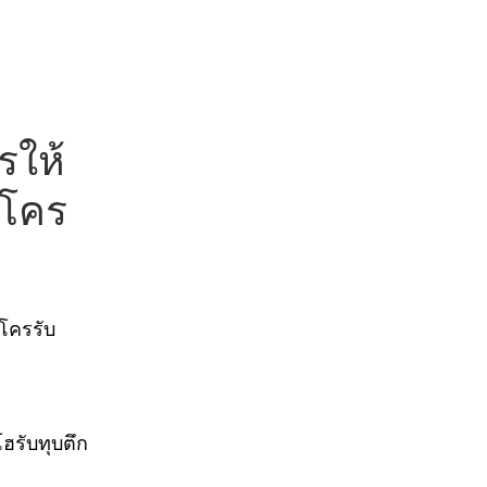
รให้
คโคร
โครรับ
ฮรับทุบตึก