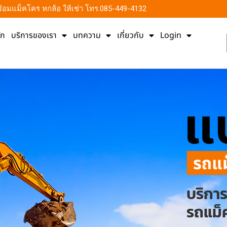
น พร้อมแม็คโคร หกล้อ ให้เช่า โทร.085-449-4132
ัก
บริการของเรา
บทความ
เกี่ยวกับ
Login
บริกา
รถแม็ค