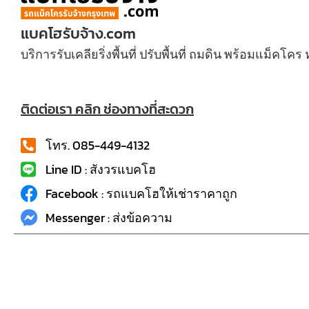
แบคโฮรับจ้าง.com
บริการรับเคลียริ่งพื้นที่ ปรับพื้นที่ ถมดิน พร้อมแม็คโคร 
ติดต่อเรา คลิก ช่องทางที่สะดวก
โทร. 085-449-4132
Line ID : สังวรแบคโฮ
Facebook : รถแบคโฮให้เช่าราคาถูก
Messenger : ส่งข้อความ