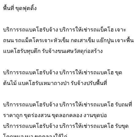
พื้นที่ ขุดฟุตติ้ง
บริการรถแบคโฮรับจ้าง บริการให้เช่ารถแบ็คโฮ เจาะ
ถนน รถแม็คโครเจาะหัวเข็ม กดเสาเข็ม แย๊กปูน เจาะพื้น
แบคโฮรับทุบตึก รับจ้างขนเศษวัสดุก่อสร้าง
บริการรถแบคโฮรับจ้าง บริการให้เช่ารถแบคโฮ ขุด
ต้นไม้ แบคโฮรับเหมาถางป่า รับจ้างปรับพื้นที่
บริการรถแบคโฮรับจ้าง บริการให้เช่ารถแบคโฮ รับถมที่
ราคาถูก ขุดร่องสวน ขุดลอกคลอง งานขุดบ่อ
บริการรถแบคโฮรับจ้าง บริการให้เช่ารถแบคโฮ รับขุด
โคกหนองนา ขุดคลองใส้ไก่