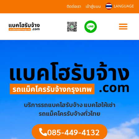
ติดต่อเรา
เข้าสู่ระบบ
LANGUAGE
บริการรถแบคโฮรับจ้าง แบคโฮให้เช่า
รถแม็คโครรับจ้างทั่วไทย
085-449-4132