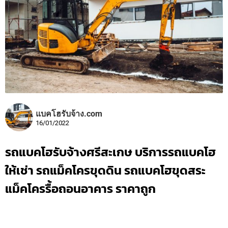
แบคโฮรับจ้าง.com
16/01/2022
รถแบคโฮรับจ้างศรีสะเกษ บริการรถแบคโฮ
ให้เช่า รถแม็คโครขุดดิน รถแบคโฮขุดสระ
แม็คโครรื้อถอนอาคาร ราคาถูก