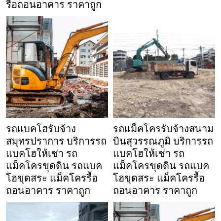
รื้อถอนอาคาร ราคาถูก
รถแบคโฮรับจ้าง
รถแม็คโครรับจ้างสนาม
สมุทรปราการ บริการรถ
บินสุวรรณภูมิ บริการรถ
แบคโฮให้เช่า รถ
แบคโฮให้เช่า รถ
แม็คโครขุดดิน รถแบค
แม็คโครขุดดิน รถแบค
โฮขุดสระ แม็คโครรื้อ
โฮขุดสระ แม็คโครรื้อ
ถอนอาคาร ราคาถูก
ถอนอาคาร ราคาถูก