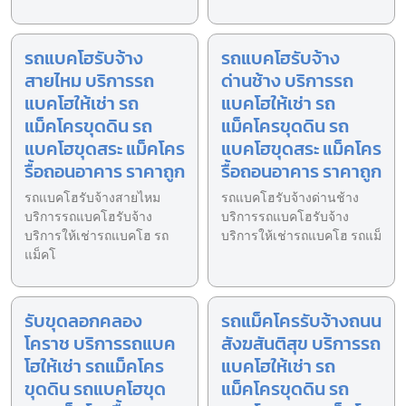
รถแบคโฮรับจ้าง
รถแบคโฮรับจ้าง
สายไหม บริการรถ
ด่านช้าง บริการรถ
แบคโฮให้เช่า รถ
แบคโฮให้เช่า รถ
แม็คโครขุดดิน รถ
แม็คโครขุดดิน รถ
แบคโฮขุดสระ แม็คโคร
แบคโฮขุดสระ แม็คโคร
รื้อถอนอาคาร ราคาถูก
รื้อถอนอาคาร ราคาถูก
รถแบคโฮรับจ้างสายไหม
รถแบคโฮรับจ้างด่านช้าง
บริการรถแบคโฮรับจ้าง
บริการรถแบคโฮรับจ้าง
บริการให้เช่ารถแบคโฮ รถ
บริการให้เช่ารถแบคโฮ รถแม็
แม็คโ
รับขุดลอกคลอง
รถแม็คโครรับจ้างถนน
โคราช บริการรถแบค
สังฆสันติสุข บริการรถ
โฮให้เช่า รถแม็คโคร
แบคโฮให้เช่า รถ
ขุดดิน รถแบคโฮขุด
แม็คโครขุดดิน รถ