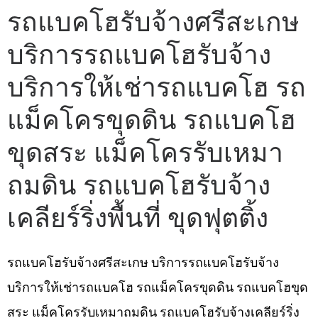
รถแบคโฮรับจ้างศรีสะเกษ
บริการรถแบคโฮรับจ้าง
บริการให้เช่ารถแบคโฮ รถ
แม็คโครขุดดิน รถแบคโฮ
ขุดสระ แม็คโครรับเหมา
ถมดิน รถแบคโฮรับจ้าง
เคลียร์ริ่งพื้นที่ ขุดฟุตติ้ง
รถแบคโฮรับจ้างศรีสะเกษ บริการรถแบคโฮรับจ้าง
บริการให้เช่ารถแบคโฮ รถแม็คโครขุดดิน รถแบคโฮขุด
สระ แม็คโครรับเหมาถมดิน รถแบคโฮรับจ้างเคลียร์ริ่ง