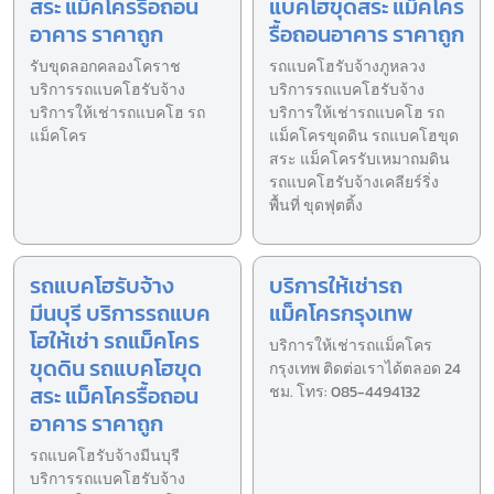
สระ แม็คโครรื้อถอน
แบคโฮขุดสระ แม็คโคร
อาคาร ราคาถูก
รื้อถอนอาคาร ราคาถูก
รับขุดลอกคลองโคราช
รถแบคโฮรับจ้างภูหลวง
บริการรถแบคโฮรับจ้าง
บริการรถแบคโฮรับจ้าง
บริการให้เช่ารถแบคโฮ รถ
บริการให้เช่ารถแบคโฮ รถ
แม็คโคร
แม็คโครขุดดิน รถแบคโฮขุด
สระ แม็คโครรับเหมาถมดิน
รถแบคโฮรับจ้างเคลียร์ริ่ง
พื้นที่ ขุดฟุตติ้ง
รถแบคโฮรับจ้าง
บริการให้เช่ารถ
มีนบุรี บริการรถแบค
แม็คโครกรุงเทพ
โฮให้เช่า รถแม็คโคร
บริการให้เช่ารถแม็คโคร
ขุดดิน รถแบคโฮขุด
กรุงเทพ ติดต่อเราได้ตลอด 24
สระ แม็คโครรื้อถอน
ชม. โทร: 085-4494132
อาคาร ราคาถูก
รถแบคโฮรับจ้างมีนบุรี
บริการรถแบคโฮรับจ้าง