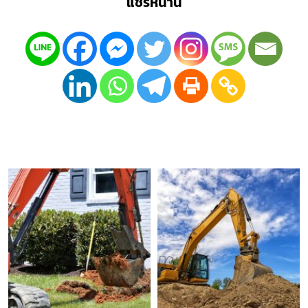
แชร์หน้านี้