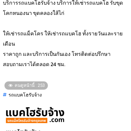
บริการรถแบคโฮรับจ้าง บริการให้เช่ารถแบคโฮ รับขุด
โคกหนองนา ขุดคลองใส้ไก่
ให้เช่ารถแม็คโคร ให้เช่ารถแบคโฮ ทั้งรายวันและราย
เดือน
ราคาถูก และบริการเป็นกันเอง โทรติดต่อปรึกษา
สอบถามเราได้ตลอด 24 ชม.
คนดูหน้านี้ :
253
รถแบคโฮรับจ้าง