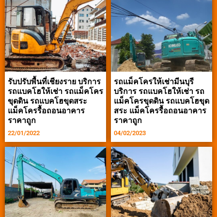
รับปรับพื้นที่เชียงราย บริการ
รถแม็คโครให้เช่ามีนบุรี
รถแบคโฮให้เช่า รถแม็คโคร
บริการ รถแบคโฮให้เช่า รถ
ขุดดิน รถแบคโฮขุดสระ
แม็คโครขุดดิน รถแบคโฮขุด
แม็คโครรื้อถอนอาคาร
สระ แม็คโครรื้อถอนอาคาร
ราคาถูก
ราคาถูก
22/01/2022
04/02/2023