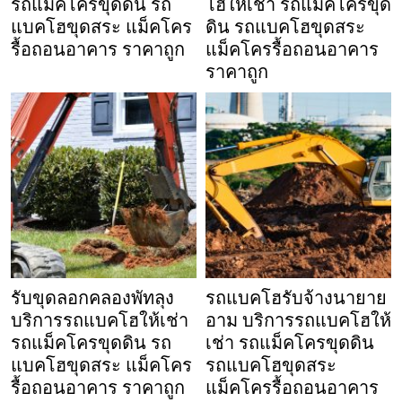
รถแม็คโครขุดดิน รถ
โฮให้เช่า รถแม็คโครขุด
แบคโฮขุดสระ แม็คโคร
ดิน รถแบคโฮขุดสระ
รื้อถอนอาคาร ราคาถูก
แม็คโครรื้อถอนอาคาร
ราคาถูก
รับขุดลอกคลองพัทลุง
รถแบคโฮรับจ้างนายาย
บริการรถแบคโฮให้เช่า
อาม บริการรถแบคโฮให้
รถแม็คโครขุดดิน รถ
เช่า รถแม็คโครขุดดิน
แบคโฮขุดสระ แม็คโคร
รถแบคโฮขุดสระ
รื้อถอนอาคาร ราคาถูก
แม็คโครรื้อถอนอาคาร