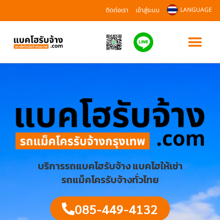
ติดต่อเรา
เข้าสู่ระบบ
LANGUAGE
บริการรถแบคโฮรับจ้าง แบคโฮให้เช่า
รถแม็คโครรับจ้างทั่วไทย
085-449-4132