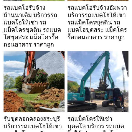
รถแบคโฮรับจ้าง
รถแบคโฮรับจ้างอัมพวา
บ้านนาเดิม บริการรถ
บริการรถแบคโฮให้เช่า
แบคโฮให้เช่า รถ
รถแม็คโครขุดดิน รถ
แม็คโครขุดดิน รถแบค
แบคโฮขุดสระ แม็คโคร
โฮขุดสระ แม็คโครรื้อ
รื้อถอนอาคาร ราคาถูก
ถอนอาคาร ราคาถูก
รับขุดลอกคลองสระบุรี
รถแม็คโครให้เช่า
บริการรถแบคโฮให้เช่า
บุคคโล บริการ รถแบค