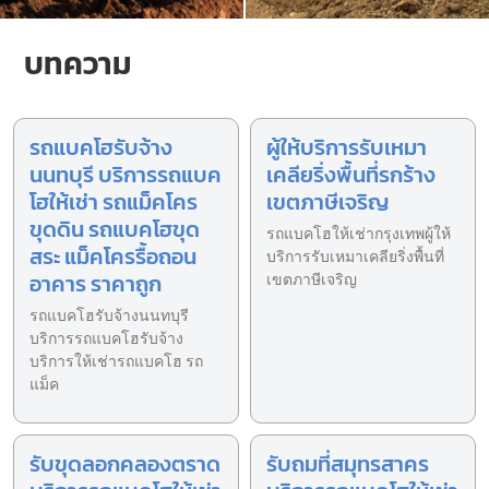
บทความ
รถแบคโฮรับจ้าง
ผู้ให้บริการรับเหมา
นนทบุรี บริการรถแบค
เคลียริ่งพื้นที่รกร้าง
โฮให้เช่า รถแม็คโคร
เขตภาษีเจริญ
ขุดดิน รถแบคโฮขุด
รถแบคโฮให้เช่ากรุงเทพผู้ให้
สระ แม็คโครรื้อถอน
บริการรับเหมาเคลียริ่งพื้นที่
อาคาร ราคาถูก
เขตภาษีเจริญ
รถแบคโฮรับจ้างนนทบุรี
บริการรถแบคโฮรับจ้าง
บริการให้เช่ารถแบคโฮ รถ
แม็ค
รับขุดลอกคลองตราด
รับถมที่สมุทรสาคร