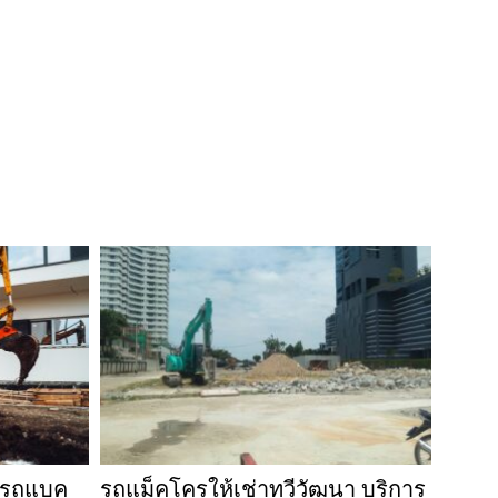
ารรถแบค
รถแม็คโครให้เช่าทวีวัฒนา บริการ