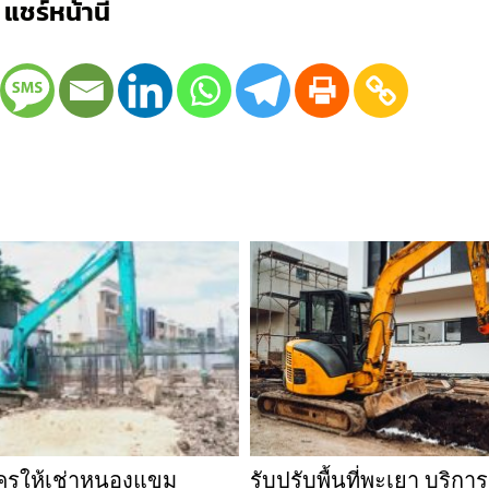
แชร์หน้านี้
ครให้เช่าหนองแขม
รับปรับพื้นที่พะเยา บริก