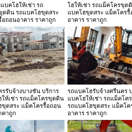
แบคโฮให้เช่า รถ
โฮให้เช่า รถแม็คโครขุดด
ขุดดิน รถแบคโฮขุดสระ
แบคโฮขุดสระ แม็คโครรื
ื้อถอนอาคาร ราคาถูก
อาคาร ราคาถูก
รรับจ้างบางชัน บริการ
รถแบคโฮรับจ้างศรีนคร 
ห้เช่า รถแม็คโครขุดดิน
แบคโฮให้เช่า รถแม็คโคร
ขุดสระ แม็คโครรื้อถอน
รถแบคโฮขุดสระ แม็คโคร
าคาถูก
อาคาร ราคาถูก