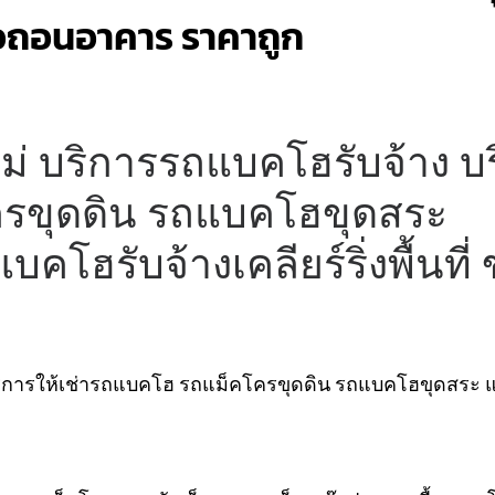
้อถอนอาคาร ราคาถูก
ม่ บริการรถแบคโฮรับจ้าง บ
ครขุดดิน รถแบคโฮขุดสระ
ฮรับจ้างเคลียร์ริ่งพื้นที่ 
บริการให้เช่ารถแบคโฮ รถแม็คโครขุดดิน รถแบคโฮขุดสระ 