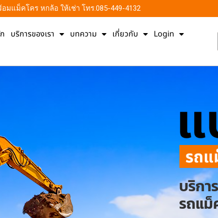
น พร้อมแม็คโคร หกล้อ ให้เช่า โทร.085-449-4132
ัก
บริการของเรา
บทความ
เกี่ยวกับ
Login
บริกา
รถแม็ค