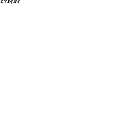
ฮรับทุบตึก