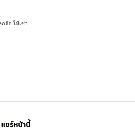
หกล้อ ให้เช่า
แชร์หน้านี้