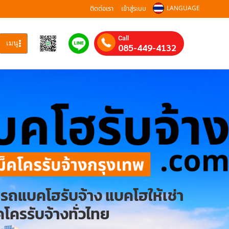
ติดต่อเรา
เข้าสู่ระบบ
LANGUAGE
Call
เมนู
085-449-4132
รรถแบคโฮรับจ้าง แบคโฮให้เช่า
โครรับจ้างทั่วไทย