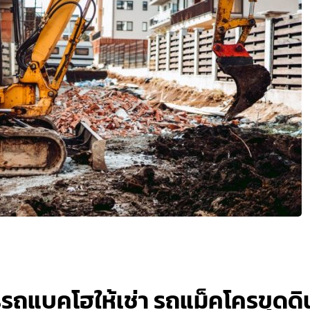
รรถแบคโฮให้เช่า รถแม็คโครขุดดิ