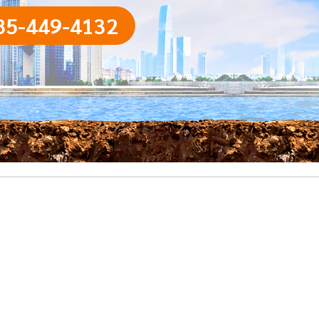
85-449-4132