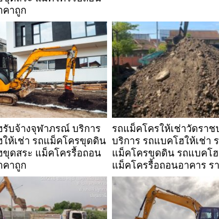
าคาถูก
ับจ้างจุฬาภรณ์ บริการ
รถแม็คโครให้เช่าวัดราช
ห้เช่า รถแม็คโครขุดดิน
บริการ รถแบคโฮให้เช่า 
ขุดสระ แม็คโครรื้อถอน
แม็คโครขุดดิน รถแบคโฮ
าคาถูก
แม็คโครรื้อถอนอาคาร รา