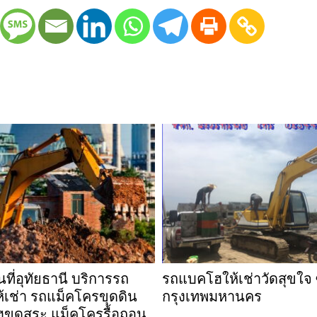
้นที่อุทัยธานี บริการรถ
รถแบคโฮให้เช่าวัดสุขใจ
เช่า รถแม็คโครขุดดิน
กรุงเทพมหานคร
ขุดสระ แม็คโครรื้อถอน