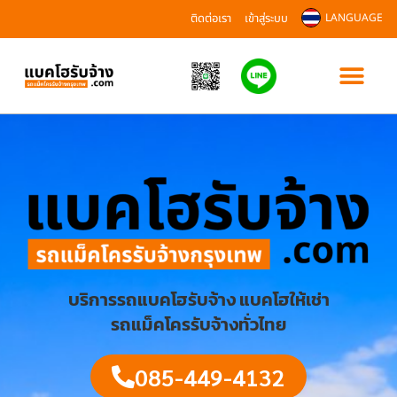
ติดต่อเรา
เข้าสู่ระบบ
LANGUAGE
บริการรถแบคโฮรับจ้าง แบคโฮให้เช่า
รถแม็คโครรับจ้างทั่วไทย
085-449-4132