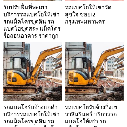
รับปรับพื้นที่พะเยา
รถแบคโฮให้เช่าวัด
บริการรถแบคโฮให้เช่า
สุขใจ ซอย12
รถแม็คโครขุดดิน รถ
กรุงเทพมหานคร
แบคโฮขุดสระ แม็คโคร
รื้อถอนอาคาร ราคาถูก
รถแบคโฮรับจ้างแกดำ
รถแบคโฮรับจ้างกิ่งเข
บริการรถแบคโฮให้เช่า
วาสินรินทร์ บริการรถ
รถแม็คโครขุดดิน รถ
แบคโฮให้เช่า รถ