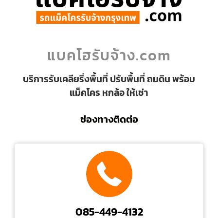
แบคโฮรับจ้าง.com
บริการรับเคลียริ่งพื้นที่ ปรับพื้นที่ ถมดิน พร้อม
แม็คโคร หกล้อ ให้เช่า
ช่องทางติดต่อ
085-449-4132