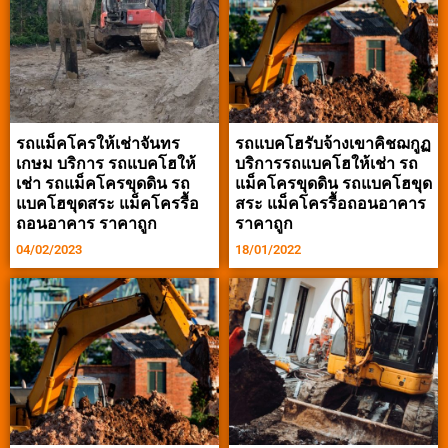
รถแม็คโครให้เช่าจันทร
รถแบคโฮรับจ้างเขาคิชฌกูฏ
เกษม บริการ รถแบคโฮให้
บริการรถแบคโฮให้เช่า รถ
เช่า รถแม็คโครขุดดิน รถ
แม็คโครขุดดิน รถแบคโฮขุด
แบคโฮขุดสระ แม็คโครรื้อ
สระ แม็คโครรื้อถอนอาคาร
ถอนอาคาร ราคาถูก
ราคาถูก
04/02/2023
18/01/2022