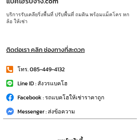
แบคโฮรับจ้าง.com
บริการรับเคลียริ่งพื้นที่ ปรับพื้นที่ ถมดิน พร้อมแม็คโคร หก
ล้อ ให้เช่า
ติดต่อเรา คลิก ช่องทางที่สะดวก
โทร. 085-449-4132
Line ID : สังวรแบคโฮ
Facebook : รถแบคโฮให้เช่าราคาถูก
Messenger : ส่งข้อความ