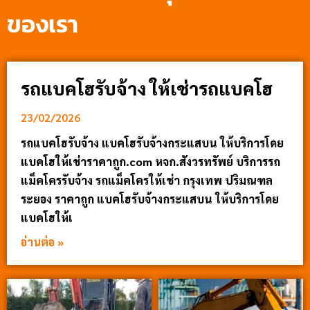
ของเรา
รถแบคโฮรับจ้าง ให้เช่ารถแบคโฮ
23/02/2026
รถแบคโฮรับจ้าง แบคโฮรับจ้างกระแสบน ให้บริการโดย
แบคโฮให้เช่าราคาถูก.com หจก.สังวรทรัพย์ บริการรถ
แม็คโครรับจ้าง รถแม็คโครให้เช่า กรุงเทพ ปริมณฑล
ระยอง ราคาถูก แบคโฮรับจ้างกระแสบน ให้บริการโดย
แบคโฮให้เ
อ่านต่อ »