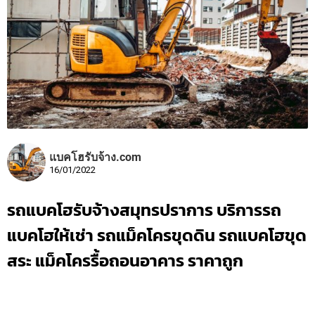
แบคโฮรับจ้าง.com
16/01/2022
รถแบคโฮรับจ้างสมุทรปราการ บริการรถ
แบคโฮให้เช่า รถแม็คโครขุดดิน รถแบคโฮขุด
สระ แม็คโครรื้อถอนอาคาร ราคาถูก