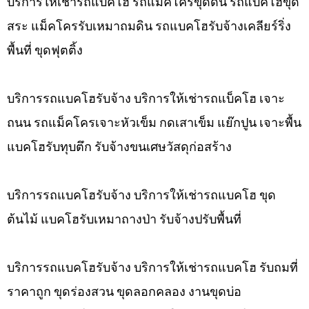
บริการให้เช่ารถแบคโฮ รถแม็คโครขุดดิน รถแบคโฮขุด
สระ แม็คโครรับเหมาถมดิน รถแบคโฮรับจ้างเคลียร์ริ่ง
พื้นที่ ขุดฟุตติ้ง
บริการรถแบคโฮรับจ้าง บริการให้เช่ารถแบ็คโฮ เจาะ
ถนน รถแม็คโครเจาะหัวเข็ม กดเสาเข็ม แย๊กปูน เจาะพื้น
แบคโฮรับทุบตึก รับจ้างขนเศษวัสดุก่อสร้าง
บริการรถแบคโฮรับจ้าง บริการให้เช่ารถแบคโฮ ขุด
ต้นไม้ แบคโฮรับเหมาถางป่า รับจ้างปรับพื้นที่
บริการรถแบคโฮรับจ้าง บริการให้เช่ารถแบคโฮ รับถมที่
ราคาถูก ขุดร่องสวน ขุดลอกคลอง งานขุดบ่อ