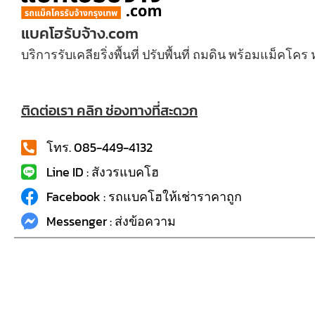
แบคโฮรับจ้าง.com
บริการรับเคลียริ่งพื้นที่ ปรับพื้นที่ ถมดิน พร้อมแม็คโคร 
ติดต่อเรา คลิก ช่องทางที่สะดวก
โทร. 085-449-4132
Line ID : สังวรแบคโฮ
Facebook : รถแบคโฮให้เช่าราคาถูก
Messenger : ส่งข้อความ