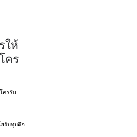
รให้
คโคร
โครรับ
ฮรับทุบตึก