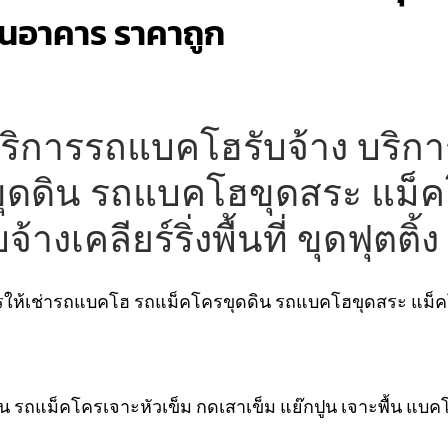
อนอาคาร ราคาถูก
ิการรถแบคโฮรับจ้าง บริกา
ุดดิน รถแบคโฮขุดสระ แม็
เคลียร์ริ่งพื้นที่ ขุดฟุตติ้ง
รให้เช่ารถแบคโฮ รถแม็คโครขุดดิน รถแบคโฮขุดสระ แม็ค
 รถแม็คโครเจาะหัวเข็ม กดเสาเข็ม แย๊กปูน เจาะพื้น แบคโ