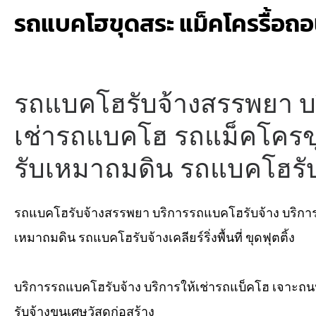
รถแบคโฮขุดสระ แม็คโครรื้อถ
รถแบคโฮรับจ้างสรรพยา บร
เช่ารถแบคโฮ รถแม็คโครข
รับเหมาถมดิน รถแบคโฮรับจ้าง
รถแบคโฮรับจ้างสรรพยา บริการรถแบคโฮรับจ้าง บริกา
เหมาถมดิน รถแบคโฮรับจ้างเคลียร์ริ่งพื้นที่ ขุดฟุตติ้ง
บริการรถแบคโฮรับจ้าง บริการให้เช่ารถแบ็คโฮ เจาะถนน
รับจ้างขนเศษวัสดุก่อสร้าง