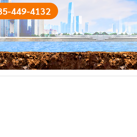
85-449-4132