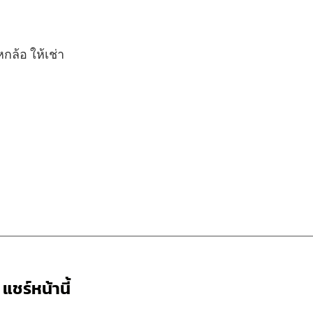
หกล้อ ให้เช่า
แชร์หน้านี้