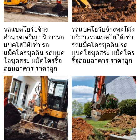
รถแบคโฮรับจ้าง
รถแบคโฮรับจ้างพะโต๊ะ
อำนาจเจริญ บริการรถ
บริการรถแบคโฮให้เช่า
แบคโฮให้เช่า รถ
รถแม็คโครขุดดิน รถ
แม็คโครขุดดิน รถแบค
แบคโฮขุดสระ แม็คโคร
โฮขุดสระ แม็คโครรื้อ
รื้อถอนอาคาร ราคาถูก
ถอนอาคาร ราคาถูก