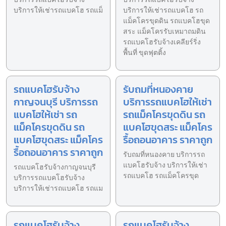
บริการให้เช่ารถแบคโฮ รถแม็
บริการให้เช่ารถแบคโฮ รถ
แม็คโครขุดดิน รถแบคโฮขุด
สระ แม็คโครรับเหมาถมดิน
รถแบคโฮรับจ้างเคลียร์ริ่ง
พื้นที่ ขุดฟุตติ้ง
รถแบคโฮรับจ้าง
รับถมที่หนองคาย
กาญจนบุรี บริการรถ
บริการรถแบคโฮให้เช่า
แบคโฮให้เช่า รถ
รถแม็คโครขุดดิน รถ
แม็คโครขุดดิน รถ
แบคโฮขุดสระ แม็คโคร
แบคโฮขุดสระ แม็คโคร
รื้อถอนอาคาร ราคาถูก
รื้อถอนอาคาร ราคาถูก
รับถมที่หนองคาย บริการรถ
แบคโฮรับจ้าง บริการให้เช่า
รถแบคโฮรับจ้างกาญจนบุรี
รถแบคโฮ รถแม็คโครขุด
บริการรถแบคโฮรับจ้าง
บริการให้เช่ารถแบคโฮ รถแม
รถแบคโฮรับจ้าง
รถแบคโฮรับจ้าง