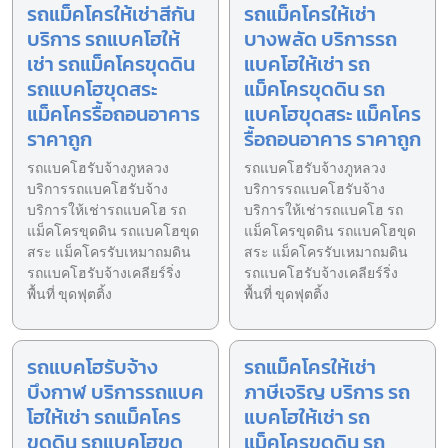
รถแม็คโครให้เช่าสีกัน
รถแม็คโครให้เช่า
บริการ รถแบคโฮให้
บางพลัด บริการรถ
เช่า รถแม็คโครขุดดิน
แบคโฮให้เช่า รถ
รถแบคโฮขุดสระ
แม็คโครขุดดิน รถ
แม็คโครรื้อถอนอาคาร
แบคโฮขุดสระ แม็คโคร
ราคาถูก
รื้อถอนอาคาร ราคาถูก
รถแบคโฮรับจ้างภูหลวง
รถแบคโฮรับจ้างภูหลวง
บริการรถแบคโฮรับจ้าง
บริการรถแบคโฮรับจ้าง
บริการให้เช่ารถแบคโฮ รถ
บริการให้เช่ารถแบคโฮ รถ
แม็คโครขุดดิน รถแบคโฮขุด
แม็คโครขุดดิน รถแบคโฮขุด
สระ แม็คโครรับเหมาถมดิน
สระ แม็คโครรับเหมาถมดิน
รถแบคโฮรับจ้างเคลียร์ริ่ง
รถแบคโฮรับจ้างเคลียร์ริ่ง
พื้นที่ ขุดฟุตติ้ง
พื้นที่ ขุดฟุตติ้ง
รถแบคโฮรับจ้าง
รถแม็คโครให้เช่า
บึงกาฬ บริการรถแบค
ภาษีเจริญ บริการ รถ
โฮให้เช่า รถแม็คโคร
แบคโฮให้เช่า รถ
ขุดดิน รถแบคโฮขุด
แม็คโครขุดดิน รถ