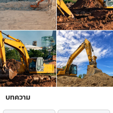
บทความ