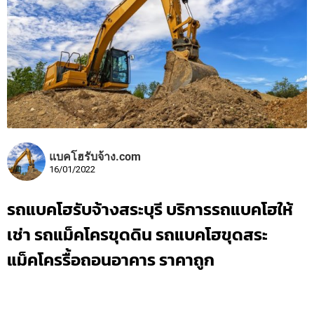
แบคโฮรับจ้าง.com
16/01/2022
รถแบคโฮรับจ้างสระบุรี บริการรถแบคโฮให้
เช่า รถแม็คโครขุดดิน รถแบคโฮขุดสระ
แม็คโครรื้อถอนอาคาร ราคาถูก