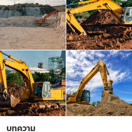
บทความ