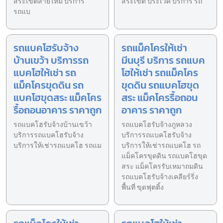
สระเขตสายไหม บริการ
สระเขต ประเวศ บริการ รถ
รถแบ
รถแบคโฮรับจ้าง
รถแม็คโครให้เช่า
บ้านเขว้า บริการรถ
มีนบุรี บริการ รถแบค
แบคโฮให้เช่า รถ
โฮให้เช่า รถแม็คโคร
แม็คโครขุดดิน รถ
ขุดดิน รถแบคโฮขุด
แบคโฮขุดสระ แม็คโคร
สระ แม็คโครรื้อถอน
รื้อถอนอาคาร ราคาถูก
อาคาร ราคาถูก
รถแบคโฮรับจ้างบ้านเขว้า
รถแบคโฮรับจ้างภูหลวง
บริการรถแบคโฮรับจ้าง
บริการรถแบคโฮรับจ้าง
บริการให้เช่ารถแบคโฮ รถแม
บริการให้เช่ารถแบคโฮ รถ
แม็คโครขุดดิน รถแบคโฮขุด
สระ แม็คโครรับเหมาถมดิน
รถแบคโฮรับจ้างเคลียร์ริ่ง
พื้นที่ ขุดฟุตติ้ง