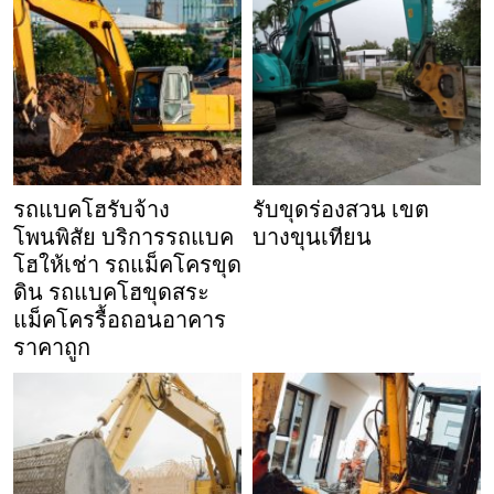
รถแบคโฮรับจ้าง
รับขุดร่องสวน เขต
โพนพิสัย บริการรถแบค
บางขุนเทียน
โฮให้เช่า รถแม็คโครขุด
ดิน รถแบคโฮขุดสระ
แม็คโครรื้อถอนอาคาร
ราคาถูก