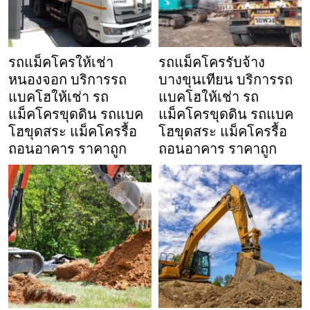
รถแม็คโครให้เช่า
รถแม็คโครรับจ้าง
หนองจอก บริการรถ
บางขุนเทียน บริการรถ
แบคโฮให้เช่า รถ
แบคโฮให้เช่า รถ
แม็คโครขุดดิน รถแบค
แม็คโครขุดดิน รถแบค
โฮขุดสระ แม็คโครรื้อ
โฮขุดสระ แม็คโครรื้อ
ถอนอาคาร ราคาถูก
ถอนอาคาร ราคาถูก