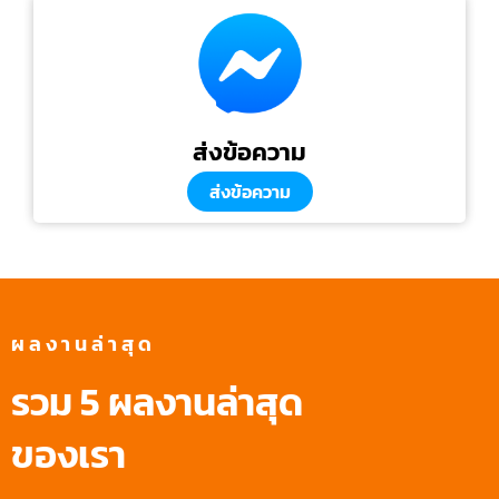
ส่งข้อความ
ส่งข้อความ
ผลงานล่าสุด
รวม 5 ผลงานล่าสุด
ของเรา