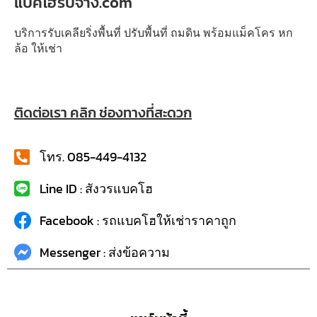
แบคโฮรับจ้าง.com
บริการรับเคลียริ่งพื้นที่ ปรับพื้นที่ ถมดิน พร้อมแม็คโคร หก
ล้อ ให้เช่า
ติดต่อเรา คลิก ช่องทางที่สะดวก
โทร. 085-449-4132
Line ID : สังวรแบคโฮ
Facebook : รถแบคโฮให้เช่าราคาถูก
Messenger : ส่งข้อความ