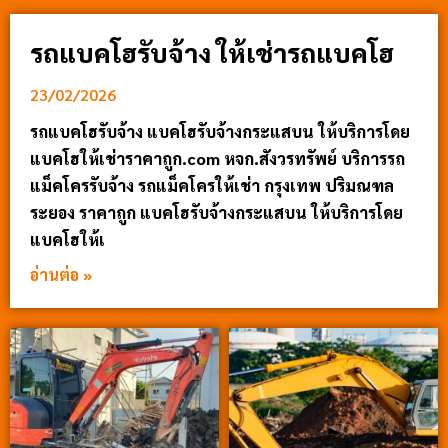
รถแบคโฮรับจ้าง ให้เช่ารถแบคโฮ
23/02/2026
รถแบคโฮรับจ้าง แบคโฮรับจ้างกระแสบน ให้บริการโดย
แบคโฮให้เช่าราคาถูก.com หจก.สังวรทรัพย์ บริการรถ
แม็คโครรับจ้าง รถแม็คโครให้เช่า กรุงเทพ ปริมณฑล
ระยอง ราคาถูก แบคโฮรับจ้างกระแสบน ให้บริการโดย
แบคโฮให้เ
อ่านต่อ »