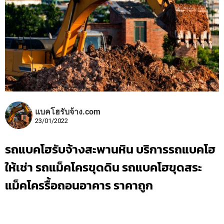
แบคโฮรับจ้าง.com
23/01/2022
รถแบคโฮรับจ้างสะพานหิน บริการรถแบคโฮ
ให้เช่า รถแม็คโครขุดดิน รถแบคโฮขุดสระ
แม็คโครรื้อถอนอาคาร ราคาถูก