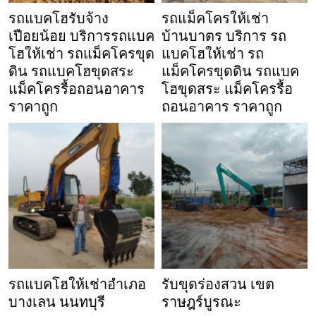
รถแบคโฮรับจ้าง
รถแม็คโครให้เช่า
เปือยน้อย บริการรถแบค
บ้านบาตร บริการ รถ
โฮให้เช่า รถแม็คโครขุด
แบคโฮให้เช่า รถ
ดิน รถแบคโฮขุดสระ
แม็คโครขุดดิน รถแบค
แม็คโครรื้อถอนอาคาร
โฮขุดสระ แม็คโครรื้อ
ราคาถูก
ถอนอาคาร ราคาถูก
รถแบคโฮให้เช่าอำเภอ
รับขุดร่องสวน เขต
บางเลน นนทบุรี
ราษฎร์บูรณะ