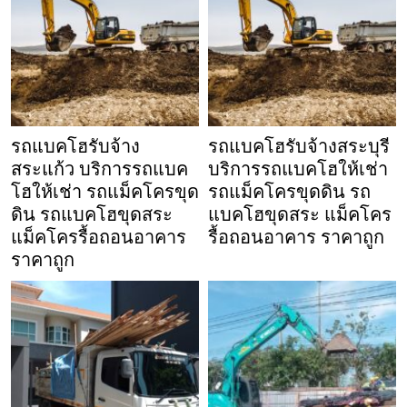
รถแบคโฮรับจ้าง
รถแบคโฮรับจ้างสระบุรี
สระแก้ว บริการรถแบค
บริการรถแบคโฮให้เช่า
โฮให้เช่า รถแม็คโครขุด
รถแม็คโครขุดดิน รถ
ดิน รถแบคโฮขุดสระ
แบคโฮขุดสระ แม็คโคร
แม็คโครรื้อถอนอาคาร
รื้อถอนอาคาร ราคาถูก
ราคาถูก