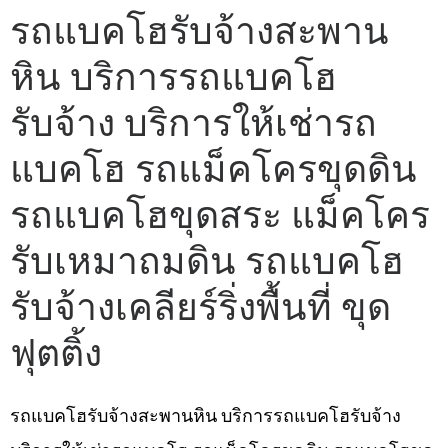
รถแบคโฮรับจ้างสะพาน
หิน บริการรถแบคโฮ
รับจ้าง บริการให้เช่ารถ
แบคโฮ รถแม็คโครขุดดิน
รถแบคโฮขุดสระ แม็คโคร
รับเหมาถมดิน รถแบคโฮ
รับจ้างเคลียร์ริ่งพื้นที่ ขุด
ฟุตติ้ง
รถแบคโฮรับจ้างสะพานหิน บริการรถแบคโฮรับจ้าง