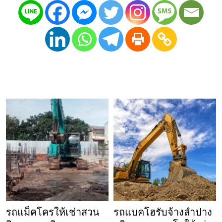
รถแม็คโครให้เช่าสวน
รถแบคโฮรับจ้างลำปาง