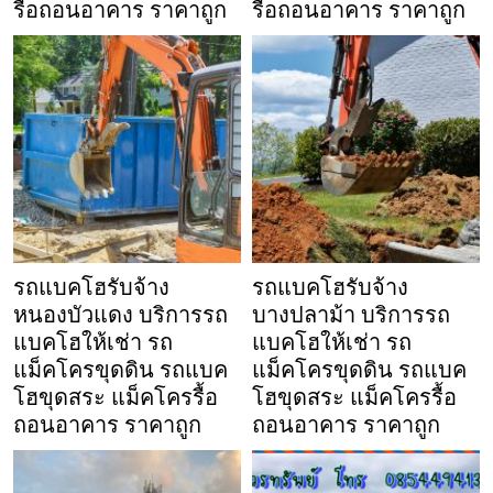
รื้อถอนอาคาร ราคาถูก
รื้อถอนอาคาร ราคาถูก
รถแบคโฮรับจ้าง
รถแบคโฮรับจ้าง
หนองบัวแดง บริการรถ
บางปลาม้า บริการรถ
แบคโฮให้เช่า รถ
แบคโฮให้เช่า รถ
แม็คโครขุดดิน รถแบค
แม็คโครขุดดิน รถแบค
โฮขุดสระ แม็คโครรื้อ
โฮขุดสระ แม็คโครรื้อ
ถอนอาคาร ราคาถูก
ถอนอาคาร ราคาถูก