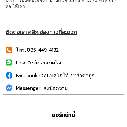
ล้อ ให้เช่า
ติดต่อเรา คลิก ช่องทางที่สะดวก
โทร. 085-449-4132
Line ID : สังวรแบคโฮ
Facebook : รถแบคโฮให้เช่าราคาถูก
Messenger : ส่งข้อความ
แชร์หน้านี้