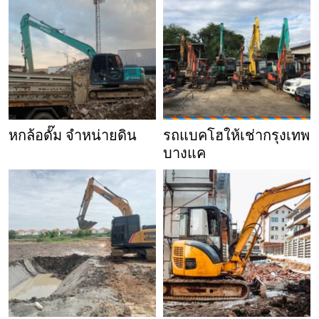
หกล้อดั๊ม จำหน่ายดิน
รถแบคโฮให้เช่ากรุงเทพ
บางแค