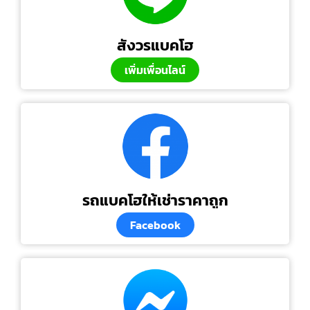
สังวรแบคโฮ
เพิ่มเพื่อนไลน์
รถแบคโฮให้เช่าราคาถูก
Facebook