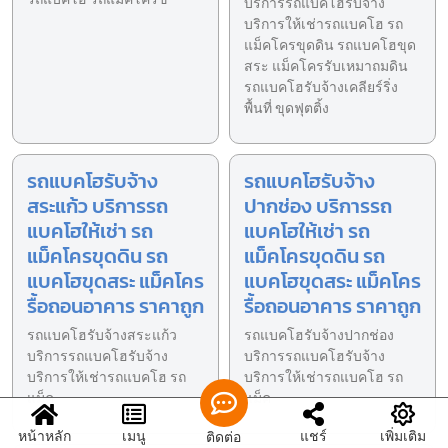
บริการรถแบคโฮรับจ้าง
บริการให้เช่ารถแบคโฮ รถ
แม็คโครขุดดิน รถแบคโฮขุด
สระ แม็คโครรับเหมาถมดิน
รถแบคโฮรับจ้างเคลียร์ริ่ง
พื้นที่ ขุดฟุตติ้ง
รถแบคโฮรับจ้าง
รถแบคโฮรับจ้าง
สระแก้ว บริการรถ
ปากช่อง บริการรถ
แบคโฮให้เช่า รถ
แบคโฮให้เช่า รถ
แม็คโครขุดดิน รถ
แม็คโครขุดดิน รถ
แบคโฮขุดสระ แม็คโคร
แบคโฮขุดสระ แม็คโคร
รื้อถอนอาคาร ราคาถูก
รื้อถอนอาคาร ราคาถูก
รถแบคโฮรับจ้างสระแก้ว
รถแบคโฮรับจ้างปากช่อง
บริการรถแบคโฮรับจ้าง
บริการรถแบคโฮรับจ้าง
บริการให้เช่ารถแบคโฮ รถ
บริการให้เช่ารถแบคโฮ รถ
แม็ค
แม็ค
หน้าหลัก
เมนู
แชร์
เพิ่มเติม
ติดต่อ