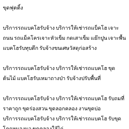
ขุดฟุตติ้ง
บริการรถแบคโฮรับจ้าง บริการให้เช่ารถแบ็คโฮ เจาะ
ถนน รถแม็คโครเจาะหัวเข็ม กดเสาเข็ม แย๊กปูน เจาะพื้น
แบคโฮรับทุบตึก รับจ้างขนเศษวัสดุก่อสร้าง
บริการรถแบคโฮรับจ้าง บริการให้เช่ารถแบคโฮ ขุด
ต้นไม้ แบคโฮรับเหมาถางป่า รับจ้างปรับพื้นที่
บริการรถแบคโฮรับจ้าง บริการให้เช่ารถแบคโฮ รับถมที่
ราคาถูก ขุดร่องสวน ขุดลอกคลอง งานขุดบ่อ
บริการรถแบคโฮรับจ้าง บริการให้เช่ารถแบคโฮ รับขุด
โคกหนองนา ขุดคลองใส้ไก่