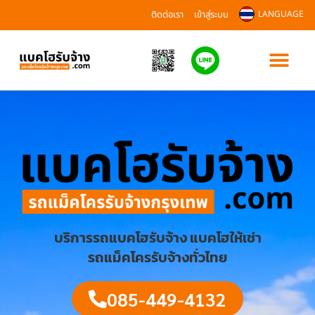
ติดต่อเรา
เข้าสู่ระบบ
LANGUAGE
บริการรถแบคโฮรับจ้าง แบคโฮให้เช่า
รถแม็คโครรับจ้างทั่วไทย
085-449-4132