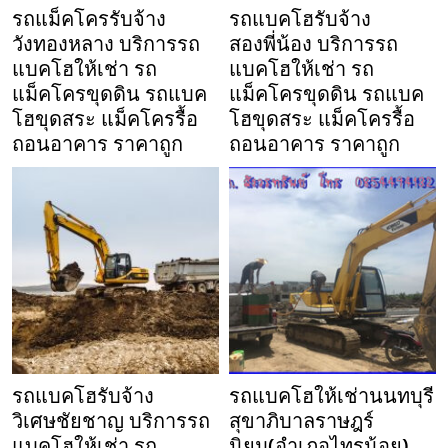
รถแม็คโครรับจ้าง
รถแบคโฮรับจ้าง
วังทองหลาง บริการรถ
สองพี่น้อง บริการรถ
แบคโฮให้เช่า รถ
แบคโฮให้เช่า รถ
แม็คโครขุดดิน รถแบค
แม็คโครขุดดิน รถแบค
โฮขุดสระ แม็คโครรื้อ
โฮขุดสระ แม็คโครรื้อ
ถอนอาคาร ราคาถูก
ถอนอาคาร ราคาถูก
รถแบคโฮรับจ้าง
รถแบคโฮให้เช่านนทบุรี
วิเศษชัยชาญ บริการรถ
สุขาภิบาลราษฎร์
แบคโฮให้เช่า รถ
นิยม(อำเภอไทรน้อย)