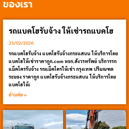
ของเรา
รถแบคโฮรับจ้าง ให้เช่ารถแบคโฮ
23/02/2026
รถแบคโฮรับจ้าง แบคโฮรับจ้างกระแสบน ให้บริการโดย
แบคโฮให้เช่าราคาถูก.com หจก.สังวรทรัพย์ บริการรถ
แม็คโครรับจ้าง รถแม็คโครให้เช่า กรุงเทพ ปริมณฑล
ระยอง ราคาถูก แบคโฮรับจ้างกระแสบน ให้บริการโดย
แบคโฮให้เ
อ่านต่อ »