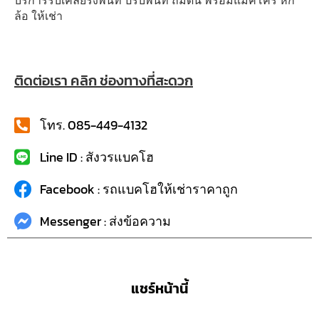
ล้อ ให้เช่า
ติดต่อเรา คลิก ช่องทางที่สะดวก
โทร. 085-449-4132
Line ID : สังวรแบคโฮ
Facebook : รถแบคโฮให้เช่าราคาถูก
Messenger : ส่งข้อความ
แชร์หน้านี้