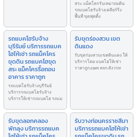
สระ แม็คโครรับเหมาถมดิน
รถแบคโฮรับจ้างเคลียร์ริ่ง
พื้นที่ ขุดฟุตติ้ง
รถแบคโฮรับจ้าง
รับขุดร่องสวน เขต
บุรีรัมย์ บริการรถแบค
ดินแดง
โฮให้เช่า รถแม็คโคร
รับขุดร่องสวนเขตดินแดง ให้
ขุดดิน รถแบคโฮขุด
บริการโดย แบคโฮให้เช่า
สระ แม็คโครรื้อถอน
ราคาถูก.com หจก.สังวรท
อาคาร ราคาถูก
รถแบคโฮรับจ้างบุรีรัมย์
บริการรถแบคโฮรับจ้าง
บริการให้เช่ารถแบคโฮ รถแม
รับขุดลอกคลอง
รับวางท่อนครราชสีมา
พัทลุง บริการรถแบค
บริการรถแบคโฮให้เช่า
โฮให้เช่า รถแม็คโคร
รถแม็คโครขุดดิน รถ