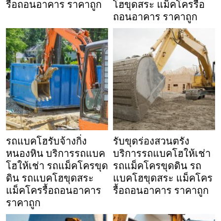
รื้อถอนอาคาร ราคาถูก
โฮขุดสระ แม็คโครรื้อ
ถอนอาคาร ราคาถูก
รถแบคโฮรับจ้างกิ่ง
รับขุดร่องสวนตรัง
หนองหิน บริการรถแบค
บริการรถแบคโฮให้เช่า
โฮให้เช่า รถแม็คโครขุด
รถแม็คโครขุดดิน รถ
ดิน รถแบคโฮขุดสระ
แบคโฮขุดสระ แม็คโคร
แม็คโครรื้อถอนอาคาร
รื้อถอนอาคาร ราคาถูก
ราคาถูก