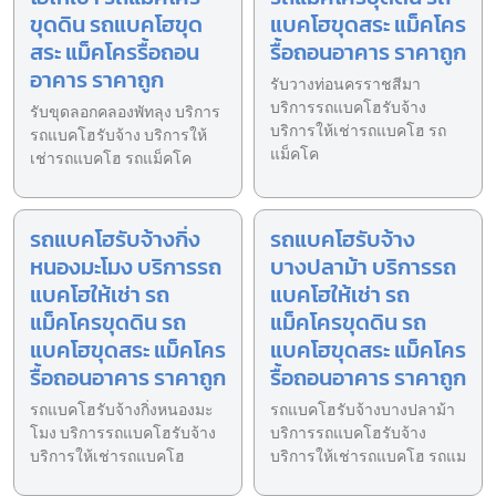
ขุดดิน รถแบคโฮขุด
แบคโฮขุดสระ แม็คโคร
สระ แม็คโครรื้อถอน
รื้อถอนอาคาร ราคาถูก
อาคาร ราคาถูก
รับวางท่อนครราชสีมา
บริการรถแบคโฮรับจ้าง
รับขุดลอกคลองพัทลุง บริการ
บริการให้เช่ารถแบคโฮ รถ
รถแบคโฮรับจ้าง บริการให้
แม็คโค
เช่ารถแบคโฮ รถแม็คโค
รถแบคโฮรับจ้างกิ่ง
รถแบคโฮรับจ้าง
หนองมะโมง บริการรถ
บางปลาม้า บริการรถ
แบคโฮให้เช่า รถ
แบคโฮให้เช่า รถ
แม็คโครขุดดิน รถ
แม็คโครขุดดิน รถ
แบคโฮขุดสระ แม็คโคร
แบคโฮขุดสระ แม็คโคร
รื้อถอนอาคาร ราคาถูก
รื้อถอนอาคาร ราคาถูก
รถแบคโฮรับจ้างกิ่งหนองมะ
รถแบคโฮรับจ้างบางปลาม้า
โมง บริการรถแบคโฮรับจ้าง
บริการรถแบคโฮรับจ้าง
บริการให้เช่ารถแบคโฮ
บริการให้เช่ารถแบคโฮ รถแม