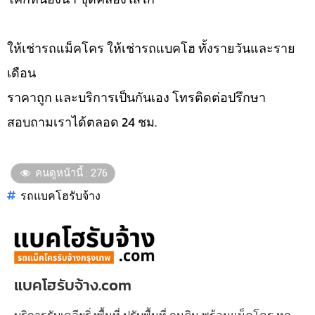
ให้เช่ารถแม็คโคร ให้เช่ารถแบคโฮ ทั้งรายวันและราย
เดือน
ราคาถูก และบริการเป็นกันเอง โทรติดต่อปรึกษา
สอบถามเราได้ตลอด 24 ชม.
คนดูหน้านี้ :
276
รถแบคโฮรับจ้าง
แบคโฮรับจ้าง.com
บริการรับเคลียริ่งพื้นที่ ปรับพื้นที่ ถมดิน พร้อมแม็คโคร หก