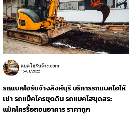
แบคโฮรับจ้าง.com
16/01/2022
รถแบคโฮรับจ้างสิงห์บุรี บริการรถแบคโฮให้
เช่า รถแม็คโครขุดดิน รถแบคโฮขุดสระ
แม็คโครรื้อถอนอาคาร ราคาถูก