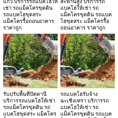
แก้ว บริการรถแบคโฮให้
สะพานสูง บริการรถ
เช่า รถแม็คโครขุดดิน
แบคโฮให้เช่า รถ
รถแบคโฮขุดสระ
แม็คโครขุดดิน รถแบค
แม็คโครรื้อถอนอาคาร
โฮขุดสระ แม็คโครรื้อ
ราคาถูก
ถอนอาคาร ราคาถูก
รับปรับพื้นที่ปัตตานี
รถแบคโฮรับจ้าง
บริการรถแบคโฮให้เช่า
ฉะเชิงเทรา บริการรถ
รถแม็คโครขุดดิน รถ
แบคโฮให้เช่า รถ
แบคโฮขุดสระ แม็คโคร
แม็คโครขุดดิน รถแบค