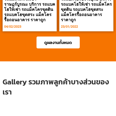
ราษฎร์บูรณะ บริการ รถแบค
รถแบคโฮให้เช่า รถแม็คโคร
โฮให้เช่า รถแม็คโครขุดดิน
ขุดดิน รถแบคโฮขุดสระ
รถแบคโฮขุดสระ แม็คโคร
แม็คโครรื้อถอนอาคาร
รื้อถอนอาคาร ราคาถูก
ราคาถูก
04/02/2023
23/01/2022
ดูผลงานทั้งหมด
Gallery รวมภาพลูกค้าบางส่วนของ
เรา