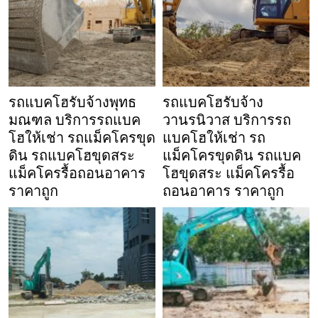
รถแบคโฮรับจ้างพุทธ
รถแบคโฮรับจ้าง
มณฑล บริการรถแบค
วานรนิวาส บริการรถ
โฮให้เช่า รถแม็คโครขุด
แบคโฮให้เช่า รถ
ดิน รถแบคโฮขุดสระ
แม็คโครขุดดิน รถแบค
แม็คโครรื้อถอนอาคาร
โฮขุดสระ แม็คโครรื้อ
ราคาถูก
ถอนอาคาร ราคาถูก