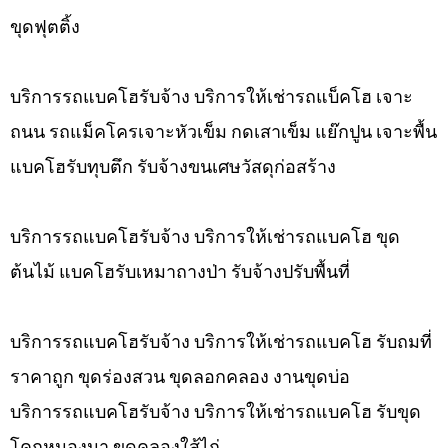
ขุดฟุตติ้ง
บริการรถแบคโฮรับจ้าง บริการให้เช่ารถแบ็คโฮ เจาะ
ถนน รถแม็คโครเจาะหัวเข็ม กดเสาเข็ม แย๊กปูน เจาะพื้น
แบคโฮรับทุบตึก รับจ้างขนเศษวัสดุก่อสร้าง
บริการรถแบคโฮรับจ้าง บริการให้เช่ารถแบคโฮ ขุด
ต้นไม้ แบคโฮรับเหมาถางป่า รับจ้างปรับพื้นที่
บริการรถแบคโฮรับจ้าง บริการให้เช่ารถแบคโฮ รับถมที่
ราคาถูก ขุดร่องสวน ขุดลอกคลอง งานขุดบ่อ
บริการรถแบคโฮรับจ้าง บริการให้เช่ารถแบคโฮ รับขุด
โคกหนองนา ขุดคลองใส้ไก่