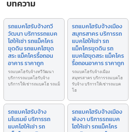
บทความ
รถแบคโฮรับจ้างทวี
รถแบคโฮรับจ้างเมือง
วัฒนา บริการรถแบค
สมุทรสาคร บริการรถ
โฮให้เช่า รถแม็คโคร
แบคโฮให้เช่า รถ
ขุดดิน รถแบคโฮขุด
แม็คโครขุดดิน รถ
สระ แม็คโครรื้อถอน
แบคโฮขุดสระ แม็คโคร
อาคาร ราคาถูก
รื้อถอนอาคาร ราคาถูก
รถแบคโฮรับจ้างทวีวัฒนา
รถแบคโฮรับจ้างเมือง
บริการรถแบคโฮรับจ้าง
สมุทรสาคร บริการรถแบคโฮ
บริการให้เช่ารถแบคโฮ รถแม็
รับจ้าง บริการให้เช่ารถแบค
โฮ
รถแบคโฮรับจ้าง
รถแบคโฮรับจ้างเมือง
มโนรมย์ บริการรถ
พังงา บริการรถแบค
แบคโฮให้เช่า รถ
โฮให้เช่า รถแม็คโคร