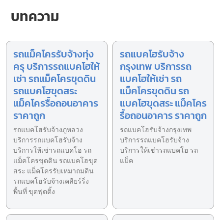
บทความ
รถแม็คโครรับจ้างทุ่ง
รถแบคโฮรับจ้าง
ครุ บริการรถแบคโฮให้
กรุงเทพ บริการรถ
เช่า รถแม็คโครขุดดิน
แบคโฮให้เช่า รถ
รถแบคโฮขุดสระ
แม็คโครขุดดิน รถ
แม็คโครรื้อถอนอาคาร
แบคโฮขุดสระ แม็คโคร
ราคาถูก
รื้อถอนอาคาร ราคาถูก
รถแบคโฮรับจ้างภูหลวง
รถแบคโฮรับจ้างกรุงเทพ
บริการรถแบคโฮรับจ้าง
บริการรถแบคโฮรับจ้าง
บริการให้เช่ารถแบคโฮ รถ
บริการให้เช่ารถแบคโฮ รถ
แม็คโครขุดดิน รถแบคโฮขุด
แม็ค
สระ แม็คโครรับเหมาถมดิน
รถแบคโฮรับจ้างเคลียร์ริ่ง
พื้นที่ ขุดฟุตติ้ง