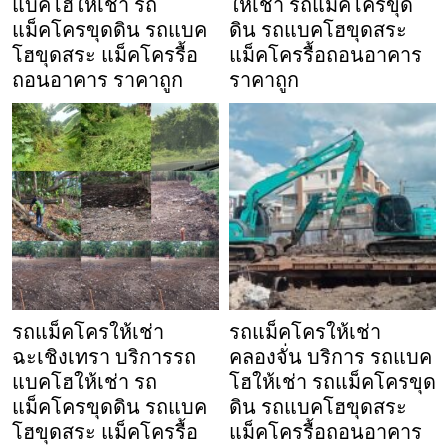
แบคโฮให้เช่า รถ
ให้เช่า รถแม็คโครขุด
แม็คโครขุดดิน รถแบค
ดิน รถแบคโฮขุดสระ
โฮขุดสระ แม็คโครรื้อ
แม็คโครรื้อถอนอาคาร
ถอนอาคาร ราคาถูก
ราคาถูก
รถแม็คโครให้เช่า
รถแม็คโครให้เช่า
ฉะเชิงเทรา บริการรถ
คลองจั่น บริการ รถแบค
แบคโฮให้เช่า รถ
โฮให้เช่า รถแม็คโครขุด
แม็คโครขุดดิน รถแบค
ดิน รถแบคโฮขุดสระ
โฮขุดสระ แม็คโครรื้อ
แม็คโครรื้อถอนอาคาร