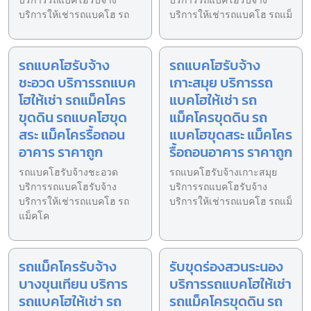
บริการรถแบคโฮรับจ้าง
บริการรถแบคโฮรับจ้าง
บริการให้เช่ารถแบคโฮ รถ
บริการให้เช่ารถแบคโฮ รถแม็
รถแบคโฮรับจ้าง
รถแบคโฮรับจ้าง
ชะอวด บริการรถแบค
เกาะสมุย บริการรถ
โฮให้เช่า รถแม็คโคร
แบคโฮให้เช่า รถ
ขุดดิน รถแบคโฮขุด
แม็คโครขุดดิน รถ
สระ แม็คโครรื้อถอน
แบคโฮขุดสระ แม็คโคร
อาคาร ราคาถูก
รื้อถอนอาคาร ราคาถูก
รถแบคโฮรับจ้างชะอวด
รถแบคโฮรับจ้างเกาะสมุย
บริการรถแบคโฮรับจ้าง
บริการรถแบคโฮรับจ้าง
บริการให้เช่ารถแบคโฮ รถ
บริการให้เช่ารถแบคโฮ รถแม็
แม็คโค
รถแม็คโครรับจ้าง
รับขุดร่องสวนระนอง
บางขุนเทียน บริการ
บริการรถแบคโฮให้เช่า
รถแบคโฮให้เช่า รถ
รถแม็คโครขุดดิน รถ