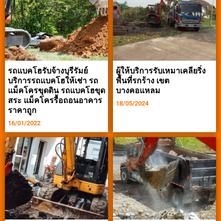
รถแบคโฮรับจ้างบุรีรัมย์
ผู้ให้บริการรับเหมาเคลียริ่ง
บริการรถแบคโฮให้เช่า รถ
พื้นที่รกร้าง เขต
แม็คโครขุดดิน รถแบคโฮขุด
บางคอแหลม
สระ แม็คโครรื้อถอนอาคาร
18/05/2024
ราคาถูก
16/01/2022