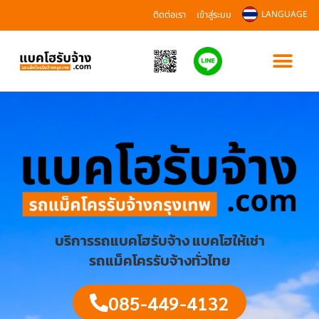
ติดต่อเรา
เข้าสู่ระบบ
LANGUAGE
บริการรถแบคโฮรับจ้าง แบคโฮให้เช่า
รถแม็คโครรับจ้างทั่วไทย
085-449-4132