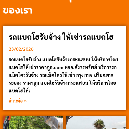
ของเรา
รถแบคโฮรับจ้าง ให้เช่ารถแบคโฮ
23/02/2026
รถแบคโฮรับจ้าง แบคโฮรับจ้างกระแสบน ให้บริการโดย
แบคโฮให้เช่าราคาถูก.com หจก.สังวรทรัพย์ บริการรถ
แม็คโครรับจ้าง รถแม็คโครให้เช่า กรุงเทพ ปริมณฑล
ระยอง ราคาถูก แบคโฮรับจ้างกระแสบน ให้บริการโดย
แบคโฮให้เ
อ่านต่อ »