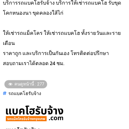
บริการรถแบคโฮรับจ้าง บริการให้เช่ารถแบคโฮ รับขุด
โคกหนองนา ขุดคลองใส้ไก่
ให้เช่ารถแม็คโคร ให้เช่ารถแบคโฮ ทั้งรายวันและราย
เดือน
ราคาถูก และบริการเป็นกันเอง โทรติดต่อปรึกษา
สอบถามเราได้ตลอด 24 ชม.
คนดูหน้านี้ :
277
รถแบคโฮรับจ้าง