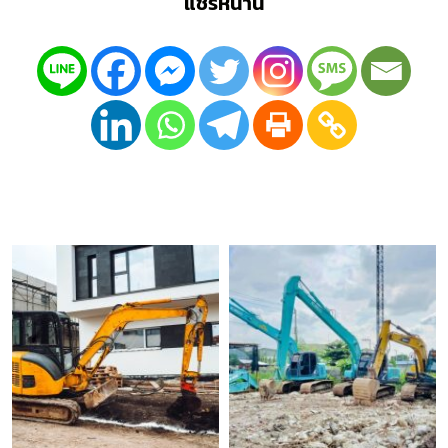
แชร์หน้านี้