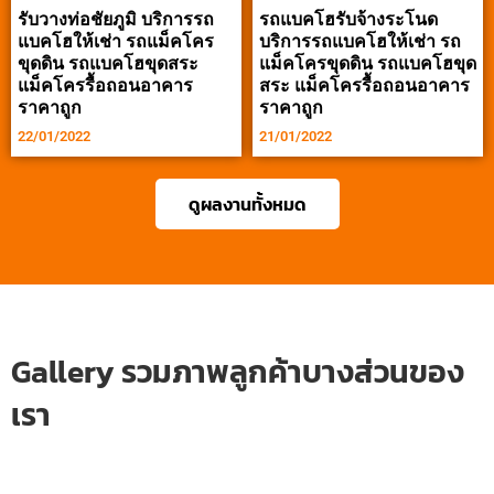
รับวางท่อชัยภูมิ บริการรถ
รถแบคโฮรับจ้างระโนด
แบคโฮให้เช่า รถแม็คโคร
บริการรถแบคโฮให้เช่า รถ
ขุดดิน รถแบคโฮขุดสระ
แม็คโครขุดดิน รถแบคโฮขุด
แม็คโครรื้อถอนอาคาร
สระ แม็คโครรื้อถอนอาคาร
ราคาถูก
ราคาถูก
22/01/2022
21/01/2022
ดูผลงานทั้งหมด
Gallery รวมภาพลูกค้าบางส่วนของ
เรา