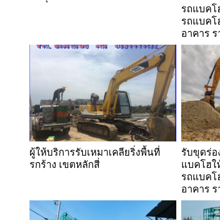
รถแบคโฮใ
รถแบคโฮ
อาคาร ร
ผู้ให้บริการรับเหมาเคลียริ่งพื้นที่
รับขุดร่
รกร้าง เขตหลักสี่
แบคโฮให้
รถแบคโฮ
อาคาร ร