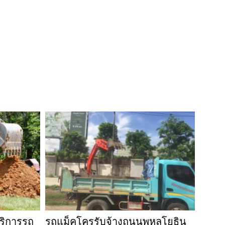
ริการรถ
รถแม็คโครรับจ้างถนนพหลโยธิน