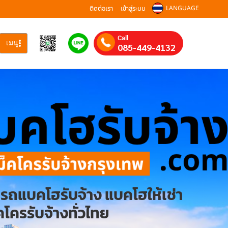
ติดต่อเรา
เข้าสู่ระบบ
LANGUAGE
Call
เมนู
085-449-4132
รรถแบคโฮรับจ้าง แบคโฮให้เช่า
โครรับจ้างทั่วไทย