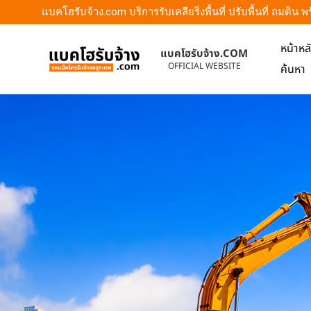
แบคโฮรับจ้าง.com บริการรับเคลียริ่งพื้นที่ ปรับพื้นที่ ถมดิ
หน้าหล
แบคโฮรับจ้าง.COM
OFFICIAL WEBSITE
ค้นหา