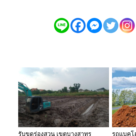
รับขุดร่องสวน เขตบางสาทร
รถแบคโฮ