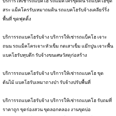
บริการให้เช่ารถแบคโฮ รถแม็คโครขุดดิน รถแบคโฮขุด
สระ แม็คโครรับเหมาถมดิน รถแบคโฮรับจ้างเคลียร์ริ่ง
พื้นที่ ขุดฟุตติ้ง
บริการรถแบคโฮรับจ้าง บริการให้เช่ารถแบ็คโฮ เจาะ
ถนน รถแม็คโครเจาะหัวเข็ม กดเสาเข็ม แย๊กปูน เจาะพื้น
แบคโฮรับทุบตึก รับจ้างขนเศษวัสดุก่อสร้าง
บริการรถแบคโฮรับจ้าง บริการให้เช่ารถแบคโฮ ขุด
ต้นไม้ แบคโฮรับเหมาถางป่า รับจ้างปรับพื้นที่
บริการรถแบคโฮรับจ้าง บริการให้เช่ารถแบคโฮ รับถมที่
ราคาถูก ขุดร่องสวน ขุดลอกคลอง งานขุดบ่อ