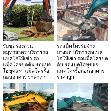
รับขุดร่องสวน
รถแม็คโครรับจ้าง
สมุทรสาคร บริการรถ
บางมด บริการรถแบค
แบคโฮให้เช่า รถ
โฮให้เช่า รถแม็คโครขุด
แม็คโครขุดดิน รถแบค
ดิน รถแบคโฮขุดสระ
โฮขุดสระ แม็คโครรื้อ
แม็คโครรื้อถอนอาคาร
ถอนอาคาร ราคาถูก
ราคาถูก