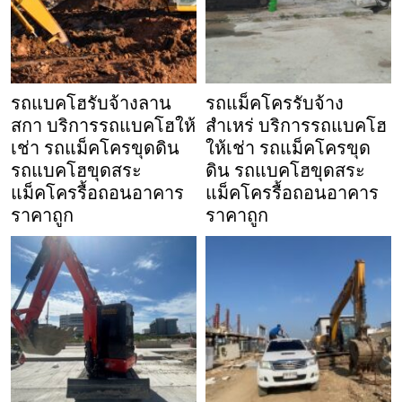
รถแบคโฮรับจ้างลาน
รถแม็คโครรับจ้าง
สกา บริการรถแบคโฮให้
สำเหร่ บริการรถแบคโฮ
เช่า รถแม็คโครขุดดิน
ให้เช่า รถแม็คโครขุด
รถแบคโฮขุดสระ
ดิน รถแบคโฮขุดสระ
แม็คโครรื้อถอนอาคาร
แม็คโครรื้อถอนอาคาร
ราคาถูก
ราคาถูก