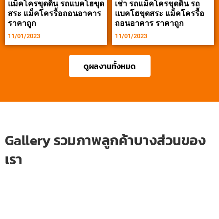
แม็คโครขุดดิน รถแบคโฮขุด
เช่า รถแม็คโครขุดดิน รถ
สระ แม็คโครรื้อถอนอาคาร
แบคโฮขุดสระ แม็คโครรื้อ
ราคาถูก
ถอนอาคาร ราคาถูก
11/01/2023
11/01/2023
ดูผลงานทั้งหมด
Gallery รวมภาพลูกค้าบางส่วนของ
เรา