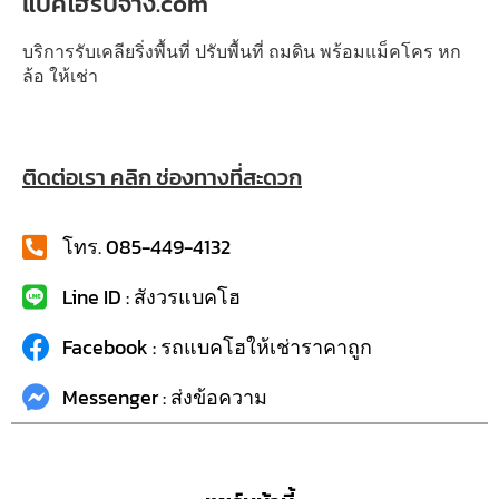
แบคโฮรับจ้าง.com
บริการรับเคลียริ่งพื้นที่ ปรับพื้นที่ ถมดิน พร้อมแม็คโคร หก
ล้อ ให้เช่า
ติดต่อเรา คลิก ช่องทางที่สะดวก
โทร. 085-449-4132
Line ID : สังวรแบคโฮ
Facebook : รถแบคโฮให้เช่าราคาถูก
Messenger : ส่งข้อความ