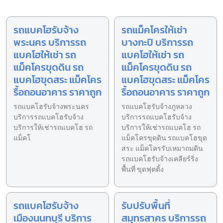
รถแบคโฮรับจ้าง
รถแม็คโครให้เช่า
พระนคร บริการรถ
บางกะปิ บริการรถ
แบคโฮให้เช่า รถ
แบคโฮให้เช่า รถ
แม็คโครขุดดิน รถ
แม็คโครขุดดิน รถ
แบคโฮขุดสระ แม็คโคร
แบคโฮขุดสระ แม็คโคร
รื้อถอนอาคาร ราคาถูก
รื้อถอนอาคาร ราคาถูก
รถแบคโฮรับจ้างพระนคร
รถแบคโฮรับจ้างภูหลวง
บริการรถแบคโฮรับจ้าง
บริการรถแบคโฮรับจ้าง
บริการให้เช่ารถแบคโฮ รถ
บริการให้เช่ารถแบคโฮ รถ
แม็คโ
แม็คโครขุดดิน รถแบคโฮขุด
สระ แม็คโครรับเหมาถมดิน
รถแบคโฮรับจ้างเคลียร์ริ่ง
พื้นที่ ขุดฟุตติ้ง
รถแบคโฮรับจ้าง
รับปรับพื้นที่
เมืองนนทบุรี บริการ
สมุทรสาคร บริการรถ