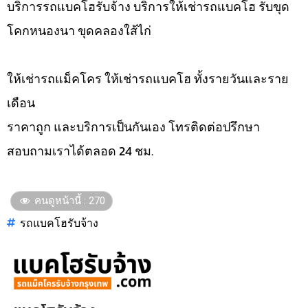
บริการรถแบคโฮรับจ้าง บริการให้เช่ารถแบคโฮ รับขุด
โคกหนองนา ขุดคลองใส้ไก่
ให้เช่ารถแม็คโคร ให้เช่ารถแบคโฮ ทั้งรายวันและราย
เดือน
ราคาถูก และบริการเป็นกันเอง โทรติดต่อปรึกษา
สอบถามเราได้ตลอด 24 ชม.
คนดูหน้านี้ :
270
รถแบคโฮรับจ้าง