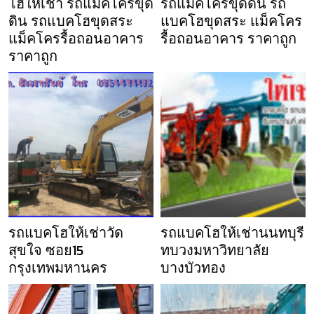
โฮให้เช่า รถแม็คโครขุด
รถแม็คโครขุดดิน รถ
ดิน รถแบคโฮขุดสระ
แบคโฮขุดสระ แม็คโคร
แม็คโครรื้อถอนอาคาร
รื้อถอนอาคาร ราคาถูก
ราคาถูก
รถแบคโฮให้เช่าวัด
รถแบคโฮให้เช่านนทบุรี
สุขใจ ซอย15
ทบวงมหาวิทยาลัย
กรุงเทพมหานคร
บางบัวทอง