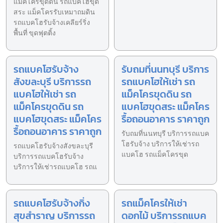
แม็คโครขุดดิน รถแบคโฮขุด
สระ แม็คโครรับเหมาถมดิน
รถแบคโฮรับจ้างเคลียร์ริ่ง
พื้นที่ ขุดฟุตติ้ง
รถแบคโฮรับจ้าง
รับถมที่นนทบุรี บริการ
สังขละบุรี บริการรถ
รถแบคโฮให้เช่า รถ
แบคโฮให้เช่า รถ
แม็คโครขุดดิน รถ
แม็คโครขุดดิน รถ
แบคโฮขุดสระ แม็คโคร
แบคโฮขุดสระ แม็คโคร
รื้อถอนอาคาร ราคาถูก
รื้อถอนอาคาร ราคาถูก
รับถมที่นนทบุรี บริการรถแบค
โฮรับจ้าง บริการให้เช่ารถ
รถแบคโฮรับจ้างสังขละบุรี
แบคโฮ รถแม็คโครขุด
บริการรถแบคโฮรับจ้าง
บริการให้เช่ารถแบคโฮ รถแ
รถแบคโฮรับจ้างกิ่ง
รถแม็คโครให้เช่า
สุขสำราญ บริการรถ
ดอกไม้ บริการรถแบค