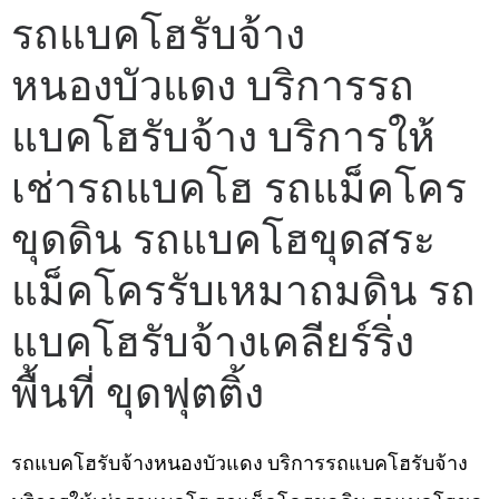
รถแบคโฮรับจ้าง
หนองบัวแดง บริการรถ
แบคโฮรับจ้าง บริการให้
เช่ารถแบคโฮ รถแม็คโคร
ขุดดิน รถแบคโฮขุดสระ
แม็คโครรับเหมาถมดิน รถ
แบคโฮรับจ้างเคลียร์ริ่ง
พื้นที่ ขุดฟุตติ้ง
รถแบคโฮรับจ้างหนองบัวแดง บริการรถแบคโฮรับจ้าง