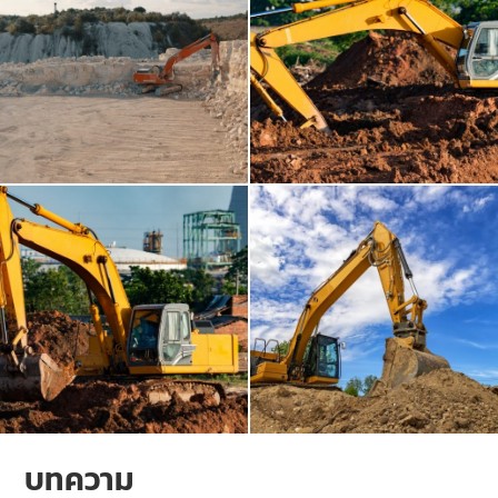
บทความ