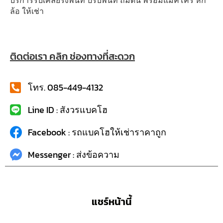
ล้อ ให้เช่า
ติดต่อเรา คลิก ช่องทางที่สะดวก
โทร. 085-449-4132
Line ID : สังวรแบคโฮ
Facebook : รถแบคโฮให้เช่าราคาถูก
Messenger : ส่งข้อความ
แชร์หน้านี้