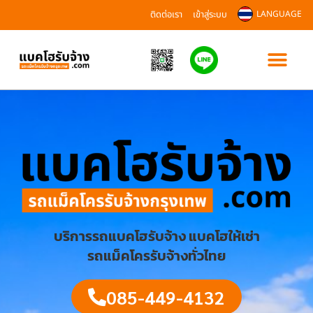
ติดต่อเรา
เข้าสู่ระบบ
LANGUAGE
บริการรถแบคโฮรับจ้าง แบคโฮให้เช่า
รถแม็คโครรับจ้างทั่วไทย
085-449-4132