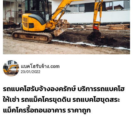
แบคโฮรับจ้าง.com
23/01/2022
รถแบคโฮรับจ้างองครักษ์ บริการรถแบคโฮ
ให้เช่า รถแม็คโครขุดดิน รถแบคโฮขุดสระ
แม็คโครรื้อถอนอาคาร ราคาถูก