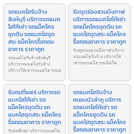
รถแบคโฮรับจ้าง
รับขุดร่องสวนบึงกาฬ
สิงห์บุรี บริการรถแบค
บริการรถแบคโฮให้เช่า
โฮให้เช่า รถแม็คโคร
รถแม็คโครขุดดิน รถ
ขุดดิน รถแบคโฮขุด
แบคโฮขุดสระ แม็คโคร
สระ แม็คโครรื้อถอน
รื้อถอนอาคาร ราคาถูก
อาคาร ราคาถูก
รับขุดร่องสวนบึงกาฬ บริการ
รถแบคโฮรับจ้าง บริการให้
รถแบคโฮรับจ้างสิงห์บุรี
เช่ารถแบคโฮ รถแม็คโค
บริการรถแบคโฮรับจ้าง
บริการให้เช่ารถแบคโฮ รถแม
รับถมที่แพร่ บริการรถ
รถแบคโฮรับจ้าง
แบคโฮให้เช่า รถ
หนองบัวลำภู บริการ
แม็คโครขุดดิน รถ
รถแบคโฮให้เช่า รถ
แบคโฮขุดสระ แม็คโคร
แม็คโครขุดดิน รถ
รื้อถอนอาคาร ราคาถูก
แบคโฮขุดสระ แม็คโคร
รื้อถอนอาคาร ราคาถูก
รับถมที่แพร่ บริการรถแบคโฮ