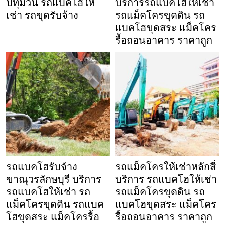
ปทุมวัน รถแบคโฮให้
บริการรถแบคโฮให้เช่า
เช่า รถขุดรับจ้าง
รถแม็คโครขุดดิน รถ
แบคโฮขุดสระ แม็คโคร
รื้อถอนอาคาร ราคาถูก
รถแบคโฮรับจ้าง
รถแม็คโครให้เช่าหลักสี่
ขาณุวรลักษบุรี บริการ
บริการ รถแบคโฮให้เช่า
รถแบคโฮให้เช่า รถ
รถแม็คโครขุดดิน รถ
แม็คโครขุดดิน รถแบค
แบคโฮขุดสระ แม็คโคร
โฮขุดสระ แม็คโครรื้อ
รื้อถอนอาคาร ราคาถูก