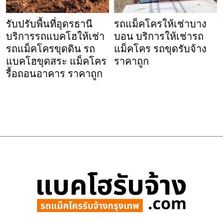
รับปรับพื้นที่อุดรธานี
รถแม็คโครให้เช่าบาง
บริการรถแบคโฮให้เช่า
บอน บริการให้เช่ารถ
รถแม็คโครขุดดิน รถ
แม็คโคร รถขุดรับจ้าง
แบคโฮขุดสระ แม็คโคร
ราคาถูก
รื้อถอนอาคาร ราคาถูก