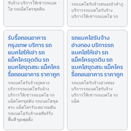
รับจ้าง บริการให้เช่ารถแบค
รถแบคโฮรับจ้างหนองบัวลำภู
โฮ รถแม็คโครขุดดิน
บริการรถแบคโฮรับจ้าง
บริการให้เช่ารถแบคโฮ รถ
รับรื้อถอนอาคาร
รถแบคโฮรับจ้าง
กรุงเทพ บริการ รถ
อ่างทอง บริการรถ
แบคโฮให้เช่า รถ
แบคโฮให้เช่า รถ
แม็คโครขุดดิน รถ
แม็คโครขุดดิน รถ
แบคโฮขุดสระ แม็คโคร
แบคโฮขุดสระ แม็คโคร
รื้อถอนอาคาร ราคาถูก
รื้อถอนอาคาร ราคาถูก
รถแบคโฮรับจ้างภูหลวง
รถแบคโฮรับจ้างอ่างทอง
บริการรถแบคโฮรับจ้าง
บริการรถแบคโฮรับจ้าง
บริการให้เช่ารถแบคโฮ รถ
บริการให้เช่ารถแบคโฮ รถ
แม็คโครขุดดิน รถแบคโฮขุด
แม็ค
สระ แม็คโครรับเหมาถมดิน
รถแบคโฮรับจ้างเคลียร์ริ่ง
พื้นที่ ขุดฟุตติ้ง