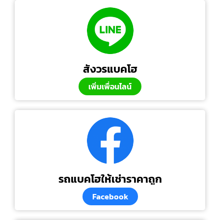
สังวรแบคโฮ
เพิ่มเพื่อนไลน์
รถแบคโฮให้เช่าราคาถูก
Facebook