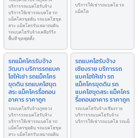
บริการให้เช่ารถแบคโฮ รถ
บริการรถแบคโฮรับจ้าง
แม็คโค
บริการให้เช่ารถแบคโฮ รถ
แม็คโครขุดดิน รถแบคโฮขุด
สระ แม็คโครรับเหมาถมดิน
รถแบคโฮรับจ้างเคลียร์ริ่ง
พื้นที่ ขุดฟุตติ้ง
รถแม็คโครรับจ้าง
รถแบคโฮรับจ้าง
วัฒนา บริการรถแบค
เชียงราย บริการรถ
โฮให้เช่า รถแม็คโคร
แบคโฮให้เช่า รถ
ขุดดิน รถแบคโฮขุด
แม็คโครขุดดิน รถ
สระ แม็คโครรื้อถอน
แบคโฮขุดสระ แม็คโคร
อาคาร ราคาถูก
รื้อถอนอาคาร ราคาถูก
รถแบคโฮรับจ้างภูหลวง
รถแบคโฮรับจ้างเชียงราย
บริการรถแบคโฮรับจ้าง
บริการรถแบคโฮรับจ้าง
บริการให้เช่ารถแบคโฮ รถ
บริการให้เช่ารถแบคโฮ รถแม็
แม็คโครขุดดิน รถแบคโฮขุด
สระ แม็คโครรับเหมาถมดิน