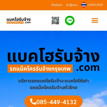
ติดต่อเรา
เข้าสู่ระบบ
LANGUAGE
บริการรถแบคโฮรับจ้าง แบคโฮให้เช่า
รถแม็คโครรับจ้างทั่วไทย
085-449-4132