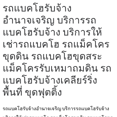
รถแบคโฮรับจ้าง
อำนาจเจริญ บริการรถ
แบคโฮรับจ้าง บริการให้
เช่ารถแบคโฮ รถแม็คโคร
ขุดดิน รถแบคโฮขุดสระ
แม็คโครรับเหมาถมดิน รถ
แบคโฮรับจ้างเคลียร์ริ่ง
พื้นที่ ขุดฟุตติ้ง
รถแบคโฮรับจ้างอำนาจเจริญ บริการรถแบคโฮรับจ้าง