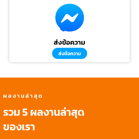
ส่งข้อความ
ส่งข้อความ
ผลงานล่าสุด
รวม 5 ผลงานล่าสุด
ของเรา