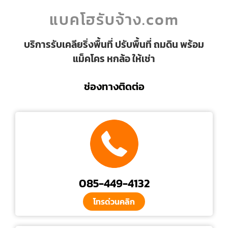
แบคโฮรับจ้าง.com
บริการรับเคลียริ่งพื้นที่ ปรับพื้นที่ ถมดิน พร้อม
แม็คโคร หกล้อ ให้เช่า
ช่องทางติดต่อ
085-449-4132
โทรด่วนคลิก