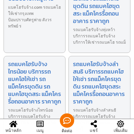
ขุดดิน รถแบคโฮขุด
แบคโฮรับจ้าง.com รถแบคโฮ
สระ แม็คโครรื้อถอน
ให้เช่ากรุงเทพ
อาคาร ราคาถูก
ป้อมปราบศัตรูพ่าย สังวร
ทรัพย์ ร
รถแบคโฮรับจ้างทุ่งหว้า
บริการรถแบคโฮรับจ้าง
บริการให้เช่ารถแบคโฮ รถแม็
รถแบคโฮรับจ้าง
รถแบคโฮรับจ้างลำ
ไทรน้อย บริการรถ
สนธิ บริการรถแบคโฮ
แบคโฮให้เช่า รถ
ให้เช่า รถแม็คโครขุด
แม็คโครขุดดิน รถ
ดิน รถแบคโฮขุดสระ
แบคโฮขุดสระ แม็คโคร
แม็คโครรื้อถอนอาคาร
รื้อถอนอาคาร ราคาถูก
ราคาถูก
รถแบคโฮรับจ้างไทรน้อย
รถแบคโฮรับจ้างลำสนธิ
บริการรถแบคโฮรับจ้าง
บริการรถแบคโฮรับจ้าง
บริการให้เช่ารถแบคโฮ รถ
บริการให้เช่ารถแบคโฮ รถ
แม็ค
แม็คโ
หน้าหลัก
เมนู
แชร์
เพิ่มเติม
ติดต่อ