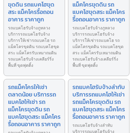
ขุดดิน รถแบคโฮขุด
แม็คโครขุดดิน รถ
สระ แม็คโครรื้อถอน
แบคโฮขุดสระ แม็คโคร
อาคาร ราคาถูก
รื้อถอนอาคาร ราคาถูก
รถแบคโฮรับจ้างภูหลวง
รถแบคโฮรับจ้างภูหลวง
บริการรถแบคโฮรับจ้าง
บริการรถแบคโฮรับจ้าง
บริการให้เช่ารถแบคโฮ รถ
บริการให้เช่ารถแบคโฮ รถ
แม็คโครขุดดิน รถแบคโฮขุด
แม็คโครขุดดิน รถแบคโฮขุด
สระ แม็คโครรับเหมาถมดิน
สระ แม็คโครรับเหมาถมดิน
รถแบคโฮรับจ้างเคลียร์ริ่ง
รถแบคโฮรับจ้างเคลียร์ริ่ง
พื้นที่ ขุดฟุตติ้ง
พื้นที่ ขุดฟุตติ้ง
รถแม็คโครให้เช่า
รถแบคโฮรับจ้างลำทับ
ตลาดน้อย บริการรถ
บริการรถแบคโฮให้เช่า
แบคโฮให้เช่า รถ
รถแม็คโครขุดดิน รถ
แม็คโครขุดดิน รถ
แบคโฮขุดสระ แม็คโคร
แบคโฮขุดสระ แม็คโคร
รื้อถอนอาคาร ราคาถูก
รื้อถอนอาคาร ราคาถูก
รถแบคโฮรับจ้างลำทับ
บริการรถแบคโฮรับจ้าง
รถแบคโฮรับจ้างภูหลวง