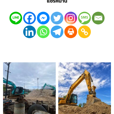
แชร์หน้านี้