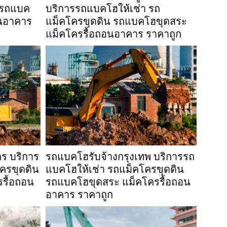
น รถแบค
บริการรถแบคโฮให้เช่า รถ
อนอาคาร
แม็คโครขุดดิน รถแบคโฮขุดสระ
แม็คโครรื้อถอนอาคาร ราคาถูก
ตร บริการ
รถแบคโฮรับจ้างกรุงเทพ บริการรถ
ครขุดดิน
แบคโฮให้เช่า รถแม็คโครขุดดิน
รื้อถอน
รถแบคโฮขุดสระ แม็คโครรื้อถอน
อาคาร ราคาถูก