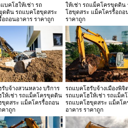
แบคโฮให้เช่า รถ
ให้เช่า รถแม็คโครขุดดิ
ขุดดิน รถแบคโฮขุดสระ
โฮขุดสระ แม็คโครรื้อถ
ื้อถอนอาคาร ราคาถูก
ราคาถูก
รับจ้างสวนหลวง บริการ
รถแบคโฮรับจ้างเมืองพิจิ
ห้เช่า รถแม็คโครขุดดิน
รถแบคโฮให้เช่า รถแม็คโ
ขุดสระ แม็คโครรื้อถอน
รถแบคโฮขุดสระ แม็คโคร
าคาถูก
อาคาร ราคาถูก