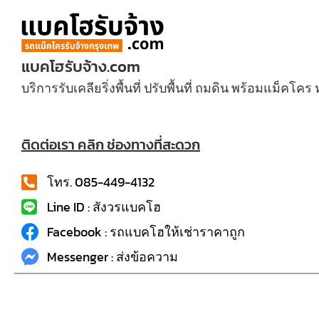
แบคโฮรับจ้าง.com
บริการรับเคลียริ่งพื้นที่ ปรับพื้นที่ ถมดิน พร้อมแม็คโคร 
ติดต่อเรา คลิก ช่องทางที่สะดวก
โทร. 085-449-4132
Line ID : สังวรแบคโฮ
Facebook : รถแบคโฮให้เช่าราคาถูก
Messenger : ส่งข้อความ