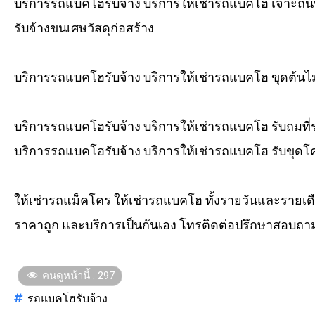
บริการรถแบคโฮรับจ้าง บริการให้เช่ารถแบ็คโฮ เจาะถนน
รับจ้างขนเศษวัสดุก่อสร้าง
บริการรถแบคโฮรับจ้าง บริการให้เช่ารถแบคโฮ ขุดต้นไม้ 
บริการรถแบคโฮรับจ้าง บริการให้เช่ารถแบคโฮ รับถมที
บริการรถแบคโฮรับจ้าง บริการให้เช่ารถแบคโฮ รับขุด
ให้เช่ารถแม็คโคร ให้เช่ารถแบคโฮ ทั้งรายวันและรายเด
ราคาถูก และบริการเป็นกันเอง โทรติดต่อปรึกษาสอบถา
คนดูหน้านี้ :
297
รถแบคโฮรับจ้าง