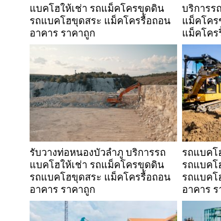
แบคโฮให้เช่า รถแม็คโครขุดดิน
บริการรถ
รถแบคโฮขุดสระ แม็คโครรื้อถอน
แม็คโคร
อาคาร ราคาถูก
แม็คโครร
รับวางท่อหนองบัวลำภู บริการรถ
รถแบคโฮ
แบคโฮให้เช่า รถแม็คโครขุดดิน
รถแบคโฮใ
รถแบคโฮขุดสระ แม็คโครรื้อถอน
รถแบคโฮ
อาคาร ราคาถูก
อาคาร ร