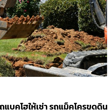
ถแบคโฮให้เช่า รถแม็คโครขุดดิน