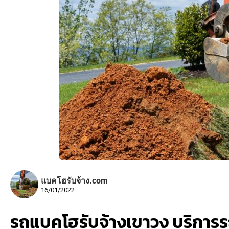
แบคโฮรับจ้าง.com
16/01/2022
รถแบคโฮรับจ้างเขาวง บริการร