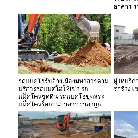
อาคาร ร
รถแบคโฮรับจ้างเมืองมหาสารคาม
ผู้ให้บริก
บริการรถแบคโฮให้เช่า รถ
รกร้าง เ
แม็คโครขุดดิน รถแบคโฮขุดสระ
แม็คโครรื้อถอนอาคาร ราคาถูก