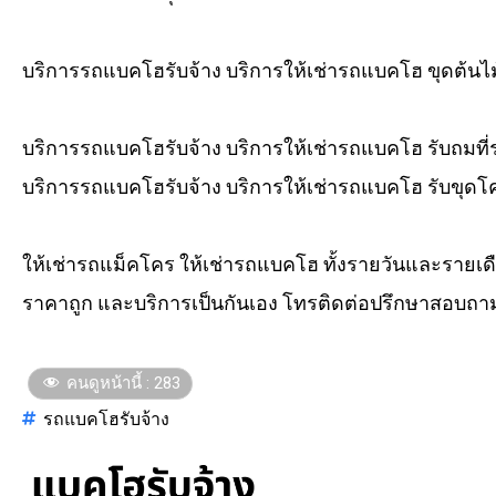
บริการรถแบคโฮรับจ้าง บริการให้เช่ารถแบคโฮ ขุดต้นไม้ 
บริการรถแบคโฮรับจ้าง บริการให้เช่ารถแบคโฮ รับถมที
บริการรถแบคโฮรับจ้าง บริการให้เช่ารถแบคโฮ รับขุด
ให้เช่ารถแม็คโคร ให้เช่ารถแบคโฮ ทั้งรายวันและรายเด
ราคาถูก และบริการเป็นกันเอง โทรติดต่อปรึกษาสอบถา
คนดูหน้านี้ :
283
รถแบคโฮรับจ้าง