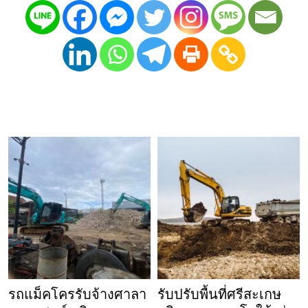
รถแม็คโครรับจ้างศาลา
รับปรับพื้นที่ศรีสะเกษ