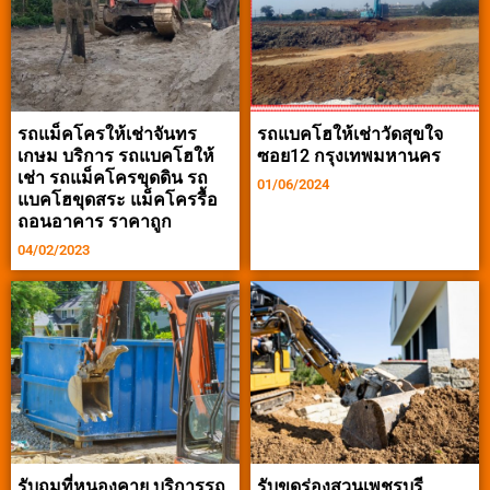
รถแม็คโครให้เช่าจันทร
รถแบคโฮให้เช่าวัดสุขใจ
เกษม บริการ รถแบคโฮให้
ซอย12 กรุงเทพมหานคร
เช่า รถแม็คโครขุดดิน รถ
01/06/2024
แบคโฮขุดสระ แม็คโครรื้อ
ถอนอาคาร ราคาถูก
04/02/2023
รับถมที่หนองคาย บริการรถ
รับขุดร่องสวนเพชรบุรี