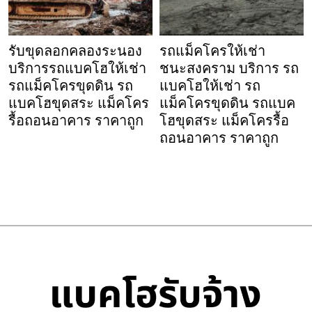
รับขุดลอกคลองระนอง
รถแม็คโครให้เช่า
บริการรถแบคโฮให้เช่า
ชนะสงคราม บริการ รถ
รถแม็คโครขุดดิน รถ
แบคโฮให้เช่า รถ
แบคโฮขุดสระ แม็คโคร
แม็คโครขุดดิน รถแบค
รื้อถอนอาคาร ราคาถูก
โฮขุดสระ แม็คโครรื้อ
ถอนอาคาร ราคาถูก