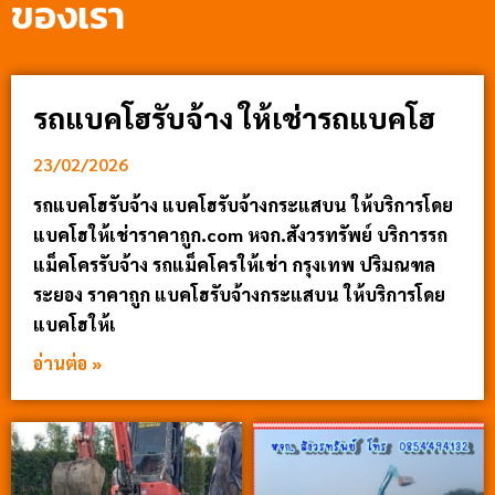
ของเรา
รถแบคโฮรับจ้าง ให้เช่ารถแบคโฮ
23/02/2026
รถแบคโฮรับจ้าง แบคโฮรับจ้างกระแสบน ให้บริการโดย
แบคโฮให้เช่าราคาถูก.com หจก.สังวรทรัพย์ บริการรถ
แม็คโครรับจ้าง รถแม็คโครให้เช่า กรุงเทพ ปริมณฑล
ระยอง ราคาถูก แบคโฮรับจ้างกระแสบน ให้บริการโดย
แบคโฮให้เ
อ่านต่อ »