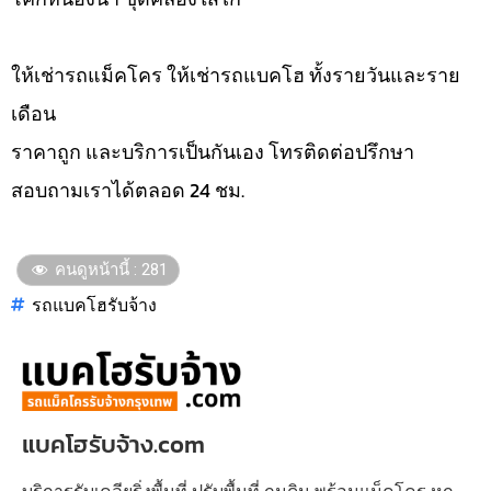
ให้เช่ารถแม็คโคร ให้เช่ารถแบคโฮ ทั้งรายวันและราย
เดือน
ราคาถูก และบริการเป็นกันเอง โทรติดต่อปรึกษา
สอบถามเราได้ตลอด 24 ชม.
คนดูหน้านี้ :
281
รถแบคโฮรับจ้าง
แบคโฮรับจ้าง.com
บริการรับเคลียริ่งพื้นที่ ปรับพื้นที่ ถมดิน พร้อมแม็คโคร หก