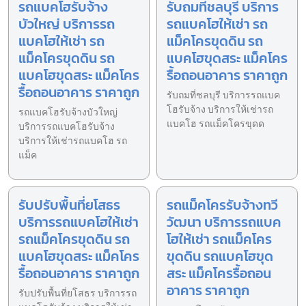
รถแบคโฮรับจ้าง
รับถมที่ชลบุรี บริการ
บัวใหญ่ บริการรถ
รถแบคโฮให้เช่า รถ
แบคโฮให้เช่า รถ
แม็คโครขุดดิน รถ
แม็คโครขุดดิน รถ
แบคโฮขุดสระ แม็คโคร
แบคโฮขุดสระ แม็คโคร
รื้อถอนอาคาร ราคาถูก
รื้อถอนอาคาร ราคาถูก
รับถมที่ชลบุรี บริการรถแบค
โฮรับจ้าง บริการให้เช่ารถ
รถแบคโฮรับจ้างบัวใหญ่
แบคโฮ รถแม็คโครขุดด
บริการรถแบคโฮรับจ้าง
บริการให้เช่ารถแบคโฮ รถ
แม็ค
รับปรับพื้นที่ยโสธร
รถแม็คโครรับจ้างทวี
บริการรถแบคโฮให้เช่า
วัฒนา บริการรถแบค
รถแม็คโครขุดดิน รถ
โฮให้เช่า รถแม็คโคร
แบคโฮขุดสระ แม็คโคร
ขุดดิน รถแบคโฮขุด
รื้อถอนอาคาร ราคาถูก
สระ แม็คโครรื้อถอน
อาคาร ราคาถูก
รับปรับพื้นที่ยโสธร บริการรถ