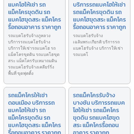
แบคโฮให้เช่า รถ
บริการรถแบคโฮให้เช่า
แม็คโครขุดดิน รถ
รถแม็คโครขุดดิน รถ
แบคโฮขุดสระ แม็คโคร
แบคโฮขุดสระ แม็คโคร
รื้อถอนอาคาร ราคาถูก
รื้อถอนอาคาร ราคาถูก
รถแบคโฮรับจ้างภูหลวง
รถแบคโฮรับจ้าง
บริการรถแบคโฮรับจ้าง
เฉลิมพระเกียรติ บริการรถ
บริการให้เช่ารถแบคโฮ รถ
แบคโฮรับจ้าง บริการให้เช่า
แม็คโครขุดดิน รถแบคโฮขุด
รถแบคโ
สระ แม็คโครรับเหมาถมดิน
รถแบคโฮรับจ้างเคลียร์ริ่ง
พื้นที่ ขุดฟุตติ้ง
รถแม็คโครให้เช่า
รถแม็คโครรับจ้าง
ดอนเมือง บริการรถ
บางชัน บริการรถแบค
แบคโฮให้เช่า รถ
โฮให้เช่า รถแม็คโคร
แม็คโครขุดดิน รถ
ขุดดิน รถแบคโฮขุด
แบคโฮขุดสระ แม็คโคร
สระ แม็คโครรื้อถอน
รื้อถอนอาคาร ราคาถูก
อาคาร ราคาถูก