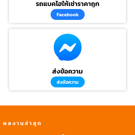
รถแบคโฮให้เช่าราคาถูก
Facebook
ส่งข้อความ
ส่งข้อความ
ผลงานล่าสุด