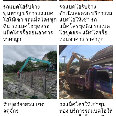
รถแบคโฮรับจ้าง
รถแบคโฮรับจ้าง
ขุนหาญ บริการรถแบค
ดำเนินสะดวก บริการรถ
โฮให้เช่า รถแม็คโครขุด
แบคโฮให้เช่า รถ
ดิน รถแบคโฮขุดสระ
แม็คโครขุดดิน รถแบค
แม็คโครรื้อถอนอาคาร
โฮขุดสระ แม็คโครรื้อ
ราคาถูก
ถอนอาคาร ราคาถูก
รับขุดร่องสวน เขต
รถแม็คโครให้เช่าขุม
จตุจักร
ทอง บริการรถแบคโฮให้