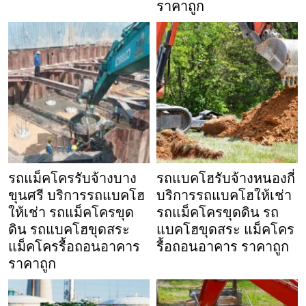
ราคาถูก
รถแม็คโครรับจ้างบาง
รถแบคโฮรับจ้างหนองกี่
ขุนศรี บริการรถแบคโฮ
บริการรถแบคโฮให้เช่า
ให้เช่า รถแม็คโครขุด
รถแม็คโครขุดดิน รถ
ดิน รถแบคโฮขุดสระ
แบคโฮขุดสระ แม็คโคร
แม็คโครรื้อถอนอาคาร
รื้อถอนอาคาร ราคาถูก
ราคาถูก