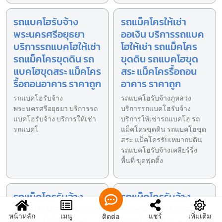
รถแบคโฮรับจ้าง
รถแม็คโครให้เช่า
พระนครศรีอยุธยา
ออเงิน บริการรถแบค
บริการรถแบคโฮให้เช่า
โฮให้เช่า รถแม็คโคร
รถแม็คโครขุดดิน รถ
ขุดดิน รถแบคโฮขุด
แบคโฮขุดสระ แม็คโคร
สระ แม็คโครรื้อถอน
รื้อถอนอาคาร ราคาถูก
อาคาร ราคาถูก
รถแบคโฮรับจ้าง
รถแบคโฮรับจ้างภูหลวง
พระนครศรีอยุธยา บริการรถ
บริการรถแบคโฮรับจ้าง
แบคโฮรับจ้าง บริการให้เช่า
บริการให้เช่ารถแบคโฮ รถ
รถแบคโ
แม็คโครขุดดิน รถแบคโฮขุด
สระ แม็คโครรับเหมาถมดิน
รถแบคโฮรับจ้างเคลียร์ริ่ง
พื้นที่ ขุดฟุตติ้ง
รถแม็คโครรับจ้าง
รถแม็คโครรับจ้าง
คลองสิบสอง บริการ
คลองสาน บริการรถ
หน้าหลัก
เมนู
แชร์
เพิ่มเติม
ติดต่อ
รถแบคโฮให้เช่า รถ
แบคโฮให้เช่า รถ