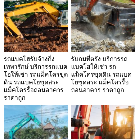
รถแบคโฮรับจ้างกิ่ง
รับถมที่ตรัง บริการรถ
เทพารักษ์ บริการรถแบค
แบคโฮให้เช่า รถ
โฮให้เช่า รถแม็คโครขุด
แม็คโครขุดดิน รถแบค
ดิน รถแบคโฮขุดสระ
โฮขุดสระ แม็คโครรื้อ
แม็คโครรื้อถอนอาคาร
ถอนอาคาร ราคาถูก
ราคาถูก