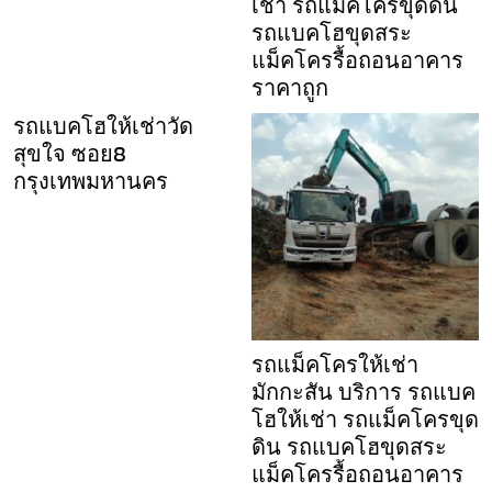
เช่า รถแม็คโครขุดดิน
รถแบคโฮขุดสระ
แม็คโครรื้อถอนอาคาร
ราคาถูก
รถแบคโฮให้เช่าวัด
สุขใจ ซอย8
กรุงเทพมหานคร
รถแม็คโครให้เช่า
มักกะสัน บริการ รถแบค
โฮให้เช่า รถแม็คโครขุด
ดิน รถแบคโฮขุดสระ
แม็คโครรื้อถอนอาคาร