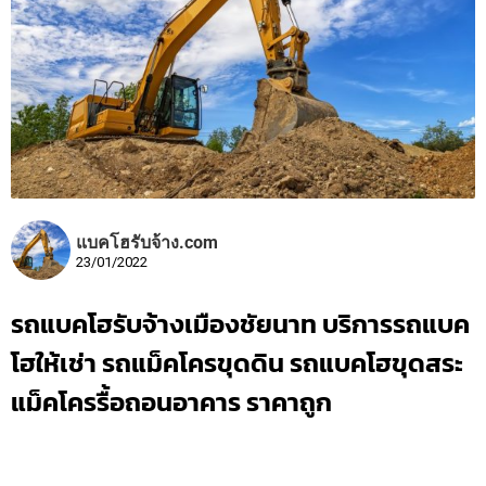
แบคโฮรับจ้าง.com
23/01/2022
รถแบคโฮรับจ้างเมืองชัยนาท บริการรถแบค
โฮให้เช่า รถแม็คโครขุดดิน รถแบคโฮขุดสระ
แม็คโครรื้อถอนอาคาร ราคาถูก