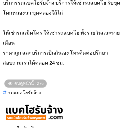
บริการรถแบคโฮรับจ้าง บริการให้เช่ารถแบคโฮ รับขุด
โคกหนองนา ขุดคลองใส้ไก่
ให้เช่ารถแม็คโคร ให้เช่ารถแบคโฮ ทั้งรายวันและราย
เดือน
ราคาถูก และบริการเป็นกันเอง โทรติดต่อปรึกษา
สอบถามเราได้ตลอด 24 ชม.
คนดูหน้านี้ :
276
รถแบคโฮรับจ้าง