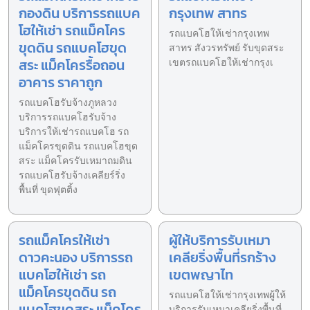
กองดิน บริการรถแบค
กรุงเทพ สาทร
โฮให้เช่า รถแม็คโคร
รถแบคโฮให้เช่ากรุงเทพ
ขุดดิน รถแบคโฮขุด
สาทร สังวรทรัพย์ รับขุดสระ
สระ แม็คโครรื้อถอน
เขตรถแบคโฮให้เช่ากรุงเ
อาคาร ราคาถูก
รถแบคโฮรับจ้างภูหลวง
บริการรถแบคโฮรับจ้าง
บริการให้เช่ารถแบคโฮ รถ
แม็คโครขุดดิน รถแบคโฮขุด
สระ แม็คโครรับเหมาถมดิน
รถแบคโฮรับจ้างเคลียร์ริ่ง
พื้นที่ ขุดฟุตติ้ง
รถแม็คโครให้เช่า
ผู้ให้บริการรับเหมา
ดาวคะนอง บริการรถ
เคลียริ่งพื้นที่รกร้าง
แบคโฮให้เช่า รถ
เขตพญาไท
แม็คโครขุดดิน รถ
รถแบคโฮให้เช่ากรุงเทพผู้ให้
แบคโฮขุดสระ แม็คโคร
บริการรับเหมาเคลียริ่งพื้นที่