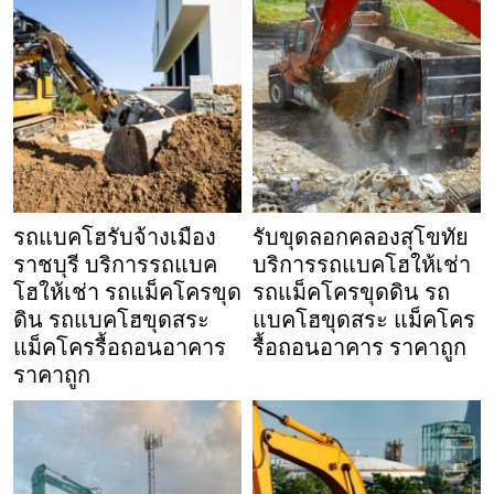
รถแบคโฮรับจ้างเมือง
รับขุดลอกคลองสุโขทัย
ราชบุรี บริการรถแบค
บริการรถแบคโฮให้เช่า
โฮให้เช่า รถแม็คโครขุด
รถแม็คโครขุดดิน รถ
ดิน รถแบคโฮขุดสระ
แบคโฮขุดสระ แม็คโคร
แม็คโครรื้อถอนอาคาร
รื้อถอนอาคาร ราคาถูก
ราคาถูก