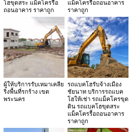
โฮขุดสระ แม็คโครรื้อ
แม็คโครรื้อถอนอาคาร
ถอนอาคาร ราคาถูก
ราคาถูก
ผู้ให้บริการรับเหมาเคลีย
รถแบคโฮรับจ้างเมือง
ริ่งพื้นที่รกร้าง เขต
ชัยนาท บริการรถแบค
พระนคร
โฮให้เช่า รถแม็คโครขุด
ดิน รถแบคโฮขุดสระ
แม็คโครรื้อถอนอาคาร
ราคาถูก