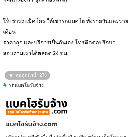
ให้เช่ารถแม็คโคร ให้เช่ารถแบคโฮ ทั้งรายวันและราย
เดือน
ราคาถูก และบริการเป็นกันเอง โทรติดต่อปรึกษา
สอบถามเราได้ตลอด 24 ชม.
คนดูหน้านี้ :
276
รถแบคโฮรับจ้าง
แบคโฮรับจ้าง.com
บริการรับเคลียริ่งพื้นที่ ปรับพื้นที่ ถมดิน พร้อมแม็คโคร หก