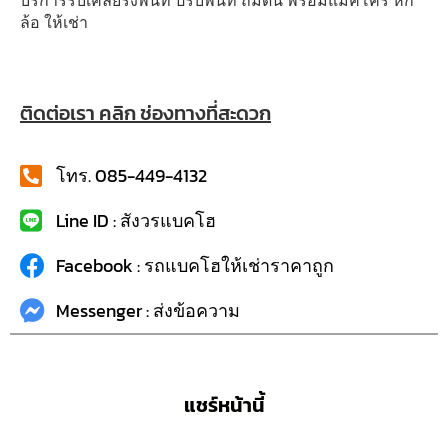
ล้อ ให้เช่า
ติดต่อเรา คลิก ช่องทางที่สะดวก
โทร. 085-449-4132
Line ID : สังวรแบคโฮ
Facebook : รถแบคโฮให้เช่าราคาถูก
Messenger : ส่งข้อความ
แชร์หน้านี้