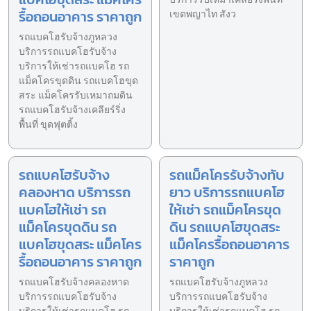
รื้อถอนอาคาร ราคาถูก
เขตพญาไท สังว
รถแบคโฮรับจ้างภูหลวง
บริการรถแบคโฮรับจ้าง
บริการให้เช่ารถแบคโฮ รถ
แม็คโครขุดดิน รถแบคโฮขุด
สระ แม็คโครรับเหมาถมดิน
รถแบคโฮรับจ้างเคลียร์ริ่ง
พื้นที่ ขุดฟุตติ้ง
รถแบคโฮรับจ้าง
รถแม็คโครรับจ้างทับ
คลองหาด บริการรถ
ยาว บริการรถแบคโฮ
แบคโฮให้เช่า รถ
ให้เช่า รถแม็คโครขุด
แม็คโครขุดดิน รถ
ดิน รถแบคโฮขุดสระ
แบคโฮขุดสระ แม็คโคร
แม็คโครรื้อถอนอาคาร
รื้อถอนอาคาร ราคาถูก
ราคาถูก
รถแบคโฮรับจ้างคลองหาด
รถแบคโฮรับจ้างภูหลวง
บริการรถแบคโฮรับจ้าง
บริการรถแบคโฮรับจ้าง