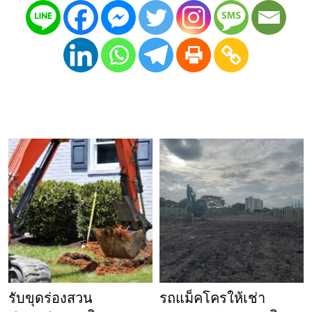
รับขุดร่องสวน
รถแม็คโครให้เช่า