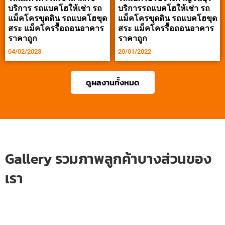
บริการ รถแบคโฮให้เช่า รถ
บริการรถแบคโฮให้เช่า รถ
แม็คโครขุดดิน รถแบคโฮขุด
แม็คโครขุดดิน รถแบคโฮขุด
สระ แม็คโครรื้อถอนอาคาร
สระ แม็คโครรื้อถอนอาคาร
ราคาถูก
ราคาถูก
04/02/2023
20/01/2022
ดูผลงานทั้งหมด
Gallery รวมภาพลูกค้าบางส่วนของ
เรา