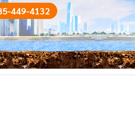
85-449-4132