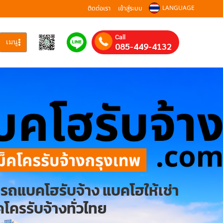
ติดต่อเรา
เข้าสู่ระบบ
LANGUAGE
Call
เมนู
085-449-4132
รรถแบคโฮรับจ้าง แบคโฮให้เช่า
โครรับจ้างทั่วไทย