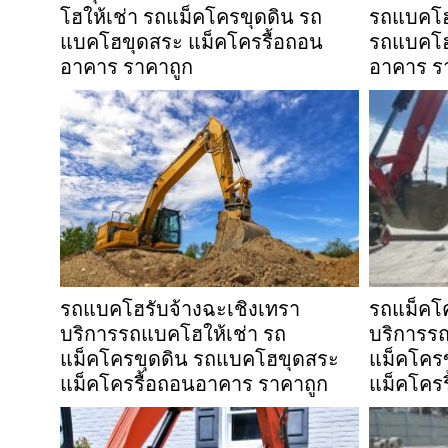
โฮให้เช่า รถแม็คโครขุดดิน รถ
รถแบคโฮใ
แบคโฮขุดสระ แม็คโครรื้อถอน
รถแบคโฮ
อาคาร ราคาถูก
อาคาร ร
รถแบคโฮรับจ้างฉะเชิงเทรา
รถแม็คโ
บริการรถแบคโฮให้เช่า รถ
บริการรถ
แม็คโครขุดดิน รถแบคโฮขุดสระ
แม็คโคร
แม็คโครรื้อถอนอาคาร ราคาถูก
แม็คโครร