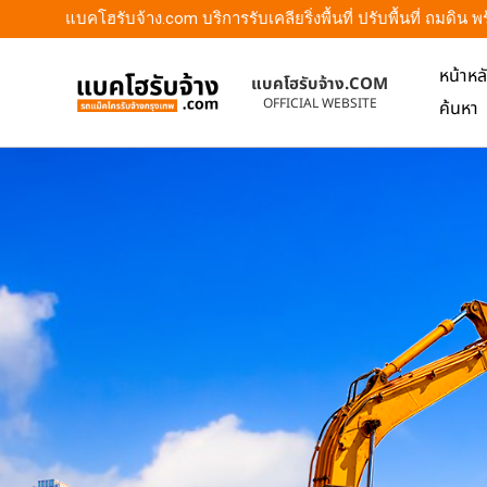
แบคโฮรับจ้าง.com บริการรับเคลียริ่งพื้นที่ ปรับพื้นที่ ถมดิ
หน้าหล
แบคโฮรับจ้าง.COM
OFFICIAL WEBSITE
ค้นหา