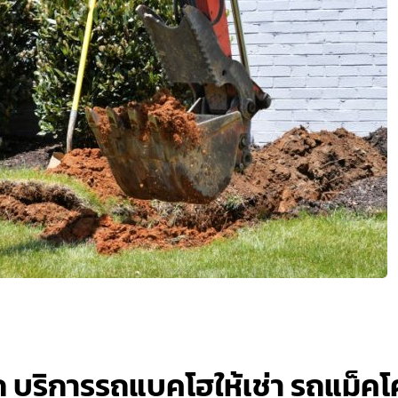
 บริการรถแบคโฮให้เช่า รถแม็คโ