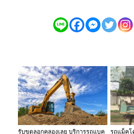
รับขุดลอกคลองเลย บริการรถแบค
รถแม็คโค