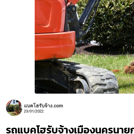
แบคโฮรับจ้าง.com
23/01/2022
รถแบคโฮรับจ้างเมืองนครนายก