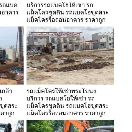
น รถแบค
บริการรถแบคโฮให้เช่า รถ
อนอาคาร
แม็คโครขุดดิน รถแบคโฮขุดสระ
แม็คโครรื้อถอนอาคาร ราคาถูก
เกล้า
รถแม็คโครให้เช่าพระโขนง
ถ
บริการ รถแบคโฮให้เช่า รถ
ขุดสระ
แม็คโครขุดดิน รถแบคโฮขุดสระ
คาถูก
แม็คโครรื้อถอนอาคาร ราคาถูก