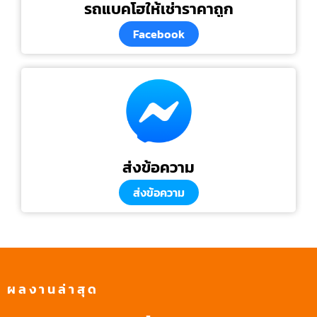
รถแบคโฮให้เช่าราคาถูก
Facebook
ส่งข้อความ
ส่งข้อความ
ผลงานล่าสุด