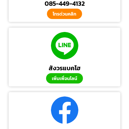
085-449-4132
โทรด่วนคลิก
สังวรแบคโฮ
เพิ่มเพื่อนไลน์