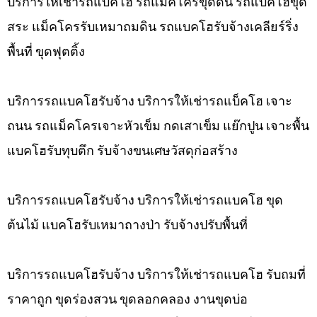
บริการให้เช่ารถแบคโฮ รถแม็คโครขุดดิน รถแบคโฮขุด
สระ แม็คโครรับเหมาถมดิน รถแบคโฮรับจ้างเคลียร์ริ่ง
พื้นที่ ขุดฟุตติ้ง
บริการรถแบคโฮรับจ้าง บริการให้เช่ารถแบ็คโฮ เจาะ
ถนน รถแม็คโครเจาะหัวเข็ม กดเสาเข็ม แย๊กปูน เจาะพื้น
แบคโฮรับทุบตึก รับจ้างขนเศษวัสดุก่อสร้าง
บริการรถแบคโฮรับจ้าง บริการให้เช่ารถแบคโฮ ขุด
ต้นไม้ แบคโฮรับเหมาถางป่า รับจ้างปรับพื้นที่
บริการรถแบคโฮรับจ้าง บริการให้เช่ารถแบคโฮ รับถมที่
ราคาถูก ขุดร่องสวน ขุดลอกคลอง งานขุดบ่อ