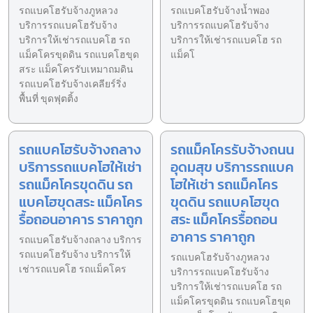
รถแบคโฮรับจ้างภูหลวง
รถแบคโฮรับจ้างน้ำพอง
บริการรถแบคโฮรับจ้าง
บริการรถแบคโฮรับจ้าง
บริการให้เช่ารถแบคโฮ รถ
บริการให้เช่ารถแบคโฮ รถ
แม็คโครขุดดิน รถแบคโฮขุด
แม็คโ
สระ แม็คโครรับเหมาถมดิน
รถแบคโฮรับจ้างเคลียร์ริ่ง
พื้นที่ ขุดฟุตติ้ง
รถแบคโฮรับจ้างถลาง
รถแม็คโครรับจ้างถนน
บริการรถแบคโฮให้เช่า
อุดมสุข บริการรถแบค
รถแม็คโครขุดดิน รถ
โฮให้เช่า รถแม็คโคร
แบคโฮขุดสระ แม็คโคร
ขุดดิน รถแบคโฮขุด
รื้อถอนอาคาร ราคาถูก
สระ แม็คโครรื้อถอน
อาคาร ราคาถูก
รถแบคโฮรับจ้างถลาง บริการ
รถแบคโฮรับจ้าง บริการให้
รถแบคโฮรับจ้างภูหลวง
เช่ารถแบคโฮ รถแม็คโคร
บริการรถแบคโฮรับจ้าง
บริการให้เช่ารถแบคโฮ รถ
แม็คโครขุดดิน รถแบคโฮขุด