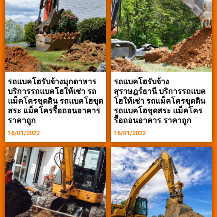
รถแบคโฮรับจ้างมุกดาหาร
รถแบคโฮรับจ้าง
บริการรถแบคโฮให้เช่า รถ
สุราษฎร์ธานี บริการรถแบค
แม็คโครขุดดิน รถแบคโฮขุด
โฮให้เช่า รถแม็คโครขุดดิน
สระ แม็คโครรื้อถอนอาคาร
รถแบคโฮขุดสระ แม็คโคร
ราคาถูก
รื้อถอนอาคาร ราคาถูก
16/01/2022
16/01/2022