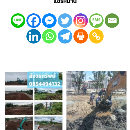
แชร์หน้านี้