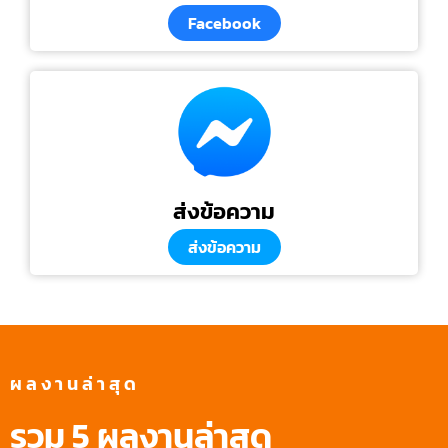
Facebook
ส่งข้อความ
ส่งข้อความ
ผลงานล่าสุด
รวม 5 ผลงานล่าสุด