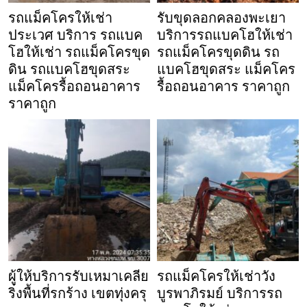
รถแม็คโครให้เช่า
รับขุดลอกคลองพะเยา
ประเวศ บริการ รถแบค
บริการรถแบคโฮให้เช่า
โฮให้เช่า รถแม็คโครขุด
รถแม็คโครขุดดิน รถ
ดิน รถแบคโฮขุดสระ
แบคโฮขุดสระ แม็คโคร
แม็คโครรื้อถอนอาคาร
รื้อถอนอาคาร ราคาถูก
ราคาถูก
ผู้ให้บริการรับเหมาเคลีย
รถแม็คโครให้เช่าวัง
ริ่งพื้นที่รกร้าง เขตทุ่งครุ
บูรพาภิรมย์ บริการรถ