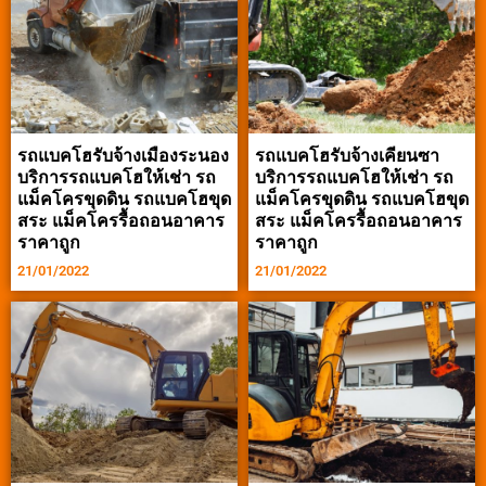
รถแบคโฮรับจ้างเมืองระนอง
รถแบคโฮรับจ้างเคียนซา
บริการรถแบคโฮให้เช่า รถ
บริการรถแบคโฮให้เช่า รถ
แม็คโครขุดดิน รถแบคโฮขุด
แม็คโครขุดดิน รถแบคโฮขุด
สระ แม็คโครรื้อถอนอาคาร
สระ แม็คโครรื้อถอนอาคาร
ราคาถูก
ราคาถูก
21/01/2022
21/01/2022