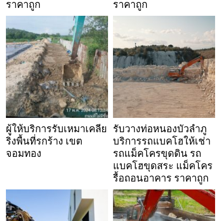
ราคาถูก
ราคาถูก
ผู้ให้บริการรับเหมาเคลีย
รับวางท่อหนองบัวลำภู
ริ่งพื้นที่รกร้าง เขต
บริการรถแบคโฮให้เช่า
จอมทอง
รถแม็คโครขุดดิน รถ
แบคโฮขุดสระ แม็คโคร
รื้อถอนอาคาร ราคาถูก