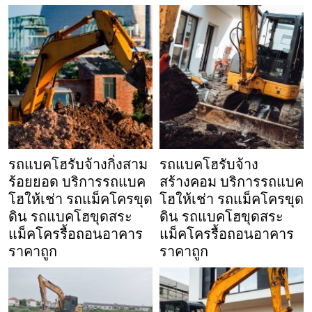
รถแบคโฮรับจ้างกิ่งสาม
รถแบคโฮรับจ้าง
ร้อยยอด บริการรถแบค
สร้างคอม บริการรถแบค
โฮให้เช่า รถแม็คโครขุด
โฮให้เช่า รถแม็คโครขุด
ดิน รถแบคโฮขุดสระ
ดิน รถแบคโฮขุดสระ
แม็คโครรื้อถอนอาคาร
แม็คโครรื้อถอนอาคาร
ราคาถูก
ราคาถูก