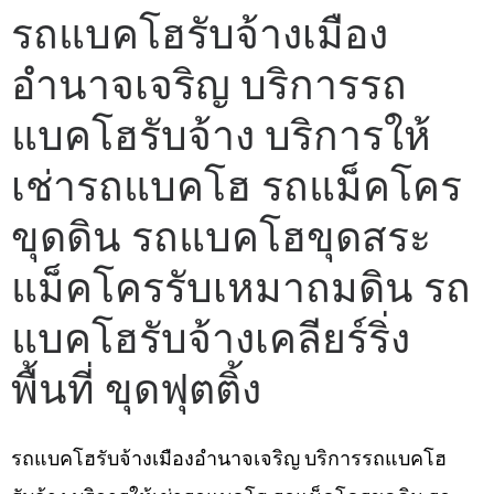
รถแบคโฮรับจ้างเมือง
อำนาจเจริญ บริการรถ
แบคโฮรับจ้าง บริการให้
เช่ารถแบคโฮ รถแม็คโคร
ขุดดิน รถแบคโฮขุดสระ
แม็คโครรับเหมาถมดิน รถ
แบคโฮรับจ้างเคลียร์ริ่ง
พื้นที่ ขุดฟุตติ้ง
รถแบคโฮรับจ้างเมืองอำนาจเจริญ บริการรถแบคโฮ