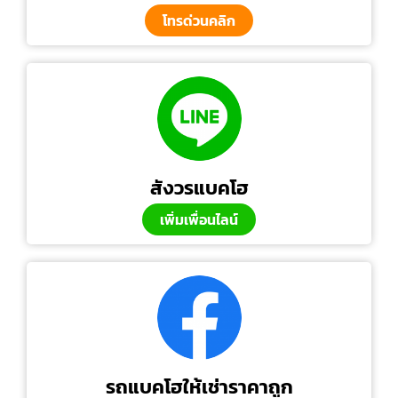
โทรด่วนคลิก
สังวรแบคโฮ
เพิ่มเพื่อนไลน์
รถแบคโฮให้เช่าราคาถูก