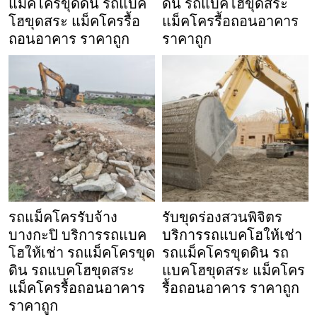
แม็คโครขุดดิน รถแบค
ดิน รถแบคโฮขุดสระ
โฮขุดสระ แม็คโครรื้อ
แม็คโครรื้อถอนอาคาร
ถอนอาคาร ราคาถูก
ราคาถูก
รถแม็คโครรับจ้าง
รับขุดร่องสวนพิจิตร
บางกะปิ บริการรถแบค
บริการรถแบคโฮให้เช่า
โฮให้เช่า รถแม็คโครขุด
รถแม็คโครขุดดิน รถ
ดิน รถแบคโฮขุดสระ
แบคโฮขุดสระ แม็คโคร
แม็คโครรื้อถอนอาคาร
รื้อถอนอาคาร ราคาถูก
ราคาถูก