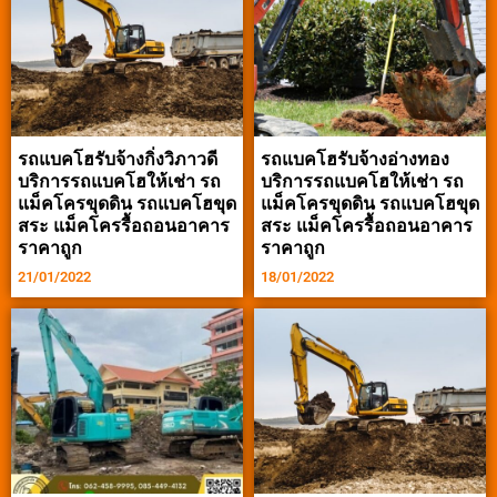
รถแบคโฮรับจ้างกิ่งวิภาวดี
รถแบคโฮรับจ้างอ่างทอง
บริการรถแบคโฮให้เช่า รถ
บริการรถแบคโฮให้เช่า รถ
แม็คโครขุดดิน รถแบคโฮขุด
แม็คโครขุดดิน รถแบคโฮขุด
สระ แม็คโครรื้อถอนอาคาร
สระ แม็คโครรื้อถอนอาคาร
ราคาถูก
ราคาถูก
21/01/2022
18/01/2022