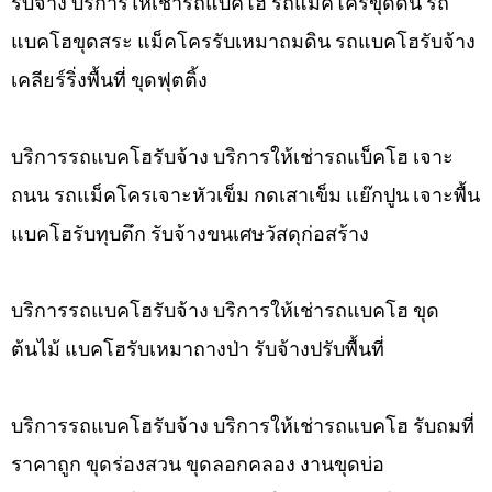
รับจ้าง บริการให้เช่ารถแบคโฮ รถแม็คโครขุดดิน รถ
แบคโฮขุดสระ แม็คโครรับเหมาถมดิน รถแบคโฮรับจ้าง
เคลียร์ริ่งพื้นที่ ขุดฟุตติ้ง
บริการรถแบคโฮรับจ้าง บริการให้เช่ารถแบ็คโฮ เจาะ
ถนน รถแม็คโครเจาะหัวเข็ม กดเสาเข็ม แย๊กปูน เจาะพื้น
แบคโฮรับทุบตึก รับจ้างขนเศษวัสดุก่อสร้าง
บริการรถแบคโฮรับจ้าง บริการให้เช่ารถแบคโฮ ขุด
ต้นไม้ แบคโฮรับเหมาถางป่า รับจ้างปรับพื้นที่
บริการรถแบคโฮรับจ้าง บริการให้เช่ารถแบคโฮ รับถมที่
ราคาถูก ขุดร่องสวน ขุดลอกคลอง งานขุดบ่อ