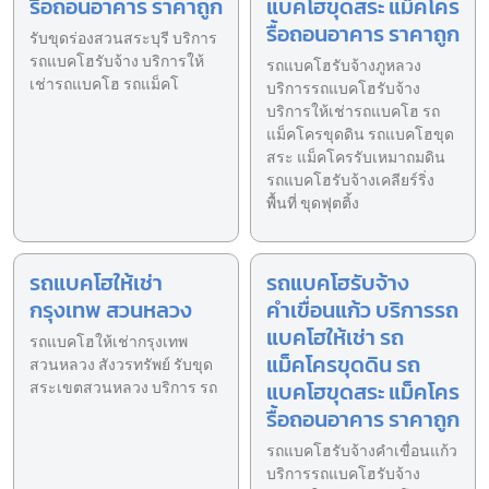
รื้อถอนอาคาร ราคาถูก
แบคโฮขุดสระ แม็คโคร
รื้อถอนอาคาร ราคาถูก
รับขุดร่องสวนสระบุรี บริการ
รถแบคโฮรับจ้าง บริการให้
รถแบคโฮรับจ้างภูหลวง
เช่ารถแบคโฮ รถแม็คโ
บริการรถแบคโฮรับจ้าง
บริการให้เช่ารถแบคโฮ รถ
แม็คโครขุดดิน รถแบคโฮขุด
สระ แม็คโครรับเหมาถมดิน
รถแบคโฮรับจ้างเคลียร์ริ่ง
พื้นที่ ขุดฟุตติ้ง
รถแบคโฮให้เช่า
รถแบคโฮรับจ้าง
กรุงเทพ สวนหลวง
คำเขื่อนแก้ว บริการรถ
แบคโฮให้เช่า รถ
รถแบคโฮให้เช่ากรุงเทพ
แม็คโครขุดดิน รถ
สวนหลวง สังวรทรัพย์ รับขุด
แบคโฮขุดสระ แม็คโคร
สระเขตสวนหลวง บริการ รถ
รื้อถอนอาคาร ราคาถูก
รถแบคโฮรับจ้างคำเขื่อนแก้ว
บริการรถแบคโฮรับจ้าง