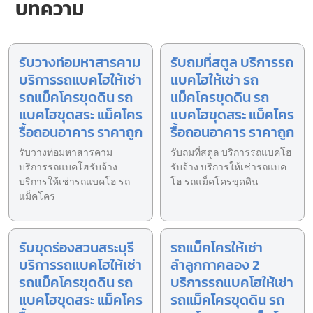
บทความ
รับวางท่อมหาสารคาม
รับถมที่สตูล บริการรถ
บริการรถแบคโฮให้เช่า
แบคโฮให้เช่า รถ
รถแม็คโครขุดดิน รถ
แม็คโครขุดดิน รถ
แบคโฮขุดสระ แม็คโคร
แบคโฮขุดสระ แม็คโคร
รื้อถอนอาคาร ราคาถูก
รื้อถอนอาคาร ราคาถูก
รับวางท่อมหาสารคาม
รับถมที่สตูล บริการรถแบคโฮ
บริการรถแบคโฮรับจ้าง
รับจ้าง บริการให้เช่ารถแบค
บริการให้เช่ารถแบคโฮ รถ
โฮ รถแม็คโครขุดดิน
แม็คโคร
รับขุดร่องสวนสระบุรี
รถแม็คโครให้เช่า
บริการรถแบคโฮให้เช่า
ลำลูกกาคลอง 2
รถแม็คโครขุดดิน รถ
บริการรถแบคโฮให้เช่า
แบคโฮขุดสระ แม็คโคร
รถแม็คโครขุดดิน รถ