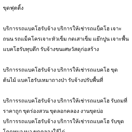
ขุดฟุตติ้ง
บริการรถแบคโฮรับจ้าง บริการให้เช่ารถแบ็คโฮ เจาะ
ถนน รถแม็คโครเจาะหัวเข็ม กดเสาเข็ม แย๊กปูน เจาะพื้น
แบคโฮรับทุบตึก รับจ้างขนเศษวัสดุก่อสร้าง
บริการรถแบคโฮรับจ้าง บริการให้เช่ารถแบคโฮ ขุด
ต้นไม้ แบคโฮรับเหมาถางป่า รับจ้างปรับพื้นที่
บริการรถแบคโฮรับจ้าง บริการให้เช่ารถแบคโฮ รับถมที่
ราคาถูก ขุดร่องสวน ขุดลอกคลอง งานขุดบ่อ
บริการรถแบคโฮรับจ้าง บริการให้เช่ารถแบคโฮ รับขุด
โคกหนองนา ขุดคลองใส้ไก่