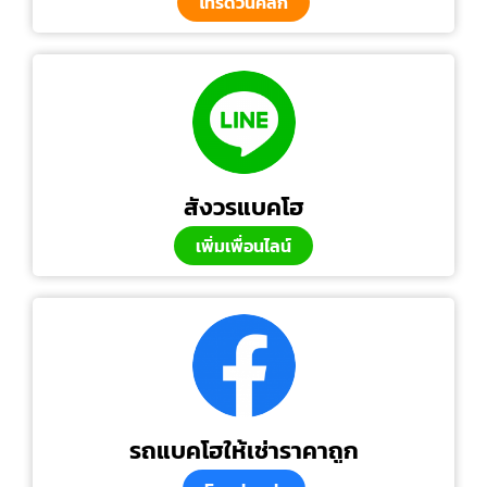
โทรด่วนคลิก
สังวรแบคโฮ
เพิ่มเพื่อนไลน์
รถแบคโฮให้เช่าราคาถูก