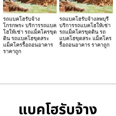
รถแบคโฮรับจ้าง
รถแบคโฮรับจ้างลพบุรี
โกรกพระ บริการรถแบค
บริการรถแบคโฮให้เช่า
โฮให้เช่า รถแม็คโครขุด
รถแม็คโครขุดดิน รถ
ดิน รถแบคโฮขุดสระ
แบคโฮขุดสระ แม็คโคร
แม็คโครรื้อถอนอาคาร
รื้อถอนอาคาร ราคาถูก
ราคาถูก