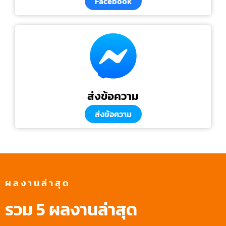
Facebook
ส่งข้อความ
ส่งข้อความ
ผลงานล่าสุด
รวม 5 ผลงานล่าสุด