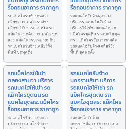
แบคโฮขุดสระ แม็คโคร
แบคโฮขุดสระ แม็คโคร
รื้อถอนอาคาร ราคาถูก
รื้อถอนอาคาร ราคาถูก
รถแบคโฮรับจ้างภูหลวง
รถแบคโฮรับจ้างภูหลวง
บริการรถแบคโฮรับจ้าง
บริการรถแบคโฮรับจ้าง
บริการให้เช่ารถแบคโฮ รถ
บริการให้เช่ารถแบคโฮ รถ
แม็คโครขุดดิน รถแบคโฮขุด
แม็คโครขุดดิน รถแบคโฮขุด
สระ แม็คโครรับเหมาถมดิน
สระ แม็คโครรับเหมาถมดิน
รถแบคโฮรับจ้างเคลียร์ริ่ง
รถแบคโฮรับจ้างเคลียร์ริ่ง
พื้นที่ ขุดฟุตติ้ง
พื้นที่ ขุดฟุตติ้ง
รถแม็คโครให้เช่า
รถแบคโฮรับจ้าง
คลองสามวา บริการ
นครราชสีมา บริการ
รถแบคโฮให้เช่า รถ
รถแบคโฮให้เช่า รถ
แม็คโครขุดดิน รถ
แม็คโครขุดดิน รถ
แบคโฮขุดสระ แม็คโคร
แบคโฮขุดสระ แม็คโคร
รื้อถอนอาคาร ราคาถูก
รื้อถอนอาคาร ราคาถูก
รถแบคโฮรับจ้างภูหลวง
รถแบคโฮรับจ้าง
บริการรถแบคโฮรับจ้าง
นครราชสีมา บริการรถแบค