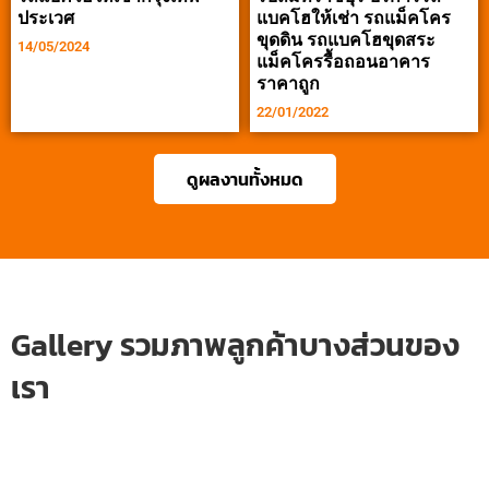
ประเวศ
แบคโฮให้เช่า รถแม็คโคร
ขุดดิน รถแบคโฮขุดสระ
14/05/2024
แม็คโครรื้อถอนอาคาร
ราคาถูก
22/01/2022
ดูผลงานทั้งหมด
Gallery รวมภาพลูกค้าบางส่วนของ
เรา