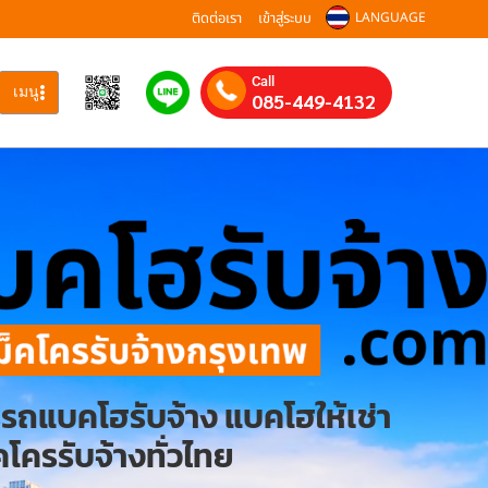
ติดต่อเรา
เข้าสู่ระบบ
LANGUAGE
Call
เมนู
085-449-4132
รรถแบคโฮรับจ้าง แบคโฮให้เช่า
โครรับจ้างทั่วไทย