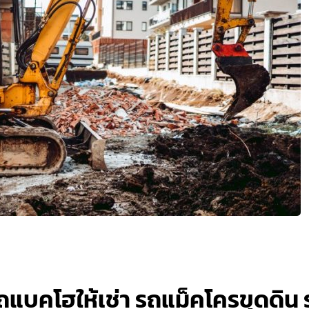
แบคโฮให้เช่า รถแม็คโครขุดดิน 