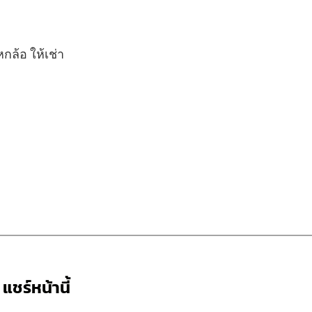
หกล้อ ให้เช่า
แชร์หน้านี้