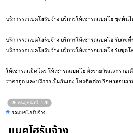
บริการรถแบคโฮรับจ้าง บริการให้เช่ารถแบคโฮ ขุดต้นไม้ 
บริการรถแบคโฮรับจ้าง บริการให้เช่ารถแบคโฮ รับถมที
บริการรถแบคโฮรับจ้าง บริการให้เช่ารถแบคโฮ รับขุด
ให้เช่ารถแม็คโคร ให้เช่ารถแบคโฮ ทั้งรายวันและรายเด
ราคาถูก และบริการเป็นกันเอง โทรติดต่อปรึกษาสอบถา
คนดูหน้านี้ :
270
รถแบคโฮรับจ้าง