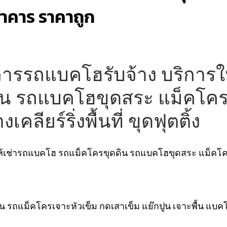
าคาร ราคาถูก
ารรถแบคโฮรับจ้าง บริการให
น รถแบคโฮขุดสระ แม็คโคร
ียร์ริ่งพื้นที่ ขุดฟุตติ้ง
ห้เช่ารถแบคโฮ รถแม็คโครขุดดิน รถแบคโฮขุดสระ แม็คโ
 รถแม็คโครเจาะหัวเข็ม กดเสาเข็ม แย๊กปูน เจาะพื้น แบคโ