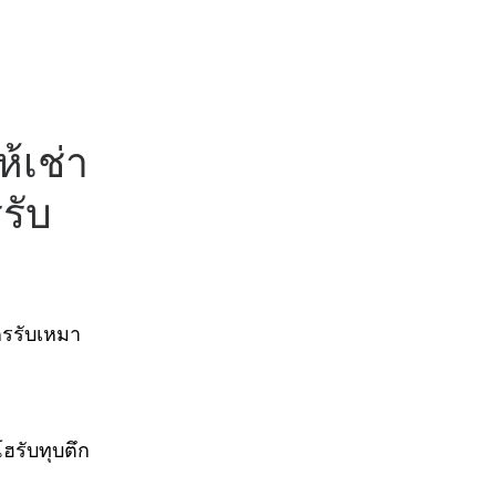
้เช่า
รับ
ครรับเหมา
ฮรับทุบตึก