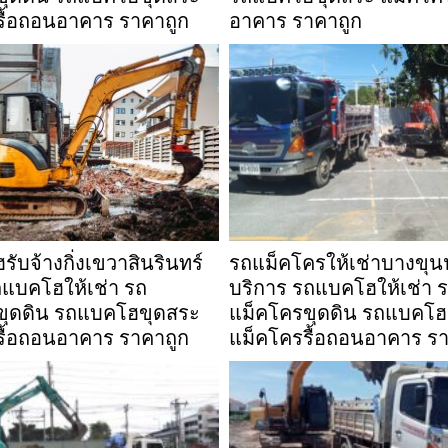
ื้อถอนอาคาร ราคาถูก
อาคาร ราคาถูก
ับจ้างกิ่งเขวาสินรินทร์
รถแม็คโครให้เช่าบางขุน
แบคโฮให้เช่า รถ
บริการ รถแบคโฮให้เช่า 
ขุดดิน รถแบคโฮขุดสระ
แม็คโครขุดดิน รถแบคโฮ
ื้อถอนอาคาร ราคาถูก
แม็คโครรื้อถอนอาคาร รา