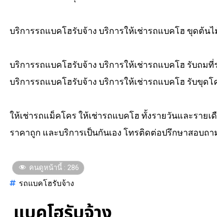
บริการรถแบคโฮรับจ้าง บริการให้เช่ารถแบคโฮ ขุดต้นไม้ 
บริการรถแบคโฮรับจ้าง บริการให้เช่ารถแบคโฮ รับถมที
บริการรถแบคโฮรับจ้าง บริการให้เช่ารถแบคโฮ รับขุด
ให้เช่ารถแม็คโคร ให้เช่ารถแบคโฮ ทั้งรายวันและรายเด
ราคาถูก และบริการเป็นกันเอง โทรติดต่อปรึกษาสอบถา
คนดูหน้านี้ :
286
รถแบคโฮรับจ้าง