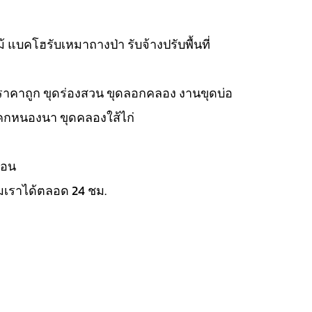
แบคโฮรับเหมาถางป่า รับจ้างปรับพื้นที่
่ราคาถูก ขุดร่องสวน ขุดลอกคลอง งานขุดบ่อ
โคกหนองนา ขุดคลองใส้ไก่
ือน
มเราได้ตลอด 24 ชม.