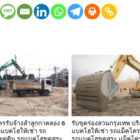
รรับจ้างลำลูกกาคลอง 6
รับขุดร่องสวนกรุงเทพ บร
แบคโฮให้เช่า รถ
แบคโฮให้เช่า รถแม็คโคร
ขุดดิน รถแบคโฮขุดสระ
รถแบคโฮขุดสระ แม็คโคร