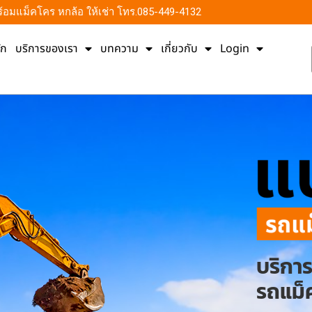
น พร้อมแม็คโคร หกล้อ ให้เช่า โทร.085-449-4132
ัก
บริการของเรา
บทความ
เกี่ยวกับ
Login
บริกา
รถแม็ค