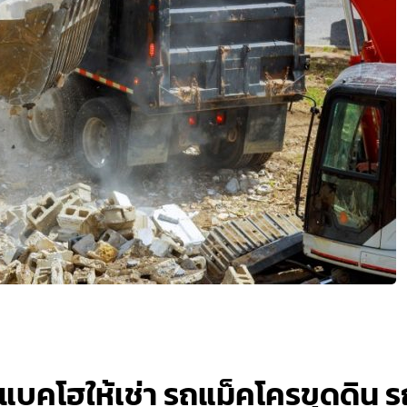
แบคโฮให้เช่า รถแม็คโครขุดดิน ร