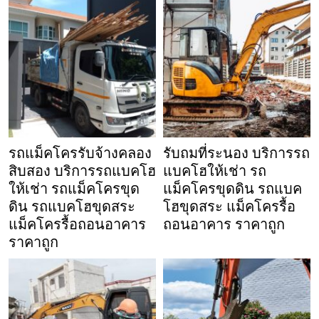
รถแม็คโครรับจ้างคลอง
รับถมที่ระนอง บริการรถ
สิบสอง บริการรถแบคโฮ
แบคโฮให้เช่า รถ
ให้เช่า รถแม็คโครขุด
แม็คโครขุดดิน รถแบค
ดิน รถแบคโฮขุดสระ
โฮขุดสระ แม็คโครรื้อ
แม็คโครรื้อถอนอาคาร
ถอนอาคาร ราคาถูก
ราคาถูก