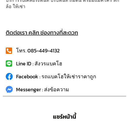
ล้อ ให้เช่า
ติดต่อเรา คลิก ช่องทางที่สะดวก
โทร. 085-449-4132
Line ID : สังวรแบคโฮ
Facebook : รถแบคโฮให้เช่าราคาถูก
Messenger : ส่งข้อความ
แชร์หน้านี้