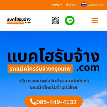
ติดต่อเรา
เข้าสู่ระบบ
LANGUAGE
บริการรถแบคโฮรับจ้าง แบคโฮให้เช่า
รถแม็คโครรับจ้างทั่วไทย
085-449-4132