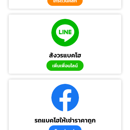
โทรด่วนคลิก
สังวรแบคโฮ
เพิ่มเพื่อนไลน์
รถแบคโฮให้เช่าราคาถูก