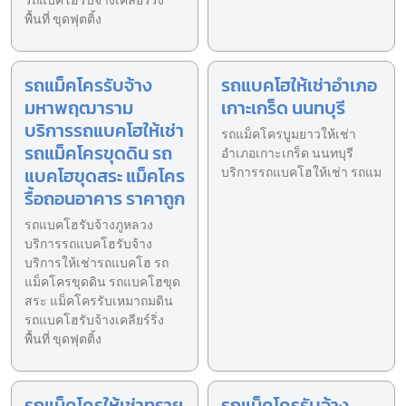
รถแบคโฮรับจ้างเคลียร์ริ่ง
พื้นที่ ขุดฟุตติ้ง
รถแม็คโครรับจ้าง
รถแบคโฮให้เช่าอำเภอ
มหาพฤฒาราม
เกาะเกร็ด นนทบุรี
บริการรถแบคโฮให้เช่า
รถแม็คโครบูมยาวให้เช่า
รถแม็คโครขุดดิน รถ
อำเภอเกาะเกร็ด นนทบุรี
แบคโฮขุดสระ แม็คโคร
บริการรถแบคโฮให้เช่า รถแม
รื้อถอนอาคาร ราคาถูก
รถแบคโฮรับจ้างภูหลวง
บริการรถแบคโฮรับจ้าง
บริการให้เช่ารถแบคโฮ รถ
แม็คโครขุดดิน รถแบคโฮขุด
สระ แม็คโครรับเหมาถมดิน
รถแบคโฮรับจ้างเคลียร์ริ่ง
พื้นที่ ขุดฟุตติ้ง
รถแม็คโครให้เช่าทราย
รถแม็คโครรับจ้าง