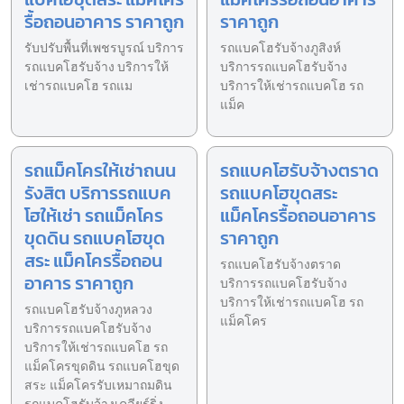
รื้อถอนอาคาร ราคาถูก
ราคาถูก
รับปรับพื้นที่เพชรบูรณ์ บริการ
รถแบคโฮรับจ้างภูสิงห์
รถแบคโฮรับจ้าง บริการให้
บริการรถแบคโฮรับจ้าง
เช่ารถแบคโฮ รถแม
บริการให้เช่ารถแบคโฮ รถ
แม็ค
รถแม็คโครให้เช่าถนน
รถแบคโฮรับจ้างตราด
รังสิต บริการรถแบค
รถแบคโฮขุดสระ
โฮให้เช่า รถแม็คโคร
แม็คโครรื้อถอนอาคาร
ขุดดิน รถแบคโฮขุด
ราคาถูก
สระ แม็คโครรื้อถอน
รถแบคโฮรับจ้างตราด
อาคาร ราคาถูก
บริการรถแบคโฮรับจ้าง
บริการให้เช่ารถแบคโฮ รถ
รถแบคโฮรับจ้างภูหลวง
แม็คโคร
บริการรถแบคโฮรับจ้าง
บริการให้เช่ารถแบคโฮ รถ
แม็คโครขุดดิน รถแบคโฮขุด
สระ แม็คโครรับเหมาถมดิน