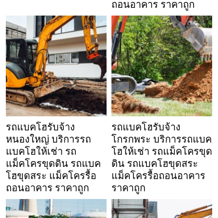
ถอนอาคาร ราคาถูก
รถแบคโฮรับจ้าง
รถแบคโฮรับจ้าง
หนองใหญ่ บริการรถ
โกรกพระ บริการรถแบค
แบคโฮให้เช่า รถ
โฮให้เช่า รถแม็คโครขุด
แม็คโครขุดดิน รถแบค
ดิน รถแบคโฮขุดสระ
โฮขุดสระ แม็คโครรื้อ
แม็คโครรื้อถอนอาคาร
ถอนอาคาร ราคาถูก
ราคาถูก