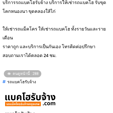
บริการรถแบคโฮรับจ้าง บริการให้เช่ารถแบคโฮ รับขุด
โคกหนองนา ขุดคลองใส้ไก่
ให้เช่ารถแม็คโคร ให้เช่ารถแบคโฮ ทั้งรายวันและราย
เดือน
ราคาถูก และบริการเป็นกันเอง โทรติดต่อปรึกษา
สอบถามเราได้ตลอด 24 ชม.
คนดูหน้านี้ :
288
รถแบคโฮรับจ้าง