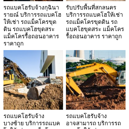
รถแบคโฮรับจ้างกุฉินา
รับปรับพื้นที่สกลนคร
รายณ์ บริการรถแบคโฮ
บริการรถแบคโฮให้เช่า
ให้เช่า รถแม็คโครขุด
รถแม็คโครขุดดิน รถ
ดิน รถแบคโฮขุดสระ
แบคโฮขุดสระ แม็คโคร
แม็คโครรื้อถอนอาคาร
รื้อถอนอาคาร ราคาถูก
ราคาถูก
รถแบคโฮรับจ้าง
รถแบคโฮรับจ้าง
บางซ้าย บริการรถแบค
อาจสามารถ บริการรถ