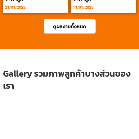
21/01/2022
11/01/2023
ดูผลงานทั้งหมด
Gallery รวมภาพลูกค้าบางส่วนของ
เรา