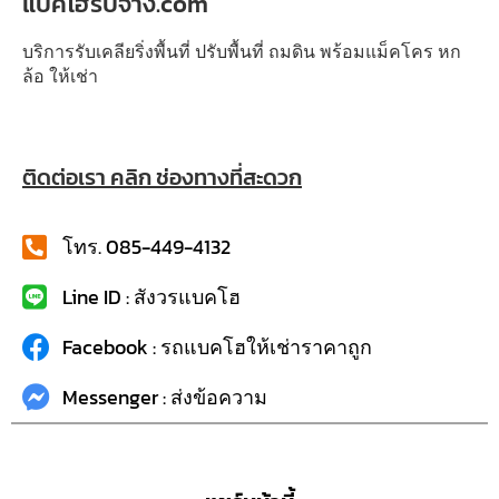
แบคโฮรับจ้าง.com
บริการรับเคลียริ่งพื้นที่ ปรับพื้นที่ ถมดิน พร้อมแม็คโคร หก
ล้อ ให้เช่า
ติดต่อเรา คลิก ช่องทางที่สะดวก
โทร. 085-449-4132
Line ID : สังวรแบคโฮ
Facebook : รถแบคโฮให้เช่าราคาถูก
Messenger : ส่งข้อความ