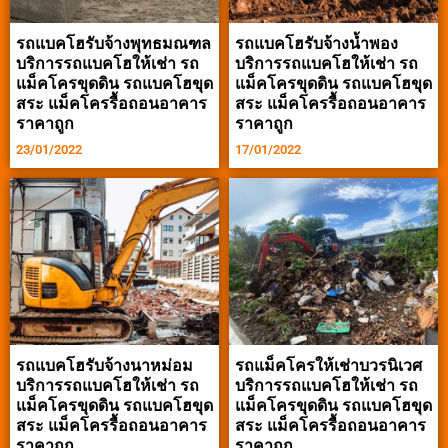
รถแบคโฮรับจ้างพุทธมณฑล
รถแบคโฮรับจ้างน้ำพอง
บริการรถแบคโฮให้เช่า รถ
บริการรถแบคโฮให้เช่า รถ
แม็คโครขุดดิน รถแบคโฮขุด
แม็คโครขุดดิน รถแบคโฮขุด
สระ แม็คโครรื้อถอนอาคาร
สระ แม็คโครรื้อถอนอาคาร
ราคาถูก
ราคาถูก
23/01/2022
17/01/2022
รถแบคโฮรับจ้างนาหม่อม
รถแม็คโครให้เช่าบวรนิเวศ
บริการรถแบคโฮให้เช่า รถ
บริการรถแบคโฮให้เช่า รถ
แม็คโครขุดดิน รถแบคโฮขุด
แม็คโครขุดดิน รถแบคโฮขุด
สระ แม็คโครรื้อถอนอาคาร
สระ แม็คโครรื้อถอนอาคาร
ราคาถูก
ราคาถูก