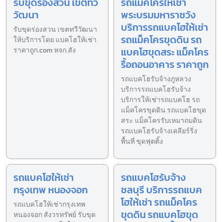
รับขุดร่องสวน เขตทวี
รถแม็คโครให้เช่า
วัฒนา
พระบรมมหาราชวัง
บริการรถแบคโฮให้เช่า
รับขุดร่องสวน เขตทวีวัฒนา
รถแม็คโครขุดดิน รถ
ให้บริการโดย แบคโฮให้เช่า
แบคโฮขุดสระ แม็คโคร
ราคาถูก.com หจก.สัง
รื้อถอนอาคาร ราคาถูก
รถแบคโฮรับจ้างภูหลวง
บริการรถแบคโฮรับจ้าง
บริการให้เช่ารถแบคโฮ รถ
แม็คโครขุดดิน รถแบคโฮขุด
สระ แม็คโครรับเหมาถมดิน
รถแบคโฮรับจ้างเคลียร์ริ่ง
พื้นที่ ขุดฟุตติ้ง
รถแบคโฮให้เช่า
รถแบคโฮรับจ้าง
กรุงเทพ หนองจอก
ชลบุรี บริการรถแบค
โฮให้เช่า รถแม็คโคร
รถแบคโฮให้เช่ากรุงเทพ
ขุดดิน รถแบคโฮขุด
หนองจอก สังวรทรัพย์ รับขุด