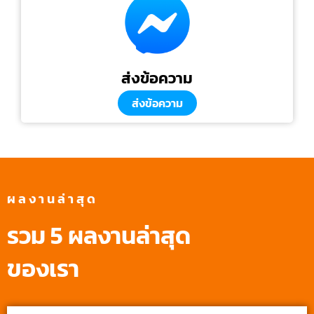
ส่งข้อความ
ส่งข้อความ
ผลงานล่าสุด
รวม 5 ผลงานล่าสุด
ของเรา