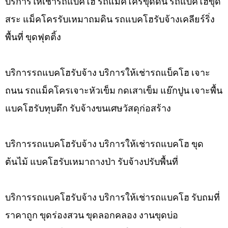
บริการให้เช่ารถแบคโฮ รถแม็คโครขุดดิน รถแบคโฮขุด
สระ แม็คโครรับเหมาถมดิน รถแบคโฮรับจ้างเคลียร์ริ่ง
พื้นที่ ขุดฟุตติ้ง
บริการรถแบคโฮรับจ้าง บริการให้เช่ารถแบ็คโฮ เจาะ
ถนน รถแม็คโครเจาะหัวเข็ม กดเสาเข็ม แย๊กปูน เจาะพื้น
แบคโฮรับทุบตึก รับจ้างขนเศษวัสดุก่อสร้าง
บริการรถแบคโฮรับจ้าง บริการให้เช่ารถแบคโฮ ขุด
ต้นไม้ แบคโฮรับเหมาถางป่า รับจ้างปรับพื้นที่
บริการรถแบคโฮรับจ้าง บริการให้เช่ารถแบคโฮ รับถมที่
ราคาถูก ขุดร่องสวน ขุดลอกคลอง งานขุดบ่อ