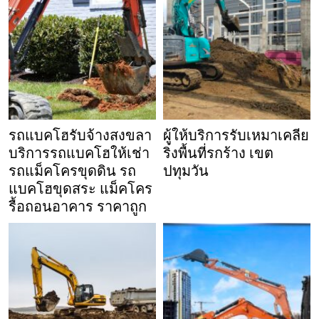
รถแบคโฮรับจ้างสงขลา
ผู้ให้บริการรับเหมาเคลีย
บริการรถแบคโฮให้เช่า
ริ่งพื้นที่รกร้าง เขต
รถแม็คโครขุดดิน รถ
ปทุมวัน
แบคโฮขุดสระ แม็คโคร
รื้อถอนอาคาร ราคาถูก