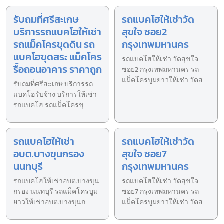
รับถมที่ศรีสะเกษ
รถแบคโฮให้เช่าวัด
บริการรถแบคโฮให้เช่า
สุขใจ ซอย2
รถแม็คโครขุดดิน รถ
กรุงเทพมหานคร
แบคโฮขุดสระ แม็คโคร
รถแบคโฮให้เช่า วัดสุขใจ
รื้อถอนอาคาร ราคาถูก
ซอย2 กรุงเทพมหานคร รถ
แม็คโครบูมยาวให้เช่า วัดส
รับถมที่ศรีสะเกษ บริการรถ
แบคโฮรับจ้าง บริการให้เช่า
รถแบคโฮ รถแม็คโครขุ
รถแบคโฮให้เช่า
รถแบคโฮให้เช่าวัด
อบต.บางขุนกรอง
สุขใจ ซอย7
นนทบุรี
กรุงเทพมหานคร
รถแบคโฮให้เช่าอบต.บางขุน
รถแบคโฮให้เช่า วัดสุขใจ
กรอง นนทบุรี รถแม็คโครบูม
ซอย7 กรุงเทพมหานคร รถ
ยาวให้เช่าอบต.บางขุนก
แม็คโครบูมยาวให้เช่า วัดส