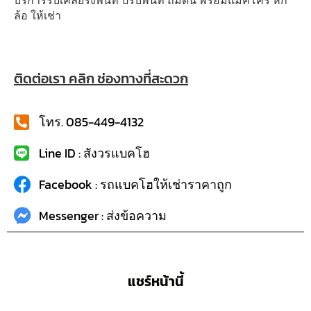
ล้อ ให้เช่า
ติดต่อเรา คลิก ช่องทางที่สะดวก
โทร. 085-449-4132
Line ID : สังวรแบคโฮ
Facebook : รถแบคโฮให้เช่าราคาถูก
Messenger : ส่งข้อความ
แชร์หน้านี้