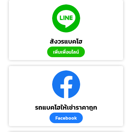
สังวรแบคโฮ
เพิ่มเพื่อนไลน์
รถแบคโฮให้เช่าราคาถูก
Facebook