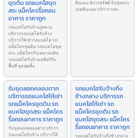
ขุดดิน รถแบคโฮขุด
ดินแดง สังวรทรัพย์ รับขุดสระ
สระ แม็คโครรื้อถอน
เขตดินแดง บริการ รถแ
อาคาร ราคาถูก
รถแบคโฮรับจ้างภูหลวง
บริการรถแบคโฮรับจ้าง
บริการให้เช่ารถแบคโฮ รถ
แม็คโครขุดดิน รถแบคโฮขุด
สระ แม็คโครรับเหมาถมดิน
รถแบคโฮรับจ้างเคลียร์ริ่ง
พื้นที่ ขุดฟุตติ้ง
รับขุดลอกคลองตาก
รถแบคโฮรับจ้างกิ่ง
บริการรถแบคโฮให้เช่า
ช้างกลาง บริการรถ
รถแม็คโครขุดดิน รถ
แบคโฮให้เช่า รถ
แบคโฮขุดสระ แม็คโคร
แม็คโครขุดดิน รถ
รื้อถอนอาคาร ราคาถูก
แบคโฮขุดสระ แม็คโคร
รื้อถอนอาคาร ราคาถูก
รับขุดลอกคลองตาก บริการ
รถแบคโฮรับจ้าง บริการให้
รถแบคโฮรับจ้างกิ่งช้างกลาง