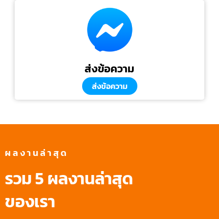
ส่งข้อความ
ส่งข้อความ
ผลงานล่าสุด
รวม 5 ผลงานล่าสุด
ของเรา