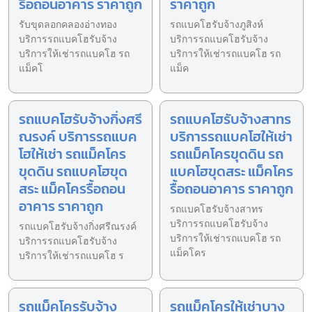
รื้อถอนอาคาร ราคาถูก
ราคาถูก
รับขุดลอกคลองอ่างทอง
รถแบคโฮรับจ้างภูสิงห์
บริการรถแบคโฮรับจ้าง
บริการรถแบคโฮรับจ้าง
บริการให้เช่ารถแบคโฮ รถ
บริการให้เช่ารถแบคโฮ รถ
แม็คโ
แม็ค
รถแบคโฮรับจ้างกิ่งศรี
รถแบคโฮรับจ้างสาทร
ณรงค์ บริการรถแบค
บริการรถแบคโฮให้เช่า
โฮให้เช่า รถแม็คโคร
รถแม็คโครขุดดิน รถ
ขุดดิน รถแบคโฮขุด
แบคโฮขุดสระ แม็คโคร
สระ แม็คโครรื้อถอน
รื้อถอนอาคาร ราคาถูก
อาคาร ราคาถูก
รถแบคโฮรับจ้างสาทร
บริการรถแบคโฮรับจ้าง
รถแบคโฮรับจ้างกิ่งศรีณรงค์
บริการให้เช่ารถแบคโฮ รถ
บริการรถแบคโฮรับจ้าง
แม็คโคร
บริการให้เช่ารถแบคโฮ ร
รถแม็คโครรับจ้าง
รถแม็คโครให้เช่าบาง