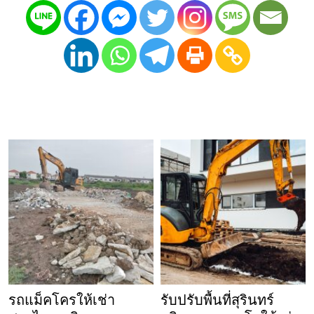
รถแม็คโครให้เช่า
รับปรับพื้นที่สุรินทร์