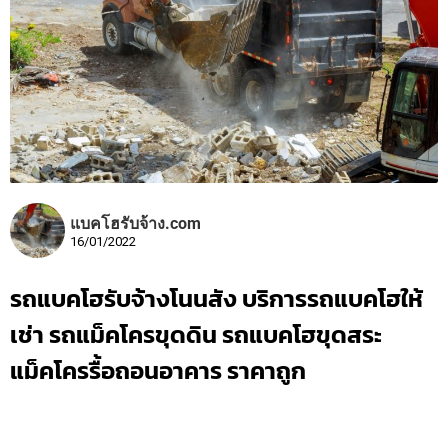
แบคโฮรับจ้าง.com
16/01/2022
รถแบคโฮรับจ้างโนนสัง บริการรถแบคโฮให้
เช่า รถแม็คโครขุดดิน รถแบคโฮขุดสระ
แม็คโครรื้อถอนอาคาร ราคาถูก