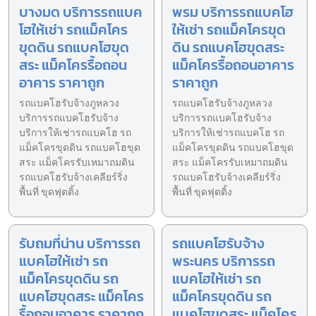
บางมด บริการรถแบค
พรม บริการรถแบคโฮ
โฮให้เช่า รถแม็คโคร
ให้เช่า รถแม็คโครขุด
ขุดดิน รถแบคโฮขุด
ดิน รถแบคโฮขุดสระ
สระ แม็คโครรื้อถอน
แม็คโครรื้อถอนอาคาร
อาคาร ราคาถูก
ราคาถูก
รถแบคโฮรับจ้างภูหลวง
รถแบคโฮรับจ้างภูหลวง
บริการรถแบคโฮรับจ้าง
บริการรถแบคโฮรับจ้าง
บริการให้เช่ารถแบคโฮ รถ
บริการให้เช่ารถแบคโฮ รถ
แม็คโครขุดดิน รถแบคโฮขุด
แม็คโครขุดดิน รถแบคโฮขุด
สระ แม็คโครรับเหมาถมดิน
สระ แม็คโครรับเหมาถมดิน
รถแบคโฮรับจ้างเคลียร์ริ่ง
รถแบคโฮรับจ้างเคลียร์ริ่ง
พื้นที่ ขุดฟุตติ้ง
พื้นที่ ขุดฟุตติ้ง
รับถมที่น่าน บริการรถ
รถแบคโฮรับจ้าง
แบคโฮให้เช่า รถ
พระนคร บริการรถ
แม็คโครขุดดิน รถ
แบคโฮให้เช่า รถ
แบคโฮขุดสระ แม็คโคร
แม็คโครขุดดิน รถ
รื้อถอนอาคาร ราคาถูก
แบคโฮขุดสระ แม็คโคร