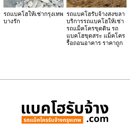
รถแบคโฮให้เช่ากรุงเทพ
รถแบคโฮรับจ้างสงขลา
บางรัก
บริการรถแบคโฮให้เช่า
รถแม็คโครขุดดิน รถ
แบคโฮขุดสระ แม็คโคร
รื้อถอนอาคาร ราคาถูก