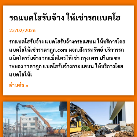
รถแบคโฮรับจ้าง ให้เช่ารถแบคโฮ
23/02/2026
รถแบคโฮรับจ้าง แบคโฮรับจ้างกระแสบน ให้บริการโดย
แบคโฮให้เช่าราคาถูก.com หจก.สังวรทรัพย์ บริการรถ
แม็คโครรับจ้าง รถแม็คโครให้เช่า กรุงเทพ ปริมณฑล
ระยอง ราคาถูก แบคโฮรับจ้างกระแสบน ให้บริการโดย
แบคโฮให้เ
อ่านต่อ »