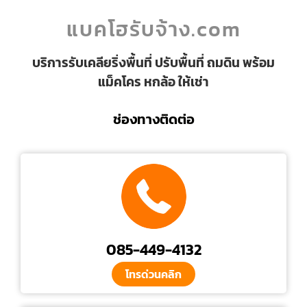
แบคโฮรับจ้าง.com
บริการรับเคลียริ่งพื้นที่ ปรับพื้นที่ ถมดิน พร้อม
แม็คโคร หกล้อ ให้เช่า
ช่องทางติดต่อ
085-449-4132
โทรด่วนคลิก