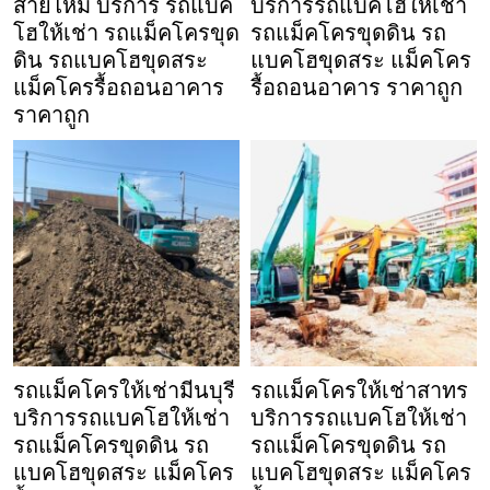
สายไหม บริการ รถแบค
บริการรถแบคโฮให้เช่า
โฮให้เช่า รถแม็คโครขุด
รถแม็คโครขุดดิน รถ
ดิน รถแบคโฮขุดสระ
แบคโฮขุดสระ แม็คโคร
แม็คโครรื้อถอนอาคาร
รื้อถอนอาคาร ราคาถูก
ราคาถูก
รถแม็คโครให้เช่ามีนบุรี
รถแม็คโครให้เช่าสาทร
บริการรถแบคโฮให้เช่า
บริการรถแบคโฮให้เช่า
รถแม็คโครขุดดิน รถ
รถแม็คโครขุดดิน รถ
แบคโฮขุดสระ แม็คโคร
แบคโฮขุดสระ แม็คโคร