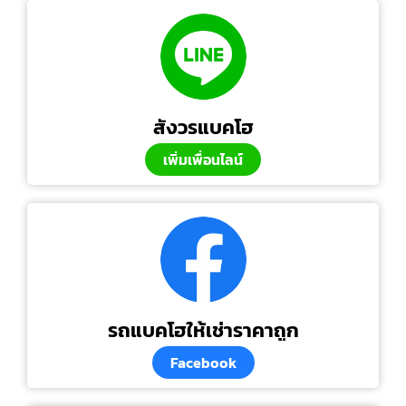
สังวรแบคโฮ
เพิ่มเพื่อนไลน์
รถแบคโฮให้เช่าราคาถูก
Facebook