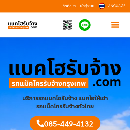
ติดต่อเรา
เข้าสู่ระบบ
LANGUAGE
บริการรถแบคโฮรับจ้าง แบคโฮให้เช่า
รถแม็คโครรับจ้างทั่วไทย
085-449-4132