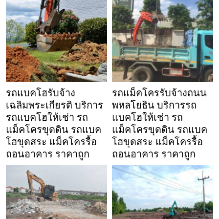
รถแบคโฮรับจ้าง
รถแม็คโครรับจ้างถนน
เฉลิมพระเกียรติ บริการ
พหลโยธิน บริการรถ
รถแบคโฮให้เช่า รถ
แบคโฮให้เช่า รถ
แม็คโครขุดดิน รถแบค
แม็คโครขุดดิน รถแบค
โฮขุดสระ แม็คโครรื้อ
โฮขุดสระ แม็คโครรื้อ
ถอนอาคาร ราคาถูก
ถอนอาคาร ราคาถูก