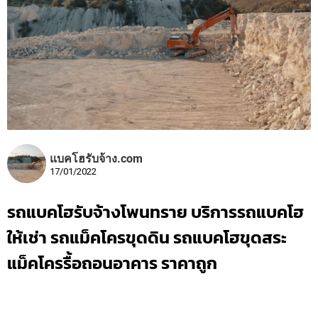
แบคโฮรับจ้าง.com
17/01/2022
รถแบคโฮรับจ้างโพนทราย บริการรถแบคโฮ
ให้เช่า รถแม็คโครขุดดิน รถแบคโฮขุดสระ
แม็คโครรื้อถอนอาคาร ราคาถูก