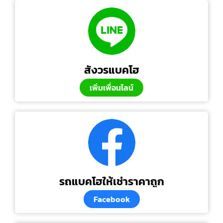
สังวรแบคโฮ
เพิ่มเพื่อนไลน์
รถแบคโฮให้เช่าราคาถูก
Facebook