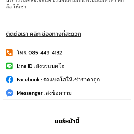
ล้อ ให้เช่า
ติดต่อเรา คลิก ช่องทางที่สะดวก
โทร. 085-449-4132
Line ID : สังวรแบคโฮ
Facebook : รถแบคโฮให้เช่าราคาถูก
Messenger : ส่งข้อความ
แชร์หน้านี้