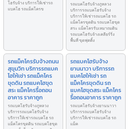
โฮรับจ้าง บริการให้เช่ารถ
รถแบคโฮรับจ้างภูหลวง
แบคโฮ รถแม็คโครข
บริการรถแบคโฮรับจ้าง
บริการให้เช่ารถแบคโฮ รถ
แม็คโครขุดดิน รถแบคโฮขุด
สระ แม็คโครรับเหมาถมดิน
รถแบคโฮรับจ้างเคลียร์ริ่ง
พื้นที่ ขุดฟุตติ้ง
รถแม็คโครรับจ้างถนน
รถแบคโฮรับจ้าง
สุขุมวิท บริการรถแบค
ยานนาวา บริการรถ
โฮให้เช่า รถแม็คโคร
แบคโฮให้เช่า รถ
ขุดดิน รถแบคโฮขุด
แม็คโครขุดดิน รถ
สระ แม็คโครรื้อถอน
แบคโฮขุดสระ แม็คโคร
อาคาร ราคาถูก
รื้อถอนอาคาร ราคาถูก
รถแบคโฮรับจ้างภูหลวง
รถแบคโฮรับจ้างยานนาวา
บริการรถแบคโฮรับจ้าง
บริการรถแบคโฮรับจ้าง
บริการให้เช่ารถแบคโฮ รถ
บริการให้เช่ารถแบคโฮ รถ
แม็คโครขุดดิน รถแบคโฮขุด
แม็ค