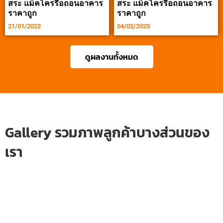
สระ แม็คโครรื้อถอนอาคาร
สระ แม็คโครรื้อถอนอาคาร
ราคาถูก
ราคาถูก
21/01/2022
04/02/2023
ดูผลงานทั้งหมด
Gallery รวมภาพลูกค้าบางส่วนของ
เรา