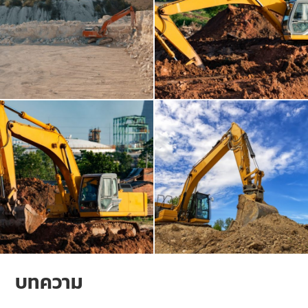
บทความ