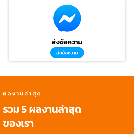
ส่งข้อความ
ส่งข้อความ
ผลงานล่าสุด
รวม 5 ผลงานล่าสุด
ของเรา