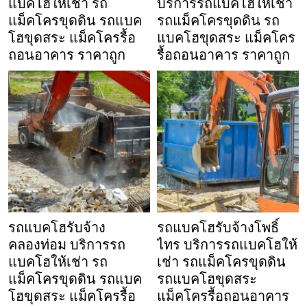
แบคโฮให้เช่า รถ
บริการรถแบคโฮให้เช่า
แม็คโครขุดดิน รถแบค
รถแม็คโครขุดดิน รถ
โฮขุดสระ แม็คโครรื้อ
แบคโฮขุดสระ แม็คโคร
ถอนอาคาร ราคาถูก
รื้อถอนอาคาร ราคาถูก
รถแบคโฮรับจ้าง
รถแบคโฮรับจ้างโพธิ์
คลองท่อม บริการรถ
ไทร บริการรถแบคโฮให้
แบคโฮให้เช่า รถ
เช่า รถแม็คโครขุดดิน
แม็คโครขุดดิน รถแบค
รถแบคโฮขุดสระ
โฮขุดสระ แม็คโครรื้อ
แม็คโครรื้อถอนอาคาร