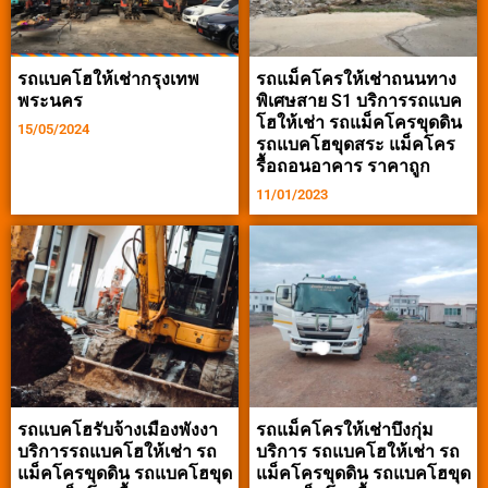
รถแบคโฮให้เช่ากรุงเทพ
รถแม็คโครให้เช่าถนนทาง
พระนคร
พิเศษสาย S1 บริการรถแบค
โฮให้เช่า รถแม็คโครขุดดิน
15/05/2024
รถแบคโฮขุดสระ แม็คโคร
รื้อถอนอาคาร ราคาถูก
11/01/2023
รถแบคโฮรับจ้างเมืองพังงา
รถแม็คโครให้เช่าบึงกุ่ม
บริการรถแบคโฮให้เช่า รถ
บริการ รถแบคโฮให้เช่า รถ
แม็คโครขุดดิน รถแบคโฮขุด
แม็คโครขุดดิน รถแบคโฮขุด