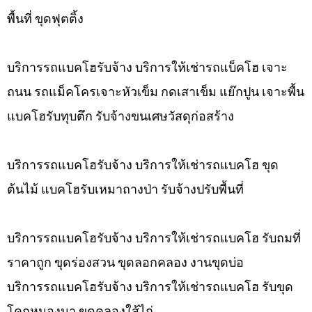
พื้นที่ ขุดฟุตติ้ง
บริการรถแบคโฮรับจ้าง บริการให้เช่ารถแบ็คโฮ เจาะ
ถนน รถแม็คโครเจาะหัวเข็ม กดเสาเข็ม แย๊กปูน เจาะพื้น
แบคโฮรับทุบตึก รับจ้างขนเศษวัสดุก่อสร้าง
บริการรถแบคโฮรับจ้าง บริการให้เช่ารถแบคโฮ ขุด
ต้นไม้ แบคโฮรับเหมาถางป่า รับจ้างปรับพื้นที่
บริการรถแบคโฮรับจ้าง บริการให้เช่ารถแบคโฮ รับถมที่
ราคาถูก ขุดร่องสวน ขุดลอกคลอง งานขุดบ่อ
บริการรถแบคโฮรับจ้าง บริการให้เช่ารถแบคโฮ รับขุด
โคกหนองนา ขุดคลองใส้ไก่