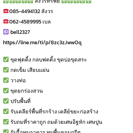
สังวรทรัพย์
085-4494132 สังวร
062-4589995 เบล
bell2327
https://line.me/ti/p/8zc3zJwwOq
ขุดฟุตติ้ง กลบฟตติ้ง ขุดบ่อขุดสระ
กดเข็ม เสียบแผ่น
วางท่อ
ขุดยกร่องสวน
ปรับพื้นที่
รับเคลียร์พื้นที่รกร้าง เคลีย์ขยะก่อสร้าง
รับถมที่ราคาถูก ถมด้วยเศษอิฐหัก เศษปูน
รับรื้อทุบอาคาร ทุบพื้นคอนกรีต