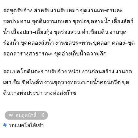
รถขุดรับจ้าง สำหรับงานรับเหมา ขุดงานเกษตรและ
ชลประทาน ขุดดินงานเกษตร ขุดบ่อขุดสระน้ำ เลี้ยงสัตว์
น้ำ เลี้ยงปลา-เลี้ยงกุ้ง ขุดร่องสวน ทำเขื่อนดิน งานขุด
ร่องน้ำ ขุดคลองส่งน้ำ งานชลประทาน ขุดลอก คลอง-ขุด
ลอกลารางสาธารณะ ขุดอ่างเก็บน้ำความลึก
รถแบคโฮตีนตะขาบรับจ้าง หน่วยงานก่อนสร้าง งานกด
เสาเข็ม ชีทไพล์ท งานขุดวางท่อระบายน้ำคอนกรีต ขุด
ดินวางท่อประปา วางท่อส่งก๊าซ
คนดูหน้านี้ :
18
รถแบคโฮให้เช่า