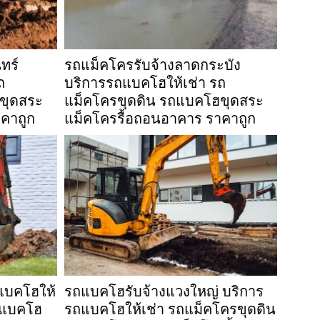
ทร์
รถแม็คโครรับจ้างลาดกระบัง
ถ
บริการรถแบคโฮให้เช่า รถ
ขุดสระ
แม็คโครขุดดิน รถแบคโฮขุดสระ
คาถูก
แม็คโครรื้อถอนอาคาร ราคาถูก
ถแบคโฮให้
รถแบคโฮรับจ้างแวงใหญ่ บริการ
ถแบคโฮ
รถแบคโฮให้เช่า รถแม็คโครขุดดิน