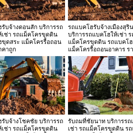
รับจ้างดอนสัก บริการรถ
รถแบคโฮรับจ้างเมืองสุริน
เช่า รถแม็คโครขุดดิน
บริการรถแบคโฮให้เช่า ร
ขุดสระ แม็คโครรื้อถอน
แม็คโครขุดดิน รถแบคโฮ
าคาถูก
แม็คโครรื้อถอนอาคาร รา
รับจ้างโชคชัย บริการรถ
รับถมที่ชัยนาท บริการร
เช่า รถแม็คโครขุดดิน
เช่า รถแม็คโครขุดดิน ร