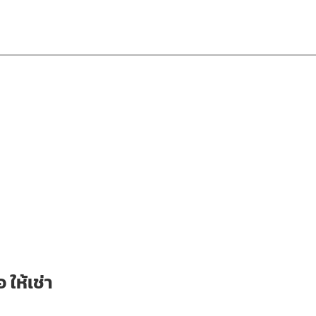
 ให้เช่า