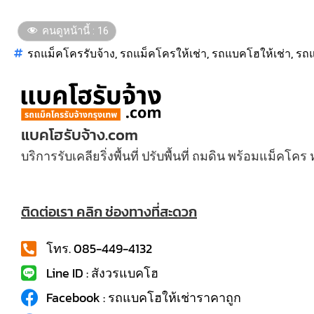
คนดูหน้านี้ :
16
รถแม็คโครรับจ้าง
,
รถแม็คโครให้เช่า
,
รถแบคโฮให้เช่า
,
รถแ
แบคโฮรับจ้าง.com
บริการรับเคลียริ่งพื้นที่ ปรับพื้นที่ ถมดิน พร้อมแม็คโคร 
ติดต่อเรา คลิก ช่องทางที่สะดวก
โทร. 085-449-4132
Line ID : สังวรแบคโฮ
Facebook : รถแบคโฮให้เช่าราคาถูก