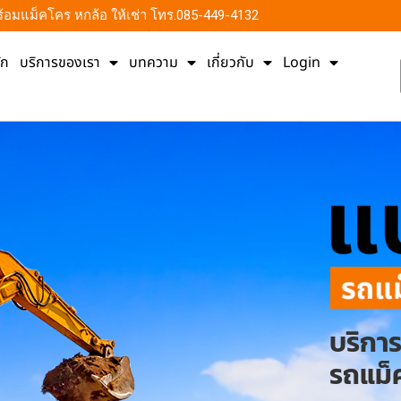
น พร้อมแม็คโคร หกล้อ ให้เช่า โทร.085-449-4132
ัก
บริการของเรา
บทความ
เกี่ยวกับ
Login
บริกา
รถแม็ค