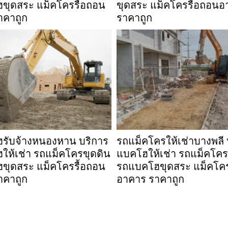
ขุดสระ แม็คโครรื้อถอน
ขุดสระ แม็คโครรื้อถอน
าคาถูก
ราคาถูก
รับจ้างหนองหาน บริการ
รถแม็คโครให้เช่าบางพลี
ห้เช่า รถแม็คโครขุดดิน
แบคโฮให้เช่า รถแม็คโคร
ขุดสระ แม็คโครรื้อถอน
รถแบคโฮขุดสระ แม็คโคร
าคาถูก
อาคาร ราคาถูก