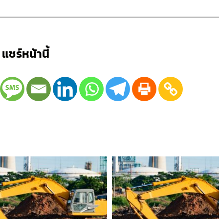
แชร์หน้านี้