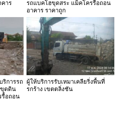
อาคาร
รถแบคโฮขุดสระ แม็คโครรื้อถอน
อาคาร ราคาถูก
 บริการรถ
ผู้ให้บริการรับเหมาเคลียริ่งพื้นที่
ขุดดิน
รกร้าง เขตตลิ่งชัน
รื้อถอน