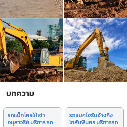
บทความ
รถแม็คโครให้เช่า
รถแบคโฮรับจ้างกิ่ง
อนุสาวรีย์ บริการ รถ
โกสัมพีนคร บริการรถ