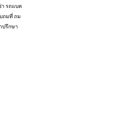
ช่า รถแบค
ับถมที่ ถม
คำปรึกษา