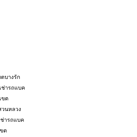
ขตบางรัก
เช่ารถแบค
เขต
ตสวนหลวง
เช่ารถแบค
เขต