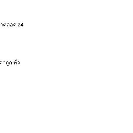
กษาตลอด 24
ถูก ทั่ว