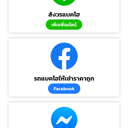
สังวรแบคโฮ
เพิ่มเพื่อนไลน์
รถแบคโฮให้เช่าราคาถูก
Facebook