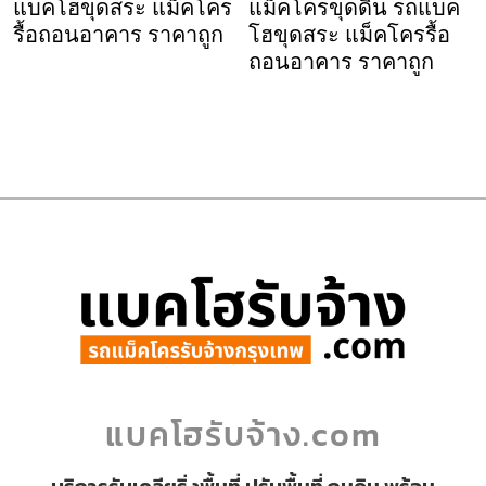
แบคโฮขุดสระ แม็คโคร
แม็คโครขุดดิน รถแบค
รื้อถอนอาคาร ราคาถูก
โฮขุดสระ แม็คโครรื้อ
ถอนอาคาร ราคาถูก
แบคโฮรับจ้าง.com