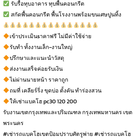
รับรื้อทุบอาคาร ทุบพื้นคอนกรีต
สกัดพื้นคอนกรีต พื้นโรงงานพร้อมขนเศษปูนทิ้ง
เข้าประเมินsาคาฟรี ไม่มีค่าใช้จ่าย
รับทำ ทั้งงานเล็ก-งานใหญ่
ปรึกษาและแนะนำวัสดุ
ส่งงานเสร็จค่อยรับเงิน
ไม่ผ่านนายหน้า ราคาถูก
ถมที่ เคลียร์ริ่ง ขุดบ่อ ตั้งคัน ทำร่องสวน
ให้เช่าแบคโฮ pc30 120 200
รับงานเขตกรุงเทพและปริมณฑล กรุงเทพมหานคร เขต
พระนคร
#เช่ารถแบคโฮเขตป้อมปราบศัตรูพ่าย #เช่ารถแบคโฮ