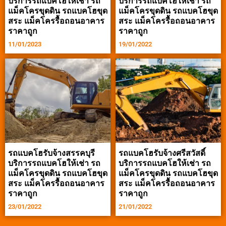
บริการรถแบคโฮให้เช่า รถ
บริการรถแบคโฮให้เช่า รถ
แม็คโครขุดดิน รถแบคโฮขุด
แม็คโครขุดดิน รถแบคโฮขุด
สระ แม็คโครรื้อถอนอาคาร
สระ แม็คโครรื้อถอนอาคาร
ราคาถูก
ราคาถูก
11/01/2023
19/01/2022
รถแบคโฮรับจ้างสรรคบุรี
รถแบคโฮรับจ้างศรีสวัสดิ์
บริการรถแบคโฮให้เช่า รถ
บริการรถแบคโฮให้เช่า รถ
แม็คโครขุดดิน รถแบคโฮขุด
แม็คโครขุดดิน รถแบคโฮขุด
สระ แม็คโครรื้อถอนอาคาร
สระ แม็คโครรื้อถอนอาคาร
ราคาถูก
ราคาถูก
23/01/2022
21/01/2022