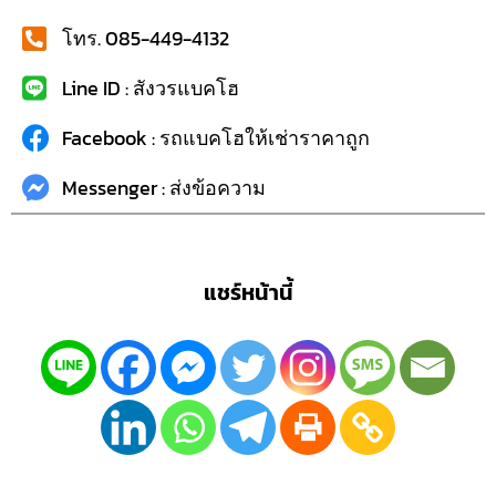
โทร. 085-449-4132
Line ID : สังวรแบคโฮ
Facebook : รถแบคโฮให้เช่าราคาถูก
Messenger : ส่งข้อความ
แชร์หน้านี้