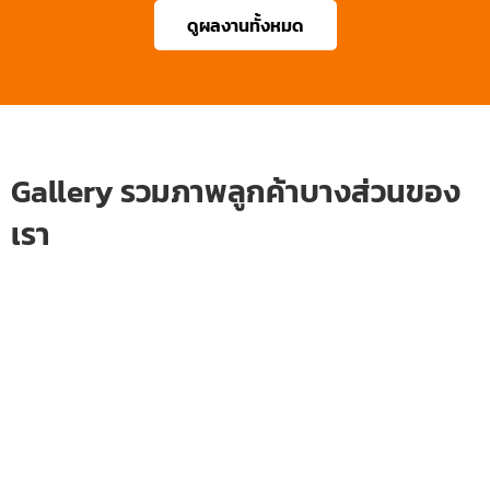
ดูผลงานทั้งหมด
Gallery รวมภาพลูกค้าบางส่วนของ
เรา