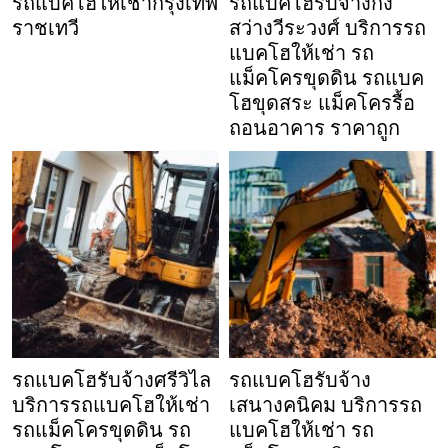
รถแบคโฮให้เช่ากรุงเทพ
รถแบคโฮรับจ้างกิ่ง
ราชเทวี
สว่างวีระวงศ์ บริการรถ
แบคโฮให้เช่า รถ
แม็คโครขุดดิน รถแบค
โฮขุดสระ แม็คโครรื้อ
ถอนอาคาร ราคาถูก
รถแบคโฮรับจ้างศรีวิไล
รถแบคโฮรับจ้าง
บริการรถแบคโฮให้เช่า
เสนางคนิคม บริการรถ
รถแม็คโครขุดดิน รถ
แบคโฮให้เช่า รถ