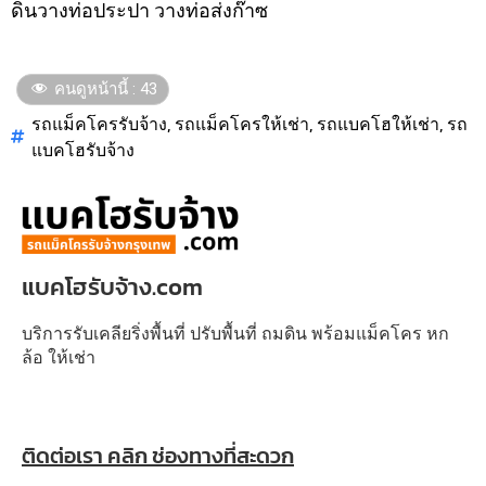
ดินวางท่อประปา วางท่อส่งก๊าซ
คนดูหน้านี้ :
43
รถแม็คโครรับจ้าง
,
รถแม็คโครให้เช่า
,
รถแบคโฮให้เช่า
,
รถ
แบคโฮรับจ้าง
แบคโฮรับจ้าง.com
บริการรับเคลียริ่งพื้นที่ ปรับพื้นที่ ถมดิน พร้อมแม็คโคร หก
ล้อ ให้เช่า
ติดต่อเรา คลิก ช่องทางที่สะดวก