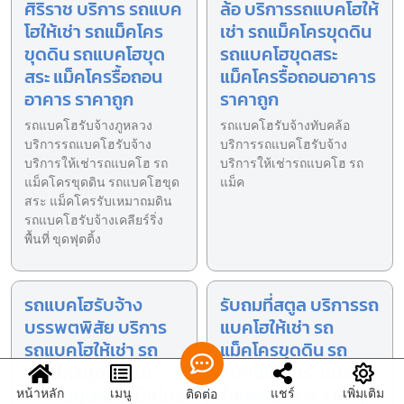
ศิริราช บริการ รถแบค
ล้อ บริการรถแบคโฮให้
โฮให้เช่า รถแม็คโคร
เช่า รถแม็คโครขุดดิน
ขุดดิน รถแบคโฮขุด
รถแบคโฮขุดสระ
สระ แม็คโครรื้อถอน
แม็คโครรื้อถอนอาคาร
อาคาร ราคาถูก
ราคาถูก
รถแบคโฮรับจ้างภูหลวง
รถแบคโฮรับจ้างทับคล้อ
บริการรถแบคโฮรับจ้าง
บริการรถแบคโฮรับจ้าง
บริการให้เช่ารถแบคโฮ รถ
บริการให้เช่ารถแบคโฮ รถ
แม็คโครขุดดิน รถแบคโฮขุด
แม็ค
สระ แม็คโครรับเหมาถมดิน
รถแบคโฮรับจ้างเคลียร์ริ่ง
พื้นที่ ขุดฟุตติ้ง
รถแบคโฮรับจ้าง
รับถมที่สตูล บริการรถ
บรรพตพิสัย บริการ
แบคโฮให้เช่า รถ
รถแบคโฮให้เช่า รถ
แม็คโครขุดดิน รถ
แม็คโครขุดดิน รถ
แบคโฮขุดสระ แม็คโคร
แบคโฮขุดสระ แม็คโคร
รื้อถอนอาคาร ราคาถูก
หน้าหลัก
เมนู
แชร์
เพิ่มเติม
ติดต่อ