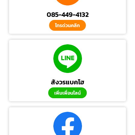
085-449-4132
โทรด่วนคลิก
สังวรแบคโฮ
เพิ่มเพื่อนไลน์