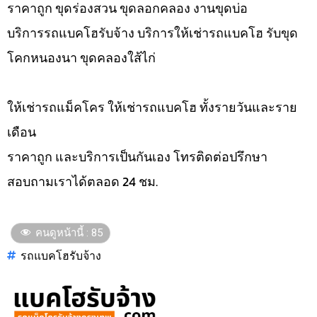
ราคาถูก ขุดร่องสวน ขุดลอกคลอง งานขุดบ่อ
บริการรถแบคโฮรับจ้าง บริการให้เช่ารถแบคโฮ รับขุด
โคกหนองนา ขุดคลองใส้ไก่
ให้เช่ารถแม็คโคร ให้เช่ารถแบคโฮ ทั้งรายวันและราย
เดือน
ราคาถูก และบริการเป็นกันเอง โทรติดต่อปรึกษา
สอบถามเราได้ตลอด 24 ชม.
คนดูหน้านี้ :
85
รถแบคโฮรับจ้าง