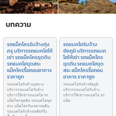
บทความ
รถแม็คโครรับจ้างทุ่ง
รถแบคโฮรับจ้าง
ครุ บริการรถแบคโฮให้
ชัยภูมิ บริการรถแบค
เช่า รถแม็คโครขุดดิน
โฮให้เช่า รถแม็คโคร
รถแบคโฮขุดสระ
ขุดดิน รถแบคโฮขุด
แม็คโครรื้อถอนอาคาร
สระ แม็คโครรื้อถอน
ราคาถูก
อาคาร ราคาถูก
รถแบคโฮรับจ้างภูหลวง
รถแบคโฮรับจ้างชัยภูมิ
บริการรถแบคโฮรับจ้าง
บริการรถแบคโฮรับจ้าง
บริการให้เช่ารถแบคโฮ รถ
บริการให้เช่ารถแบคโฮ รถ
แม็คโครขุดดิน รถแบคโฮขุด
แม็ค
สระ แม็คโครรับเหมาถมดิน
รถแบคโฮรับจ้างเคลียร์ริ่ง