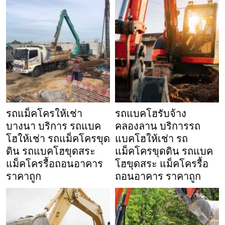
รถแม็คโครให้เช่า
รถแบคโฮรับจ้าง
บางนา บริการ รถแบค
คลองลาน บริการรถ
โฮให้เช่า รถแม็คโครขุด
แบคโฮให้เช่า รถ
ดิน รถแบคโฮขุดสระ
แม็คโครขุดดิน รถแบค
แม็คโครรื้อถอนอาคาร
โฮขุดสระ แม็คโครรื้อ
ราคาถูก
ถอนอาคาร ราคาถูก