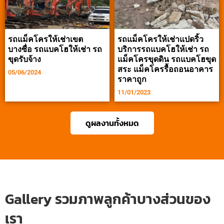
รถแม็คโครให้เช่าเขต
รถแม็คโครให้เช่าแปดริ้ว
บางซื่อ รถแบคโฮให้เช่า รถ
บริการรถแบคโฮให้เช่า รถ
ขุดรับจ้าง
แม็คโครขุดดิน รถแบคโฮขุด
สระ แม็คโครรื้อถอนอาคาร
05/06/2024
ราคาถูก
11/01/2023
ดูผลงานทั้งหมด
Gallery รวมภาพลูกค้าบางส่วนของ
เรา