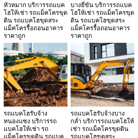
หัวหมาก บริการรถแบค
บางยี่ขัน บริการรถแบค
โฮให้เช่า รถแม็คโครขุด
โฮให้เช่า รถแม็คโครขุด
ดิน รถแบคโฮขุดสระ
ดิน รถแบคโฮขุดสระ
แม็คโครรื้อถอนอาคาร
แม็คโครรื้อถอนอาคาร
ราคาถูก
ราคาถูก
รถแบคโฮรับจ้าง
รถแบคโฮรับจ้างบาง
หนองแซง บริการรถ
กล่ำ บริการรถแบคโฮให้
แบคโฮให้เช่า รถ
เช่า รถแม็คโครขุดดิน
แม็คโครขุดดิน รถแบค
รถแบคโฮขุดสระ