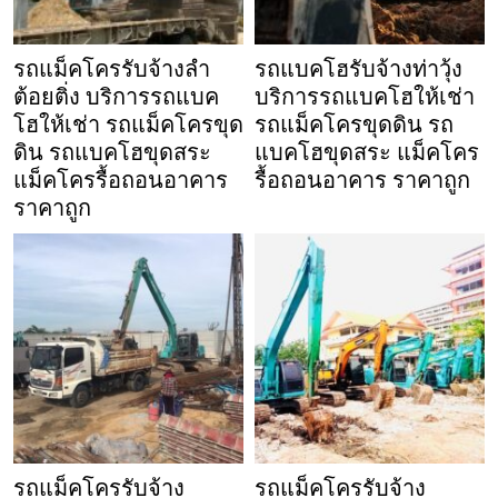
รถแม็คโครรับจ้างลำ
รถแบคโฮรับจ้างท่าวุ้ง
ต้อยติ่ง บริการรถแบค
บริการรถแบคโฮให้เช่า
โฮให้เช่า รถแม็คโครขุด
รถแม็คโครขุดดิน รถ
ดิน รถแบคโฮขุดสระ
แบคโฮขุดสระ แม็คโคร
แม็คโครรื้อถอนอาคาร
รื้อถอนอาคาร ราคาถูก
ราคาถูก
รถแม็คโครรับจ้าง
รถแม็คโครรับจ้าง