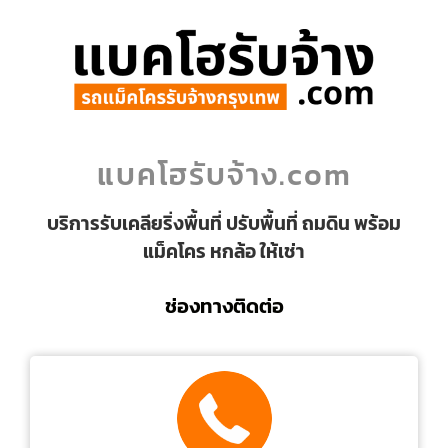
แบคโฮรับจ้าง.com
บริการรับเคลียริ่งพื้นที่ ปรับพื้นที่ ถมดิน พร้อม
แม็คโคร หกล้อ ให้เช่า
ช่องทางติดต่อ