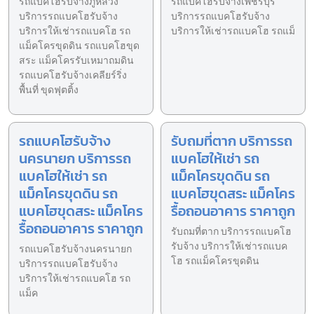
รถแบคโฮรับจ้างภูหลวง
รถแบคโฮรับจ้างเพชรบุรี
บริการรถแบคโฮรับจ้าง
บริการรถแบคโฮรับจ้าง
บริการให้เช่ารถแบคโฮ รถ
บริการให้เช่ารถแบคโฮ รถแม็
แม็คโครขุดดิน รถแบคโฮขุด
สระ แม็คโครรับเหมาถมดิน
รถแบคโฮรับจ้างเคลียร์ริ่ง
พื้นที่ ขุดฟุตติ้ง
รถแบคโฮรับจ้าง
รับถมที่ตาก บริการรถ
นครนายก บริการรถ
แบคโฮให้เช่า รถ
แบคโฮให้เช่า รถ
แม็คโครขุดดิน รถ
แม็คโครขุดดิน รถ
แบคโฮขุดสระ แม็คโคร
แบคโฮขุดสระ แม็คโคร
รื้อถอนอาคาร ราคาถูก
รื้อถอนอาคาร ราคาถูก
รับถมที่ตาก บริการรถแบคโฮ
รับจ้าง บริการให้เช่ารถแบค
รถแบคโฮรับจ้างนครนายก
โฮ รถแม็คโครขุดดิน
บริการรถแบคโฮรับจ้าง
บริการให้เช่ารถแบคโฮ รถ
แม็ค