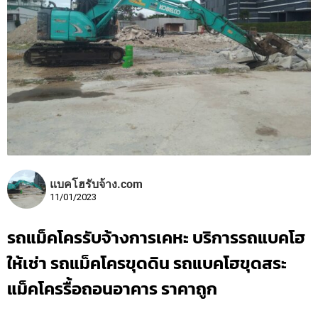
แบคโฮรับจ้าง.com
11/01/2023
รถแม็คโครรับจ้างการเคหะ บริการรถแบคโฮ
ให้เช่า รถแม็คโครขุดดิน รถแบคโฮขุดสระ
แม็คโครรื้อถอนอาคาร ราคาถูก