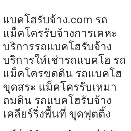
แบคโฮรับจ้าง.com รถ
แม็คโครรับจ้างการเคหะ
บริการรถแบคโฮรับจ้าง
บริการให้เช่ารถแบคโฮ รถ
แม็คโครขุดดิน รถแบคโฮ
ขุดสระ แม็คโครรับเหมา
ถมดิน รถแบคโฮรับจ้าง
เคลียร์ริ่งพื้นที่ ขุดฟุตติ้ง