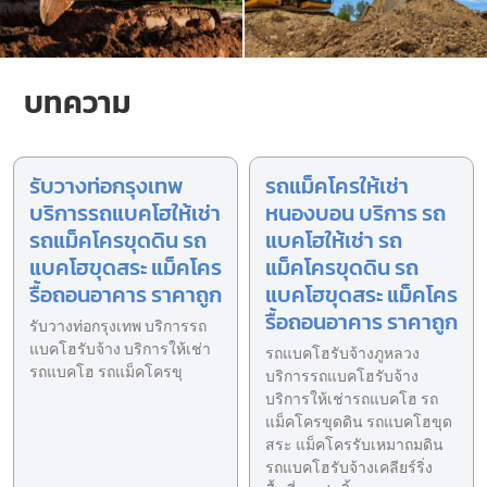
บทความ
รับวางท่อกรุงเทพ
รถแม็คโครให้เช่า
บริการรถแบคโฮให้เช่า
หนองบอน บริการ รถ
รถแม็คโครขุดดิน รถ
แบคโฮให้เช่า รถ
แบคโฮขุดสระ แม็คโคร
แม็คโครขุดดิน รถ
รื้อถอนอาคาร ราคาถูก
แบคโฮขุดสระ แม็คโคร
รื้อถอนอาคาร ราคาถูก
รับวางท่อกรุงเทพ บริการรถ
แบคโฮรับจ้าง บริการให้เช่า
รถแบคโฮรับจ้างภูหลวง
รถแบคโฮ รถแม็คโครขุ
บริการรถแบคโฮรับจ้าง
บริการให้เช่ารถแบคโฮ รถ
แม็คโครขุดดิน รถแบคโฮขุด
สระ แม็คโครรับเหมาถมดิน
รถแบคโฮรับจ้างเคลียร์ริ่ง