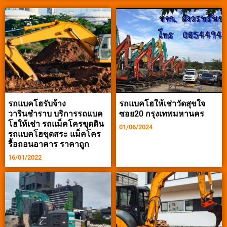
รถแบคโฮรับจ้าง
รถแบคโฮให้เช่าวัดสุขใจ
วารินชำราบ บริการรถแบค
ซอย20 กรุงเทพมหานคร
โฮให้เช่า รถแม็คโครขุดดิน
01/06/2024
รถแบคโฮขุดสระ แม็คโคร
รื้อถอนอาคาร ราคาถูก
16/01/2022