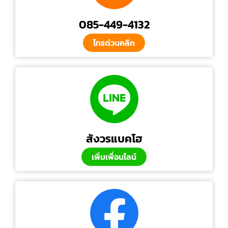
085-449-4132
โทรด่วนคลิก
สังวรแบคโฮ
เพิ่มเพื่อนไลน์