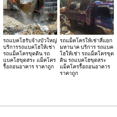
รถแบคโฮรับจ้างบัวใหญ่
รถแม็คโครให้เช่าสี่แยก
บริการรถแบคโฮให้เช่า
มหานาค บริการ รถแบค
รถแม็คโครขุดดิน รถ
โฮให้เช่า รถแม็คโครขุด
แบคโฮขุดสระ แม็คโคร
ดิน รถแบคโฮขุดสระ
รื้อถอนอาคาร ราคาถูก
แม็คโครรื้อถอนอาคาร
ราคาถูก